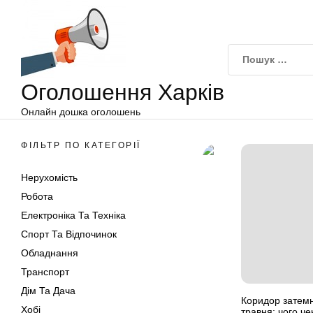
Оголошення
Перейти
Харків
до
вмісту
Оголошення Харків
Онлайн дошка оголошень
ФІЛЬТР ПО КАТЕГОРІЇ
Нерухомість
Робота
Електроніка Та Техніка
Спорт Та Відпочинок
Обладнання
Транспорт
Дім Та Дача
Коридор затемне
Хобі
травня: чого че