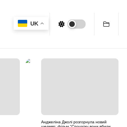
UK
Анджеліна Джолі розгорнула новий
шедевр: фільм “Спочатку вони вбили