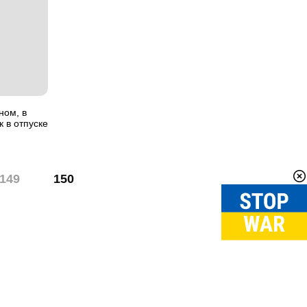
ном, в
к в отпуске
149
150