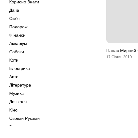
Корисно Знати
Дача
Сім'я
Подорожі
Фінанси
Акваріум
Панас Мирний 
Собаки
17 Січня, 2019
Коти
Електрика
Авто
Навігація
Література
записів
Музика
Дозвілля
Кіно
Своїми Руками
Тварини
Поради