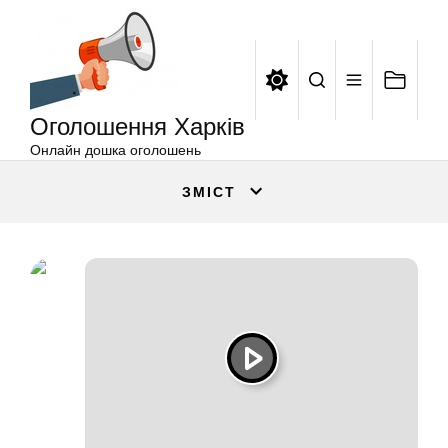
Оголошення
Перейти
Харків
до
вмісту
Оголошення Харків
Онлайн дошка оголошень
ЗМІСТ