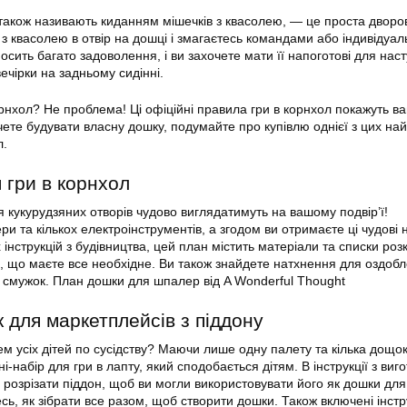
 також називають киданням мішечків з квасолею, — це проста дворов
 з квасолею в отвір на дошці і змагаєтесь командами або індивідуал
носить багато задоволення, і ви захочете мати її напоготові для нас
ечірки на задньому сидінні.
орнхол? Не проблема! Ці офіційні правила гри в корнхол покажуть ва
чете будувати власну дошку, подумайте про купівлю однієї з цих н
л.
 гри в корнхол
я кукурудзяних отворів чудово виглядатимуть на вашому подвір’ї!
и та кількох електроінструментів, а згодом ви отримаєте ці чудові 
інструкцій з будівництва, цей план містить матеріали та списки роз
о, що маєте все необхідне. Ви також знайдете натхнення для оздоб
та смужок. План дошки для шпалер від A Wonderful Thought
 для маркетплейсів з піддону
м усіх дітей по сусідству? Маючи лише одну палету та кілька дощок
і-набір для гри в лапту, який сподобається дітям. В інструкції з ви
а розрізати піддон, щоб ви могли використовувати його як дошки для
тесь, як зібрати все разом, щоб створити дошки. Також включені інстр