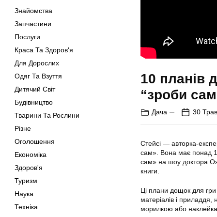
Знайомства
Запчастини
Послуги
Краса Та Здоров'я
Для Дорослих
10 планів 
Одяг Та Взуття
Дитячий Світ
“зроби сам
Будівництво
Дача
30 Трав
Тварини Та Рослини
Різне
Оголошення
Стейсі — авторка-експе
сам». Вона має понад 18
Економіка
сам» на шоу доктора Оза
Здоров'я
книги.
Туризм
Ці плани дощок для гри
Наука
матеріалів і приладдя,
Техніка
морилкою або наклейк