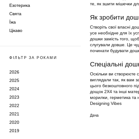
те, як зшити мішечки для
Езотерика
Свята
Як зробити дошк
Їжа
Створіть свої власні до
Цікаво
усе необхідне для їх у
дошки замість того, щоб
слугували довше. Це чу
починати будувати дошки
ФІЛЬТР ЗА РОКАМИ
Спеціальні дошк
2026
Оскільки ви створюєте 
виглядали так, як вам 
2025
цього безкоштовного під
2024
дощок 2X4 та інші матер
2023
морилки, герметика та 
Designing Vibes
2022
2021
Дача
2020
2019