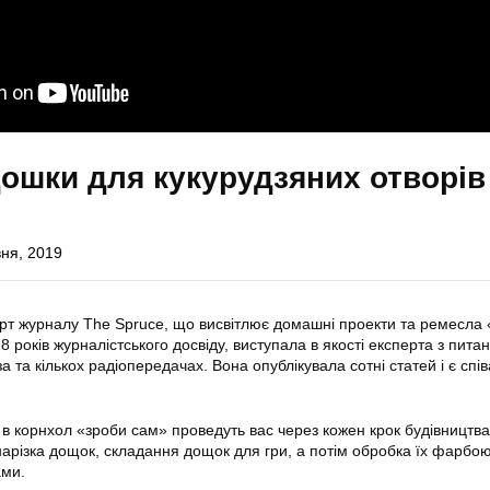
дошки для кукурудзяних отворів
ня, 2019
рт журналу The Spruce, що висвітлює домашні проекти та ремесла
 років журналістського досвіду, виступала в якості експерта з пита
 та кількох радіопередачах. Вона опублікувала сотні статей і є спі
 в корнхол «зроби сам» проведуть вас через кожен крок будівництва:
 нарізка дощок, складання дощок для гри, а потім обробка їх фарбою
ами.