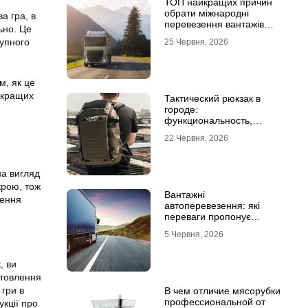
ТОП найкращих причин
обрати міжнародні
а гра, в
перевезення вантажів
ьно. Це
автомобілями
тупного
25 Червня, 2026
м, як це
айкращих
Тактический рюкзак в
городе:
функциональность,
которая не бросается в
22 Червня, 2026
глаза
на вигляд
крою, тож
Вантажні
лення
автоперевезення: які
переваги пропонує
співпраця з
5 Червня, 2026
професіоналами
, ви
готовлення
 гри в
В чем отличие мясорубки
профессиональной от
укції про