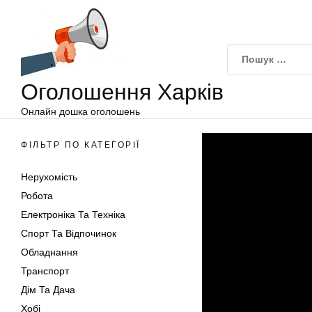
Оголошення
Перейти
Харків
до
вмісту
Оголошення Харків
Онлайн дошка оголошень
ФІЛЬТР ПО КАТЕГОРІЇ
Нерухомість
Робота
Електроніка Та Техніка
Спорт Та Відпочинок
Обладнання
Транспорт
Дім Та Дача
Хобі