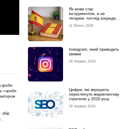
Як мова стає
інструментом, а не
тягарем: погляд зсередини
навчального процесу
11 Липня, 2026
Instagram, який приводить
заявки
26 Червня, 2026
 «зроби
Цифри, які змушують
нь «зроби
переглянути маркетингову
вавтором
стратегію у 2026 році
26 Червня, 2026
 збір
,