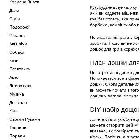
Корисно Знати
Кукурудзяна лунка, яку
Дача
якій ви кидаєте мішечки
Сім'я
гра без стресу, яка при
барбекю, кемпінгу або в
Подорожі
Фінанси
Не знаєте, як грати в к
зробити. Якщо ви не хо
Акваріум
дошок для гри в корнхо
Собаки
Коти
План дошки для
Електрика
Ці патріотичні дошки дл
Авто
Починається все з фанер
дошки. Окрім детальних 
Література
ви можете почати з тог
Музика
дощок у вигляді зірок 
Дозвілля
DIY набір дощок
Кіно
Своїми Руками
Хочете стати улюбленце
можете створити цей мін
Тварини
вказано, як розібрати т
Поради
кіоски. Потім ви дізнає