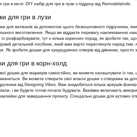
 гри в кеглі. DIY набір для гри в лузи з піддону від Remodelaholic
и для гри в лузи
шки для ватманів за допомогою цього безкоштовного підручника, яки
спішного виготовлення. Якщо ви віддаєте перевагу наклеюванню нак
 їх розфарбовувати, тут є кілька корисних порад, як зробити так, щ
довий детальний посібник, який вам варто переглянути перед тим, 
. Як зробити дошки для кукурудзяних отворів від дівчинки, просто 
и для гри в корн-холд
свої дошки для маркерів самостійно, ви можете налаштувати їх так,
заманеться. Ви можете створити свої власні дошки з отворами за д
ручника від Designing Vibes. Вам знадобиться кілька аркушів фанери
іали, і ви будете готові почати будувати. Вказівки включають викор
наклейки для завершення проекту. Спеціальні дошки для кутових отв