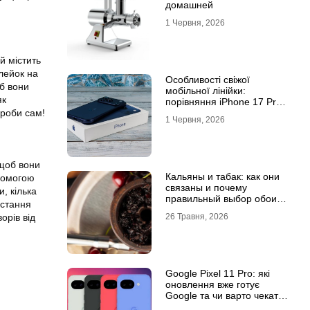
домашней
1 Червня, 2026
й містить
лейок на
Особливості свіжої
об вони
мобільної лінійки:
як
порівняння iPhone 17 Pro
та базової версії Айфон 17
зроби сам!
1 Червня, 2026
 щоб вони
Кальяны и табак: как они
опомогою
связаны и почему
, кілька
правильный выбор обоих
истання
решает всё
26 Травня, 2026
орів від
Google Pixel 11 Pro: які
оновлення вже готує
Google та чи варто чекати
новинку?