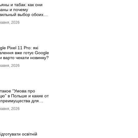
ьяны и табак: как они
заны и почему
вильный выбор обоих
ает всё
равня, 2026
le Pixel 11 Pro: які
влення вже готує Google
и варто чекати новинку?
равня, 2026
 такое “Умова про
цю” в Польше и какие от
 преимущества для
аинцев?
равня, 2026
ідготувати освітній