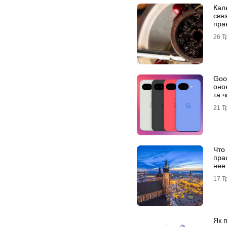
Кал
свя
пра
реш
26 Т
Goog
оно
та ч
21 Т
Что
пра
нее
укр
17 Т
Як п