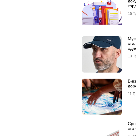
док
кор
15 Т
Муж
сти
одн
13 Т
Виї
доро
11 Т
Сро
его