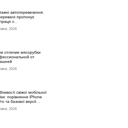
тажні автоперевезення:
 переваги пропонує
праця з
фесіоналами
рвня, 2026
ем отличие мясорубки
фессиональной от
ашней
рвня, 2026
ливості свіжої мобільної
йки: порівняння iPhone
ro та базової версії
он 17
рвня, 2026