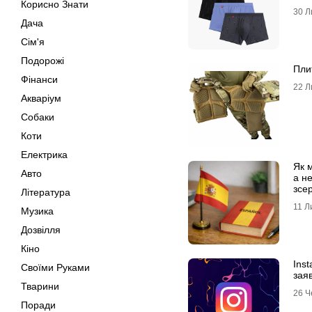
Корисно Знати
трус
30 Л
Дача
Сім'я
Подорожі
Пли
Фінанси
22 Л
Акваріум
Собаки
Коти
Електрика
Як 
Авто
а н
зсе
Література
про
11 Л
Музика
Дозвілля
Кіно
Ins
Своїми Руками
зая
Тварини
26 Ч
Поради