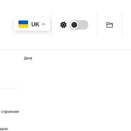
UK
Дача
о строения
чало