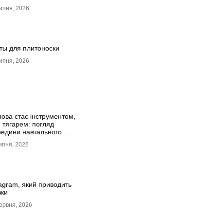
ів-боксерів
ипня, 2026
ты для плитоноски
ипня, 2026
мова стає інструментом,
е тягарем: погляд
редини навчального
цесу
ипня, 2026
tagram, який приводить
вки
ервня, 2026