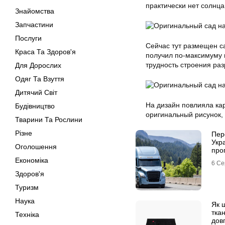
практически нет солнца
Знайомства
Запчастини
Послуги
Сейчас тут размещен с
Краса Та Здоров'я
получил по-максимуму 
трудность строения ра
Для Дорослих
Одяг Та Взуття
Дитячий Світ
На дизайн повлияла ка
Будівництво
оригинальный рисунок, 
Тварини Та Рослини
Різне
Пер
Укра
Оголошення
про
Економіка
6 Се
Здоров'я
Туризм
Наука
Як 
тка
Техніка
довг