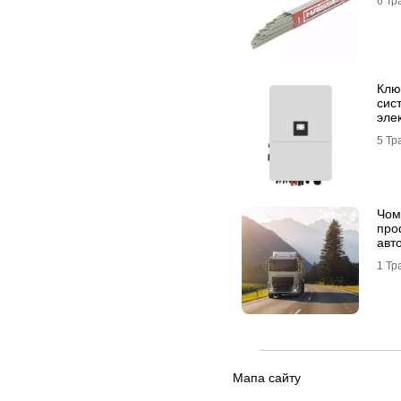
6 Тр
Клю
сис
эле
DEY
5 Тр
Чом
про
авт
ван
1 Тр
Мапа сайту