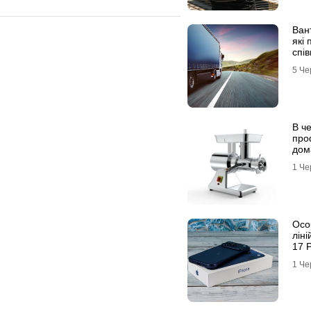
Ван
які
спів
про
5 Че
В ч
про
дом
1 Че
Особ
ліні
17 P
Айф
1 Че