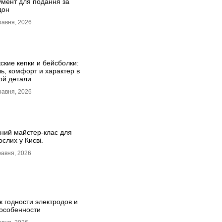
умент для подання за
дон
равня, 2026
ские кепки и бейсболки:
ль, комфорт и характер в
ой детали
равня, 2026
зний майстер-клас для
слих у Києві.
равня, 2026
к годности электродов и
 особенности