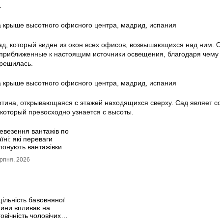
.
ад, который виден из окон всех офисов, возвышающихся над ним. 
приближенные к настоящим источники освещения, благодаря чему
зрешилась.
ртина, открывающаяся с этажей находящихся сверху. Сад являет с
который превосходно узнается с высоты.
евезення вантажів по
їні: які переваги
понують вантажівки
рпня, 2026
щільність бавовняної
нини впливає на
овічність чоловічих