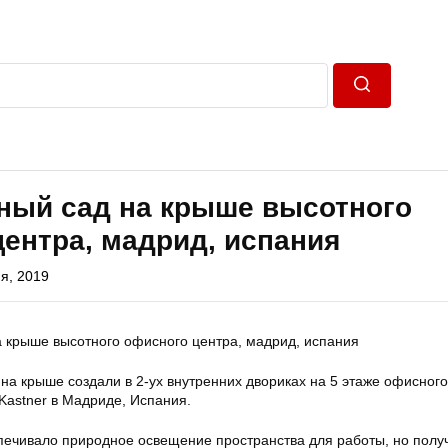
Пошук
ный сад на крыше высотного
ентра, мадрид, испания
я, 2019
на крыше создали в 2-ух внутренних двориках на 5 этаже офисног
-Kastner в Мадриде, Испания.
печивало природное освещение пространства для работы, но полу