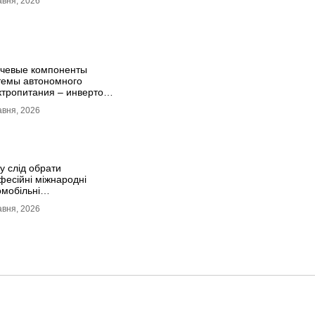
авня, 2026
чевые компоненты
темы автономного
ктропитания – инвертор
E и батарея DEYE
авня, 2026
у слід обрати
фесійні міжнародні
омобільні
тажоперевезення
авня, 2026