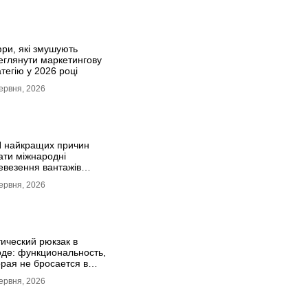
ри, які змушують
еглянути маркетингову
тегію у 2026 році
ервня, 2026
 найкращих причин
ати міжнародні
евезення вантажів
омобілями
ервня, 2026
тический рюкзак в
оде: функциональность,
орая не бросается в
за
ервня, 2026