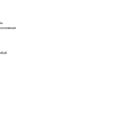
Он
 основная
обой