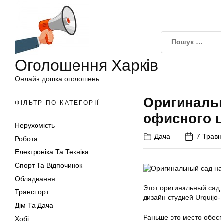
Оголошення
Перейти
Харків
до
вмісту
Оголошення Харків
Онлайн дошка оголошень
Оригиналь
ФІЛЬТР ПО КАТЕГОРІЇ
офисного ц
Нерухомість
Дача
7 Травн
Робота
Електроніка Та Техніка
Спорт Та Відпочинок
Обладнання
Этот оригинальный сад 
Транспорт
дизайн студией Urquijo
Дім Та Дача
Раньше это место обес
Хобі