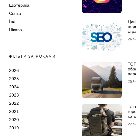
Езотерика
Свята
Їжа
Циф
пер
Цікаво
стра
26 Ч
ФІЛЬТР ЗА РОКАМИ
ТОП
обр
2026
пер
2025
авт
25 Ч
2024
2023
2022
Так
2021
гор
кот
2020
гла
22 Ч
2019