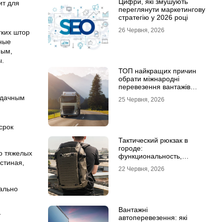
Цифри, які змушують
ит для
переглянути маркетингову
стратегію у 2026 році
26 Червня, 2026
гких штор
дные
ным,
ы.
ТОП найкращих причин
обрати міжнародні
перевезення вантажів
автомобілями
удачным
25 Червня, 2026
срок
Тактический рюкзак в
городе:
о тяжелых
функциональность,
стиная,
которая не бросается в
22 Червня, 2026
глаза
уально
Вантажні
т
автоперевезення: які