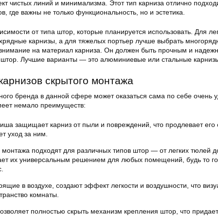
кт чистых линий и минимализма. Этот тип карниза отлично подход
, где важны не только функциональность, но и эстетика.
исимости от типа штор, которые планируется использовать. Для ле
ухрядные карнизы, а для тяжелых портьер лучше выбрать многоря
 внимание на материал карниза. Он должен быть прочным и надеж
 штор. Лучшие варианты — это алюминиевые или стальные карниз
карнизов скрытого монтажа
ного бренда в данной сфере может оказаться сама по себе очень 
меет немало преимуществ:
иша защищает карниз от пыли и повреждений, что продлевает его 
ет уход за ним.
 монтажа подходят для различных типов штор — от легких тюлей д
ает их универсальным решением для любых помещений, будь то го
.
рящие в воздухе, создают эффект легкости и воздушности, что виз
транство комнаты.
озволяет полностью скрыть механизм крепления штор, что придае