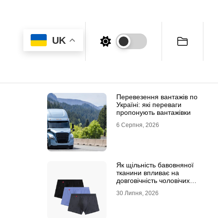
UK
Перевезення вантажів по
Україні: які переваги
пропонують вантажівки
6 Серпня, 2026
Як щільність бавовняної
тканини впливає на
довговічність чоловічих
трусів-боксерів
30 Липня, 2026