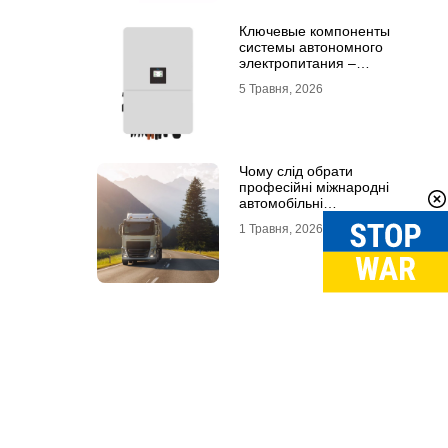
Ключевые компоненты
системы автономного
электропитания –
инвертор DEYE и батарея
5 Травня, 2026
DEYE
Чому слід обрати
професійні міжнародні
автомобільні
вантажоперевезення
1 Травня, 2026