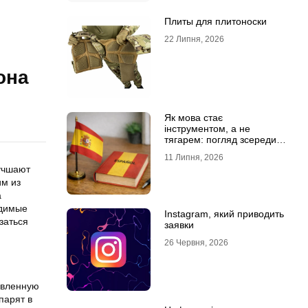
Плиты для плитоноски
22 Липня, 2026
она
Як мова стає
інструментом, а не
тягарем: погляд зсередини
навчального процесу
11 Липня, 2026
учшают
им из
а
одимые
Instagram, який приводить
заться
заявки
26 Червня, 2026
овленную
парят в