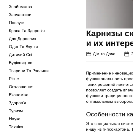
Знайомства
Запчастини
Послуги
Краса Та Здоров'я
Карнизы с
Для Дорослих
и их интер
Одяг Та Взуття
Дім та Дача
Дитячий Світ
Будівництво
Тварини Та Рослини
Применение инновацио
Різне
функциональность прос
таких решений является
Оголошення
позволяет создать впеч
Економіка
функции традиционного
оптимальным выбором, 
Здоров'я
Туризм
Особенности ка
Наука
Это специальная систе
Техніка
нишу из гипсокартона. 