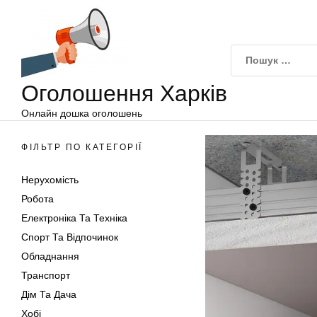
Оголошення
Перейти
Харків
до
вмісту
Оголошення Харків
Онлайн дошка оголошень
ФІЛЬТР ПО КАТЕГОРІЇ
Нерухомість
Робота
Електроніка Та Техніка
Спорт Та Відпочинок
Обладнання
Транспорт
Дім Та Дача
Хобі