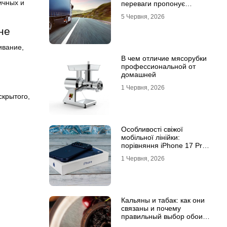
ичных и
переваги пропонує
співпраця з
5 Червня, 2026
професіоналами
не
ивание,
В чем отличие мясорубки
профессиональной от
домашней
1 Червня, 2026
скрытого
,
Особливості свіжої
мобільної лінійки:
порівняння iPhone 17 Pro
та базової версії Айфон 17
1 Червня, 2026
Кальяны и табак: как они
связаны и почему
правильный выбор обоих
решает всё