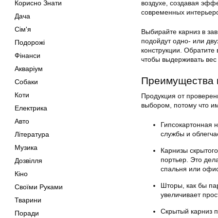
Корисно Знати
воздухе, создавая эффе
современных интерьеров
Дача
Сім'я
Выбирайте карниз в зав
подойдут одно- или дв
Подорожі
конструкции. Обратите
Фінанси
чтобы выдерживать вес
Акваріум
Преимущества 
Собаки
Коти
Продукция от проверен
выбором, потому что и
Електрика
Авто
Гипсокартонная н
службы и облегча
Література
Музика
Карнизы скрытого
портьер. Это дел
Дозвілля
спальня или офис
Кіно
Шторы, как бы па
Своїми Руками
увеличивает прос
Тварини
Скрытый карниз п
Поради