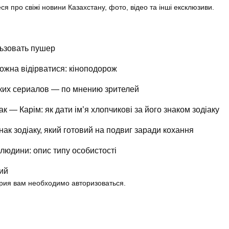
еся про свіжі новини Казахстану, фото, відео та інші ексклюзиви.
ьзовать пушер
можна відірватися: кіноподорож
ких сериалов — по мнению зрителей
к — Карім: як дати ім’я хлопчикові за його знаком зодіаку
к зодіаку, який готовий на подвиг заради кохання
людини: опис типу особистості
ий
рия вам необходимо авторизоваться.