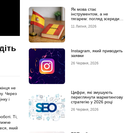
Як мова стає
інструментом, а не
тягарем: погляд зсередини
навчального процесу
11 Липня, 2026
діть
Instagram, який приводить
заявки
26 Червня, 2026
кінця не
Цифри, які змушують
ру. Через
переглянути маркетингову
нку і
стратегію у 2026 році
26 Червня, 2026
боті. Ті,
ближче
еся, який