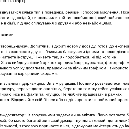
боті та кар’єрі.
днуватися кілька типів поведінки, реакцій і способів мислення. По
анти відповідей, ви позначили той тип особистості, який найчастіше
не в сім’ї, під час спілкування з друзями або незнайомцями.
 такими:
ворець-шукач. Допитливі, відкриті новому досвіду, готові до експер
е і захоплюєте друзів і близьких блискучими ідеями та несподіван
 читаєте інструкції і живете так, як подобається, ні під кого не
З вас вийде успішний архітектор, дизайнер, журналіст, фотограф, м
льшого успіху досягнете, працюючи за вільним графіком і використ
осування кар’єрними сходами.
 вільним підприємцем. Ви в міру цікаві. Постійно розвиваєтеся, на
тературу, переглядаєте аналітику, берете на замітку кейси успішних 
спираючись на факти та інтуїцію. Не любите працювати в рамках
вил. Відкривайте свій бізнес або ведіть проєкти як найманий проє
т-«досягатор» із вродженими задатками аналітика. Легко осягаєте б
ій, бо маєте багатий життєвий досвід, гнучкість і живий, допитливи
льності, з головою поринаєте в неї, відточуючи майстерність до ід