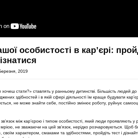
шої особистості в кар’єрі: прой
дізнатися
Березня, 2019
хочеш стати?» ставлять у ранньому дитинстві. Більшість людей до 
жених здібностей і в якій сфері діяльності їм краще будувати кар’є
ється, не може знайти себе, постійно змінює роботу, руйнує самооці
зв’язок між кар’єрою і типом особистості, який люди проявляють у ро
а мрією, не зважаючи на цей зв’язок, нерідко розчаровуються. Щоб 
 своїм характером, смаками та здібностями, пройдіть тест і дізнайт