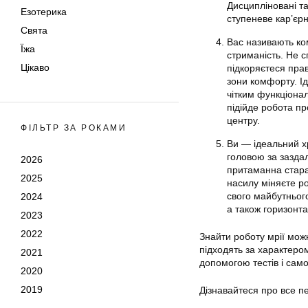
Дисципліновані та
Езотерика
ступеневе кар’єрн
Свята
Вас називають ко
Їжа
стриманість. Не с
Цікаво
підкоряєтеся прав
зони комфорту. Ід
чітким функціона
підійде робота пр
центру.
ФІЛЬТР ЗА РОКАМИ
Ви — ідеальний х
головою за зазда
2026
притаманна старан
2025
насилу міняєте ро
свого майбутньог
2024
а також горизонта
2023
2022
Знайти роботу мрії можн
підходять за характером
2021
допомогою тестів і само
2020
2019
Дізнавайтеся про все 