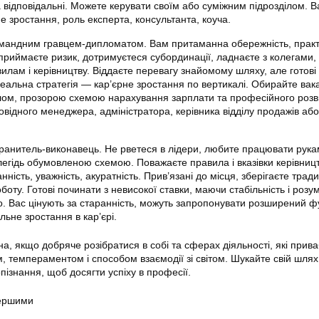
 відповідальні. Можете керувати своїм або суміжним підрозділом. В
е зростання, роль експерта, консультанта, коуча.
мандним гравцем-дипломатом. Вам притаманна обережність, практ
приймаєте ризик, дотримуєтеся субординації, ладнаєте з колегами,
илам і керівництву. Віддаєте перевагу знайомому шляху, але готові 
еальна стратегія — кар’єрне зростання по вертикалі. Обирайте вака
лом, прозорою схемою нарахування зарплати та професійного розв
овідного менеджера, адміністратора, керівника відділу продажів або
ранитель-виконавець. Не рветеся в лідери, любите працювати рука
легідь обумовленою схемою. Поважаєте правила і вказівки керівниц
ність, уважність, акуратність. Прив’язані до місця, зберігаєте традиц
боту. Готові починати з невисокої ставки, маючи стабільність і розу
о. Вас цінують за старанність, можуть запропонувати розширений ф
льне зростання в кар’єрі.
а, якщо добряче розібратися в собі та сферах діяльності, які прив
, темпераментом і способом взаємодії зі світом. Шукайте свій шлях
пізнання, щоб досягти успіху в професії.
першими