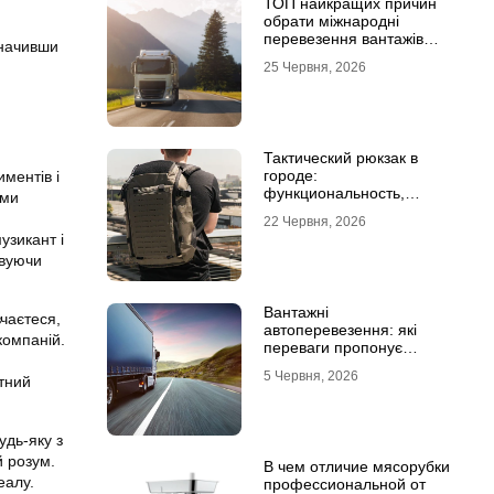
ТОП найкращих причин
обрати міжнародні
перевезення вантажів
значивши
автомобілями
25 Червня, 2026
Тактический рюкзак в
городе:
иментів і
функциональность,
ими
которая не бросается в
22 Червня, 2026
глаза
узикант і
овуючи
Вантажні
вчаєтеся,
автоперевезення: які
компаній.
переваги пропонує
співпраця з
5 Червня, 2026
ктний
професіоналами
удь-яку з
й розум.
В чем отличие мясорубки
еалу.
профессиональной от