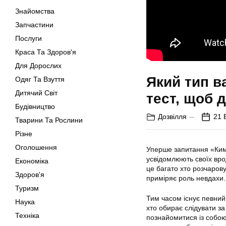
Знайомства
Запчастини
Послуги
Краса Та Здоров'я
Для Дорослих
Який тип ва
Одяг Та Взуття
Дитячий Світ
тест, щоб 
Будівництво
Дозвілля
21 
Тварини Та Рослини
Різне
Оголошення
Уперше запитання «Ким 
усвідомлюють своїх врод
Економіка
це багато хто розчарову
Здоров'я
приміряє роль невдахи.
Туризм
Тим часом існує певний 
Наука
хто обирає слідувати з
Техніка
познайомитися із собою,