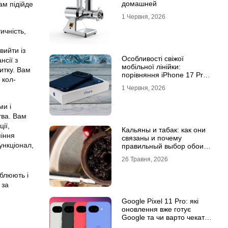
домашней
ам підійде
1 Червня, 2026
ичність,
вийти із
Особливості свіжої
нсії з
мобільної лінійки:
итку. Вам
порівняння iPhone 17 Pro
 кол-
та базової версії Айфон 17
1 Червня, 2026
ми і
тва. Вам
ії,
Кальяны и табак: как они
міння
связаны и почему
ункціонал,
правильный выбор обоих
решает всё
26 Травня, 2026
аблюють і
 за
Google Pixel 11 Pro: які
оновлення вже готує
Google та чи варто чекати
новинку?