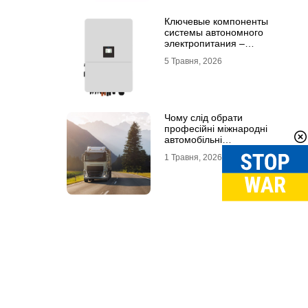
Ключевые компоненты
системы автономного
электропитания –
инвертор DEYE и батарея
5 Травня, 2026
DEYE
Чому слід обрати
професійні міжнародні
автомобільні
вантажоперевезення
1 Травня, 2026