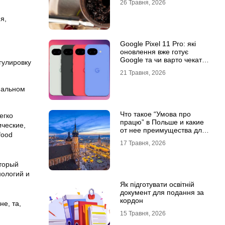
26 Травня, 2026
я,
Google Pixel 11 Pro: які
оновлення вже готує
Google та чи варто чекати
гулировку
новинку?
21 Травня, 2026
иальном
Что такое “Умова про
егко
працю” в Польше и какие
ические,
от нее преимущества для
food
украинцев?
17 Травня, 2026
оторый
нологий и
Як підготувати освітній
документ для подання за
кордон
зне
,
та
,
15 Травня, 2026