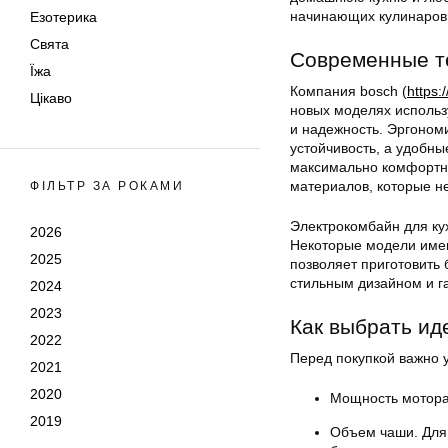
начинающих кулинаров
Езотерика
Свята
Современные те
Їжа
Компания bosch (
https:
Цікаво
новых моделях использ
и надежность. Эргоном
устойчивость, а удобн
максимально комфортны
материалов, которые н
ФІЛЬТР ЗА РОКАМИ
Электрокомбайн для ку
2026
Некоторые модели имею
2025
позволяет приготовить
стильным дизайном и г
2024
2023
Как выбрать ид
2022
Перед покупкой важно у
2021
2020
Мощность мотора.
2019
Объем чаши. Для 