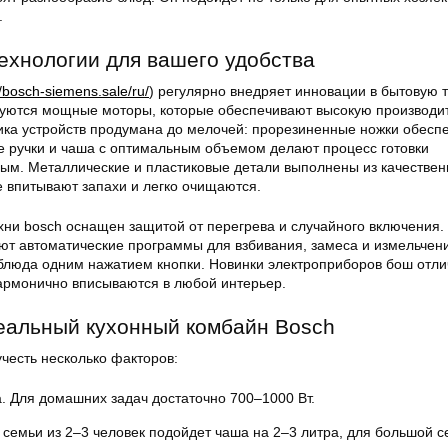
.
хнологии для вашего удобства
//bosch-siemens.sale/ru/
) регулярно внедряет инновации в бытовую т
уются мощные моторы, которые обеспечивают высокую производи
ика устройств продумана до мелочей: прорезиненные ножки обесп
ые ручки и чаша с оптимальным объемом делают процесс готовки
м. Металлические и пластиковые детали выполнены из качестве
е впитывают запахи и легко очищаются.
хни bosch оснащен защитой от перегрева и случайного включения.
т автоматические программы для взбивания, замеса и измельчени
 блюда одним нажатием кнопки. Новинки электроприборов бош отл
армонично вписываются в любой интерьер.
еальный кухонный комбайн Bosch
честь несколько факторов:
 Для домашних задач достаточно 700–1000 Вт.
семьи из 2–3 человек подойдет чаша на 2–3 литра, для большой 