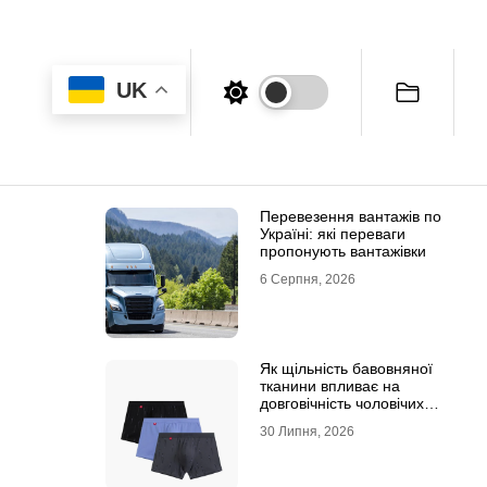
UK
Перевезення вантажів по
Україні: які переваги
пропонують вантажівки
6 Серпня, 2026
Як щільність бавовняної
тканини впливає на
довговічність чоловічих
трусів-боксерів
30 Липня, 2026