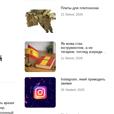
Плиты для плитоноски
22 Липня, 2026
Як мова стає
інструментом, а не
тягарем: погляд зсередини
навчального процесу
й
11 Липня, 2026
Instagram, який приводить
заявки
26 Червня, 2026
ть время
ер,
кухонный