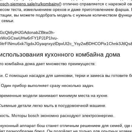
/bosch-siemens.sale/ru/kombainy/
) отлично справляется с нарезкой о
месом теста, измельчением орехов и даже приготовлением фарша. 
ктации, вы можете подобрать модель с нужным количеством функци
 семьи.
использования кухонного комбайна дома
го комбайна дома дает множество преимуществ:
. С помощью насадок для шинковки, терки и замеса вы готовите б
 Один прибор выполняет сразу несколько задач.
овременные модели занимают минимум места на кухне.
Съемные детали легко мыть в посудомоечной машине.
ость. Моторы bosch экономно расходуют электроэнергию.
ухонный аппарат бош станет отличным решением для семей, где 
т разнообразие блюд. Он подойдет не только для опытных хозяек,