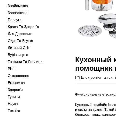
Знайомства
Запчастини
Послуги
Краса Та Здоров'я
Для Дорослих
Одяг Та Взуття
Дитячий Світ
Будівництво
Кухонный 
Тварини Та Рослини
помощник 
Різне
Оголошення
Електроніка та техні
Економіка
Здоров'я
Функциональные возмо
Туризм
Наука
Кухонный комбайн bosc
и силы на кухне. Такой
Техніка
блендер, терку, шинков