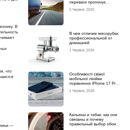
переваги пропонує
співпраця з
5 Червня, 2026
професіоналами
ехнику. В
тельность
В чем отличие мясорубки
ечивают
профессиональной от
домашней
нных
1 Червня, 2026
я, что
Особливості свіжої
ичаются
мобільної лінійки:
порівняння iPhone 17 Pro
та базової версії Айфон 17
1 Червня, 2026
Кальяны и табак: как они
связаны и почему
правильный выбор обоих
семьи —
решает всё