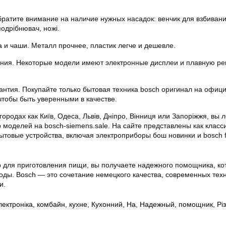
ратите внимание на наличие нужных насадок: венчик для взбивани
подрібнювач, ножі.
 и чаши. Металл прочнее, пластик легче и дешевле.
ения. Некоторые модели имеют электронные дисплеи и плавную ре
антия. Покупайте только бытовая техника bosch оригинал на офиц
 чтобы быть уверенными в качестве.
городах как Київ, Одеса, Львів, Дніпро, Вінниця или Запоріжжя, вы л
моделей на bosch-siemens.sale. На сайте представлены как класс
ытовые устройства, включая электроприборы бош новинки и bosch 
 для приготовления пищи, вы получаете надежного помощника, к
оды. Bosch — это сочетание немецкого качества, современных тех
и.
лектроніка
,
комбайн
,
кухне
,
Кухонний
,
На
,
Надежный
,
помощник
,
Рі