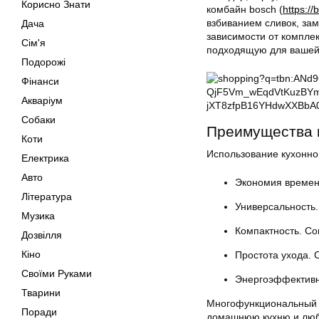
Корисно Знати
комбайн bosch (
https:/
взбиванием сливок, за
Дача
зависимости от компле
Сім'я
подходящую для вашей
Подорожі
Фінанси
Акваріум
Собаки
Преимущества 
Коти
Использование кухонно
Електрика
Авто
Экономия времени
Література
Универсальность.
Музика
Компактность. С
Дозвілля
Кіно
Простота ухода. 
Своїми Руками
Энергоэффективн
Тварини
Многофункциональный к
Поради
домашнюю кухню и любя