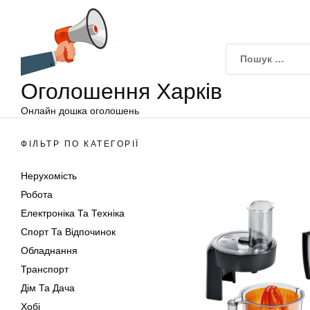
Оголошення
Перейти
Харків
до
вмісту
Оголошення Харків
Онлайн дошка оголошень
ФІЛЬТР ПО КАТЕГОРІЇ
Нерухомість
Робота
Електроніка Та Техніка
Спорт Та Відпочинок
Обладнання
Транспорт
Дім Та Дача
Хобі