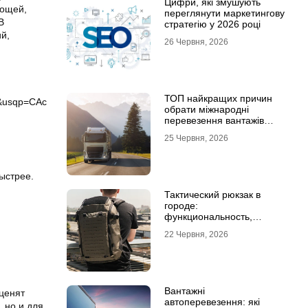
Цифри, які змушують
вощей,
переглянути маркетингову
В
стратегію у 2026 році
й,
26 Червня, 2026
ТОП найкращих причин
обрати міжнародні
перевезення вантажів
автомобілями
25 Червня, 2026
ыстрее.
Тактический рюкзак в
городе:
функциональность,
которая не бросается в
22 Червня, 2026
глаза
Вантажні
ценят
автоперевезення: які
 но и для