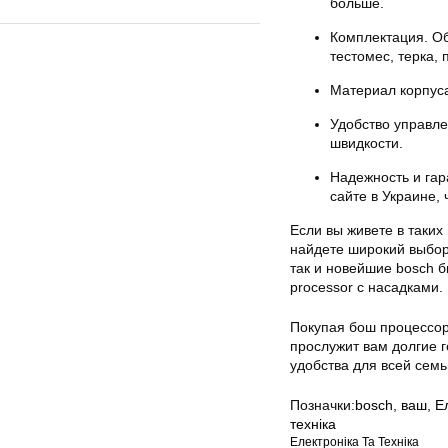
больше.
Комплектация. Об
тестомес, терка, 
Материал корпуса
Удобство управл
швидкости.
Надежность и гар
сайте в Украине,
Если вы живете в таких 
найдете широкий выбор 
так и новейшие bosch б
processor с насадками.
Покупая бош процессор
прослужит вам долгие г
удобства для всей семь
Позначки:
bosch
,
ваш
,
Е
техніка
Електроніка Та Техніка