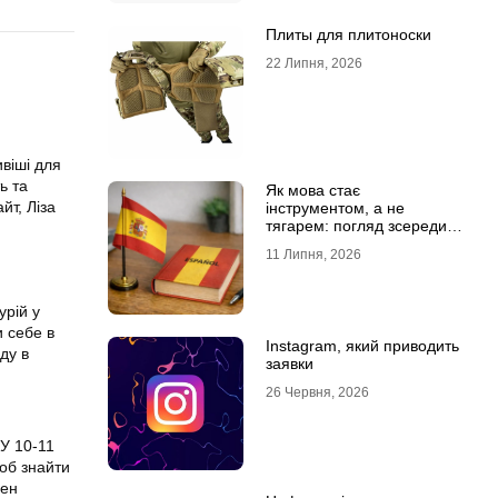
Плиты для плитоноски
22 Липня, 2026
віші для
ь та
Як мова стає
йт, Ліза
інструментом, а не
тягарем: погляд зсередини
навчального процесу
11 Липня, 2026
урій у
и себе в
Instagram, який приводить
ду в
заявки
26 Червня, 2026
 У 10-11
Щоб знайти
вен