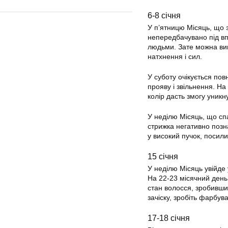
6-8 січня
У п’ятницю Місяць, що 
непередбачувано під впл
людьми. Зате можна ви
натхнення і сил.
У суботу очікується пов
прояву і звільнення. Н
колір дасть змогу уник
У неділю Місяць, що спа
стрижка негативно позна
у високий пучок, посили
15 січня
У неділю Місяць увійде 
На 22-23 місячний день 
стан волосся, зробивши
зачіску, зробіть фарбува
17-18 січня