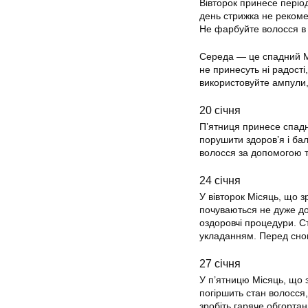
Вівторок принесе періо
день стрижка не рекоме
Не фарбуйте волосся в 
Середа — це спадний Мі
не принесуть ні радості
використовуйте ампули, 
20 січня
П’ятниця принесе спадн
порушити здоров’я і ба
волосся за допомогою 
24 січня
У вівторок Місяць, що з
почуваються не дуже до
оздоровчі процедури. С
укладанням. Перед сном
27 січня
У п’ятницю Місяць, що з
погіршить стан волосся
зробіть гаряче обгортан