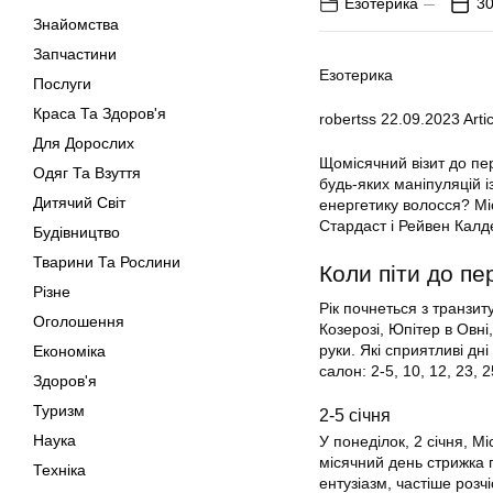
Езотерика
30
Знайомства
Запчастини
Езотерика
Послуги
Краса Та Здоров'я
robertss
22.09.2023
Artic
Для Дорослих
Щомісячний візит до пе
Одяг Та Взуття
будь-яких маніпуляцій і
Дитячий Світ
енергетику волосся? Мі
Стардаст і Рейвен Калд
Будівництво
Тварини Та Рослини
Коли піти до пе
Різне
Рік почнеться з транзит
Оголошення
Козерозі, Юпітер в Овні
руки. Які сприятливі дні
Економіка
салон: 2-5, 10, 12, 23, 2
Здоров'я
Туризм
2-5 січня
Наука
У понеділок, 2 січня, Мі
місячний день стрижка 
Техніка
ентузіазм, частіше розчі