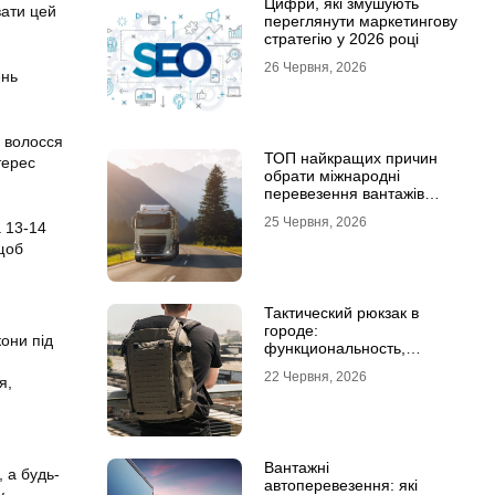
Цифри, які змушують
вати цей
переглянути маркетингову
стратегію у 2026 році
26 Червня, 2026
ень
ь волосся
ТОП найкращих причин
терес
обрати міжнародні
перевезення вантажів
автомобілями
25 Червня, 2026
а 13-14
 щоб
Тактический рюкзак в
городе:
кони під
функциональность,
которая не бросается в
22 Червня, 2026
я,
глаза
Вантажні
, а будь-
автоперевезення: які