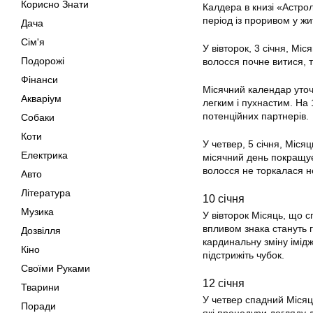
Корисно Знати
Калдера в книзі «Астро
період із проривом у жит
Дача
Сім'я
У вівторок, 3 січня, Мі
Подорожі
волосся почне витися, 
Фінанси
Місячний календар уточ
Акваріум
легким і пухнастим. На
потенційних партнерів.
Собаки
Коти
У четвер, 5 січня, Міся
Електрика
місячний день покращує 
волосся не торкалася 
Авто
Література
10 січня
Музика
У вівторок Місяць, що с
впливом знака стануть г
Дозвілля
кардинальну зміну імід
Кіно
підстрижіть чубок.
Своїми Руками
12 січня
Тварини
У четвер спадний Місяць
Поради