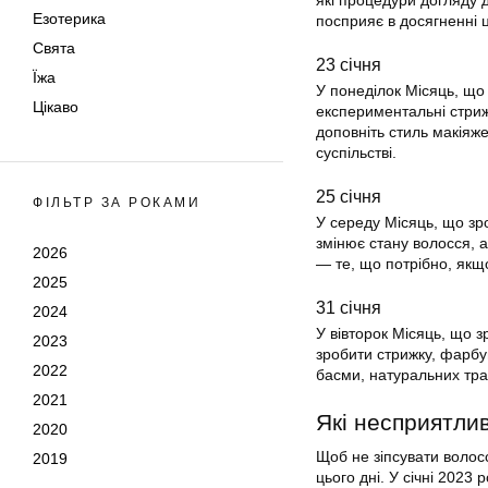
які процедури догляду д
Езотерика
посприяє в досягненні 
Свята
23 січня
Їжа
У понеділок Місяць, що 
Цікаво
експериментальні стриж
доповніть стиль макіяже
суспільстві.
25 січня
ФІЛЬТР ЗА РОКАМИ
У середу Місяць, що зр
змінює стану волосся, а
2026
— те, що потрібно, якщо
2025
31 січня
2024
У вівторок Місяць, що з
2023
зробити стрижку, фарбу
2022
басми, натуральних трав
2021
Які несприятлив
2020
Щоб не зіпсувати волосс
2019
цього дні. У січні 2023 р