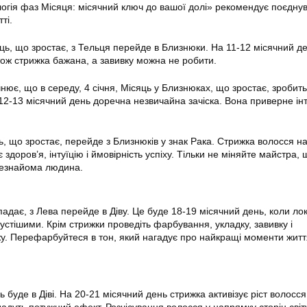
логія фаз Місяця: місячний ключ до вашої долі» рекомендує поєдну
ті.
сяць, що зростає, з Тельця перейде в Близнюки. На 11-12 місячний д
тож стрижка бажана, а завивку можна не робити.
нює, що в середу, 4 січня, Місяць у Близнюках, що зростає, зробит
 12-13 місячний день доречна незвичайна зачіска. Вона приверне ін
ць, що зростає, перейде з Близнюків у знак Рака. Стрижка волосся н
здоров’я, інтуїцію і ймовірність успіху. Тільки не міняйте майстра,
незнайома людина.
падає, з Лева перейде в Діву. Це буде 18-19 місячний день, коли ло
устішими. Крім стрижки проведіть фарбування, укладку, завивку і
жу. Перефарбуйтеся в тон, який нагадує про найкращі моменти житт
 буде в Діві. На 20-21 місячний день стрижка активізує ріст волосся