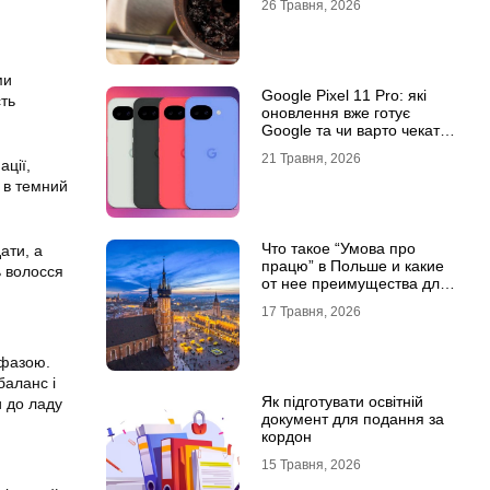
26 Травня, 2026
ми
Google Pixel 11 Pro: які
ть
оновлення вже готує
Google та чи варто чекати
новинку?
21 Травня, 2026
ації,
я в темний
Что такое “Умова про
ати, а
працю” в Польше и какие
ь волосся
от нее преимущества для
украинцев?
17 Травня, 2026
 фазою.
баланс і
Як підготувати освітній
и до ладу
документ для подання за
кордон
15 Травня, 2026