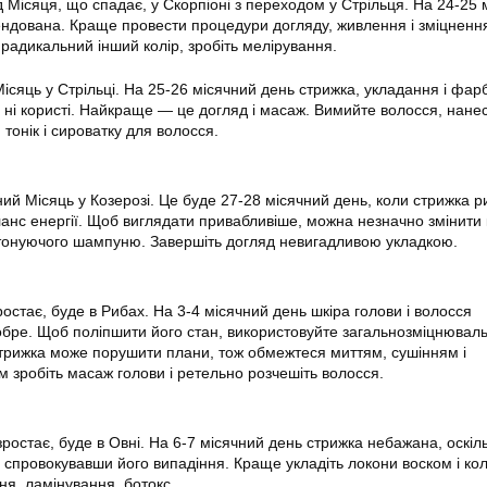
д Місяця, що спадає, у Скорпіоні з переходом у Стрільця. На 24-25 
ндована. Краще провести процедури догляду, живлення і зміцненн
радикальний інший колір, зробіть мелірування.
сяць у Стрільці. На 25-26 місячний день стрижка, укладання і фар
, ні користі. Найкраще — це догляд і масаж. Вимийте волосся, нанес
тонік і сироватку для волосся.
ий Місяць у Козерозі. Це буде 27-28 місячний день, коли стрижка р
ланс енергії. Щоб виглядати привабливіше, можна незначно змінити 
тонуючого шампуню. Завершіть догляд невигадливою укладкою.
ростає, буде в Рибах. На 3-4 місячний день шкіра голови і волосся
бре. Щоб поліпшити його стан, використовуйте загальнозміцнюваль
трижка може порушити плани, тож обмежтеся миттям, сушінням і
 зробіть масаж голови і ретельно розчешіть волосся.
ростає, буде в Овні. На 6-7 місячний день стрижка небажана, оскіл
, спровокувавши його випадіння. Краще укладіть локони воском і ко
ня, ламінування, ботокс.