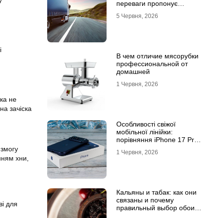
у
переваги пропонує
співпраця з
5 Червня, 2026
професіоналами
і
В чем отличие мясорубки
профессиональной от
домашней
1 Червня, 2026
ка не
на зачіска
Особливості свіжої
мобільної лінійки:
порівняння iPhone 17 Pro
та базової версії Айфон 17
 змогу
1 Червня, 2026
нням хни,
Кальяны и табак: как они
связаны и почему
ві для
правильный выбор обоих
решает всё