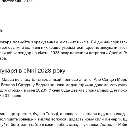
 Листопада, 2023
le
рукаря плануйте з урахуванням місячних циклів. Які дні найсприятли
з волоссям, а коли від них краще утриматися, щоб не зіпсувати якіст
сячний календар на січень 2023 року пояснили астрологи Джеймі Ра
ера.
рукаря в січні 2023 року
у Марса по знаку Близнюків, який принесе апатію. Але Сонце і Мерк
, Венера і Сатурн у Водолії та нова модна стрижка допоможуть узят
 для стрижки в січні 2023? У січні буде дев’ять сприятливих для похо
5 і 31 число.
сяць, що зростає, буде в Тельці, а новорічні застілля підуть на спад.
поліпшить зовнішній вигляд волосся, додасть йому сили й енергії. 
суйте його, заплітайте в коси і робіть складні укладки. Астролог Рей