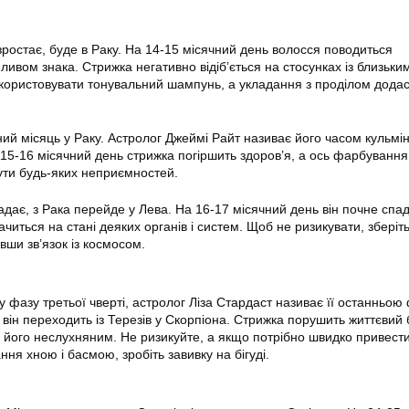
зростає, буде в Раку. На 14-15 місячний день волосся поводиться
ивом знака. Стрижка негативно відіб’ється на стосунках із близьки
користовувати тонувальний шампунь, а укладання з проділом додас
ний місяць у Раку. Астролог Джеймі Райт називає його часом кульмін
а 15-16 місячний день стрижка погіршить здоров’я, а ось фарбуванн
нути будь-яких неприємностей.
дає, з Рака перейде у Лева. На 16-17 місячний день він почне спад
читься на стані деяких органів і систем. Щоб не ризикувати, зберіт
вши зв’язок із космосом.
у фазу третьої чверті, астролог Ліза Стардаст називає її останньою
він переходить із Терезів у Скорпіона. Стрижка порушить життєвий 
 його неслухняним. Не ризикуйте, а якщо потрібно швидко привест
ння хною і басмою, зробіть завивку на бігуді.