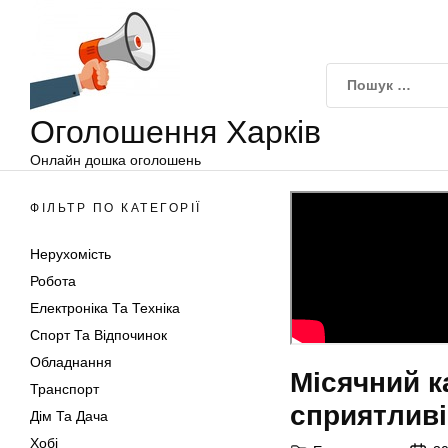
Оголошення
Перейти
Харків
до
вмісту
Оголошення Харків
Онлайн дошка оголошень
ФІЛЬТР ПО КАТЕГОРІЇ
Нерухомість
Робота
Електроніка Та Техніка
Спорт Та Відпочинок
Обладнання
Місячний к
Транспорт
сприятливі
Дім Та Дача
Хобі