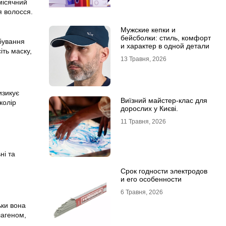
місячний
я волосся.
Мужские кепки и
бейсболки: стиль, комфорт
бування
и характер в одной детали
іть маску,
13 Травня, 2026
изикує
Виїзний майстер-клас для
колір
дорослих у Києві.
11 Травня, 2026
ні та
Срок годности электродов
и его особенности
6 Травня, 2026
ьки вона
лагеном,