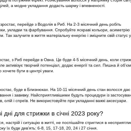
адуть потужний ефект. Розчісування волосся у напрямку сторін світ
цілей, а модне укладання додасть шарму і впевненості.
зростає, перейде з Водолія в Риб. На 2-3 місячний день робіть
ки, укладки та фарбування. Спробуйте яскраві кольори, асиметрію 
м. Так залучите в життя матеріальну енергію і зміцните свій статус у
остає, з Риб перейде в Овна. Це буде 4-5 місячний день, коли стриж
ле активізує творчий потенціал, додає енергії та сил. Пишна й об’єм
 хочете бути в центрі уваги.
ростає, буде в Близнюках. На 10-11 місячний день стан волосся дає
вання і завивку. Найсприятливішими будуть процедури із застосува
, олій і спреїв. Не використовуйте при укладанні важкі аксесуари.
і дні для стрижки в січні 2023 року?
я, настрій і ситуацію в житті, не поспішайте стригтися в несприятли
оку їх буде дев’ять: 6-8, 15, 17-18, 20, 24 і 27 січня.