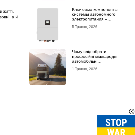
Ключевые компоненты
 житті.
системы автономного
овні, а й
электропитания –
инвертор DEYE и батарея
5 Травня, 2026
DEYE
Чому слід обрати
професійні міжнародні
автомобільні
вантажоперевезення
1 Травня, 2026