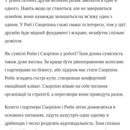
одного. Навіть якщо це станеться, але не завершиться
шлюбом, вони назавжди залишаться на зв’язку один з
одним. У Риб і Скорпіона схожі смаки та інтереси, тож у цієї
дружби буде міцний фундамент і яскраве, незабутнє спільне
дозвілля.
Як сумісні Риби і Скорпіон у роботі? Їхня ділова сумісність
також дуже висока. Їм краще бути рівноправними колегами
і партнерами по бізнесу, або лідером має стати Скорпіон.
Риби згладять гострі кути, створивши комфортний
емоційний клімат. Скорпіон візьме на себе питання
організації та стратегії, а переговори вони проведуть разом.
Колеги і партнери Скорпіон і Риби легко домовляться в
основних питаннях, підуть назустріч один одному в
дрібницях і чесно розділять відповідальність. Їхня спільна