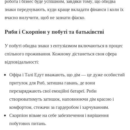
робота і бізнес буде успішним, завдяки тому, що обидва
знаки передчувають, куди краще вкладати фінанси і коли їх
вчасно вилучити, щоб не зазнати фіаско.
Риби і Скорпіон у побуті та батьківстві
У побуті обидва знаки з ентузіазмом включаються в процес
спільного проживання. Кожному дістанеться своя сфера
відповідальності:
Офіра і Талі Едут вважають, що дім — це дуже особистий
притулок для Риб, затишна гавань, де вони
перезаряджають свої емоційні батареї. Риби
створюватимуть затишок, наповнюючи дім красою і
комфортом, стежачи за гардеробом і харчуванням.
Скорпіон візьме на себе забезпечення і вирішення
побутових питань.