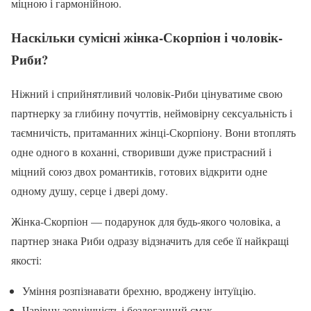
міцною і гармонійною.
Наскільки сумісні жінка-Скорпіон і чоловік-
Риби?
Ніжний і сприйнятливий чоловік-Риби цінуватиме свою
партнерку за глибину почуттів, неймовірну сексуальність і
таємничість, притаманних жінці-Скорпіону. Вони втоплять
одне одного в коханні, створивши дуже пристрасний і
міцний союз двох романтиків, готових відкрити одне
одному душу, серце і двері дому.
Жінка-Скорпіон — подарунок для будь-якого чоловіка, а
партнер знака Риби одразу відзначить для себе її найкращі
якості:
Уміння розпізнавати брехню, вроджену інтуїцію.
Чарівну зовнішність і бездоганний смак.