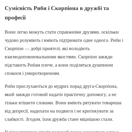
Сумісність Риби і Скорпіона в дружбі та
професії
Вони легко можуть стати справжніми друзями, оскільки
чудово розуміють і вміють підтримати одне одного. Риби і
Скорпіон — добрі приятелі, які володіють
взаємодоповнювальними якостями. Скорпіон завжди
підставить Рибам плече, а вони поділяться душевним
спокоєм і умиротворенням.
Риби прислухаються до мудрих порад друга-Скорпіона,
який завжди готовий надати практичну допомогу, а не
тільки втішити словами. Вони вміють рятувати товариша
від депресії, надихати на подвиги і не критикувати за
слабкості. Згодом, їхня дружба стане міцнішою стали.
У різностатевих друзів великий ризик закохатися одне в