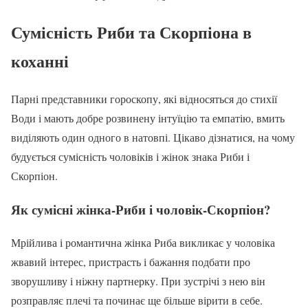
Сумісність Риби та Скорпіона в
коханні
Парні представники гороскопу, які відносяться до стихії
Води і мають добре розвинену інтуїцію та емпатію, вмить
виділяють один одного в натовпі. Цікаво дізнатися, на чому
будується сумісність чоловіків і жінок знака Риби і
Скорпіон.
Як сумісні жінка-Риби і чоловік-Скорпіон?
Мрійлива і романтична жінка Риба викликає у чоловіка
жвавий інтерес, пристрасть і бажання подбати про
зворушливу і ніжну партнерку. При зустрічі з нею він
розправляє плечі та починає ще більше вірити в себе.