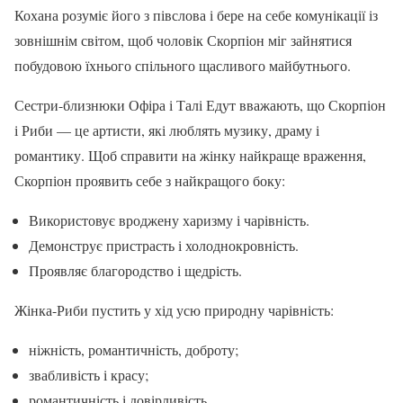
Кохана розуміє його з півслова і бере на себе комунікації із
зовнішнім світом, щоб чоловік Скорпіон міг зайнятися
побудовою їхнього спільного щасливого майбутнього.
Сестри-близнюки Офіра і Талі Едут вважають, що Скорпіон
і Риби — це артисти, які люблять музику, драму і
романтику. Щоб справити на жінку найкраще враження,
Скорпіон проявить себе з найкращого боку:
Використовує вроджену харизму і чарівність.
Демонструє пристрасть і холоднокровність.
Проявляє благородство і щедрість.
Жінка-Риби пустить у хід усю природну чарівність:
ніжність, романтичність, доброту;
звабливість і красу;
романтичність і довірливість.