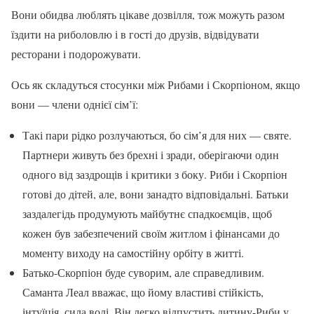
Вони обидва люблять цікаве дозвілля, тож можуть разом
їздити на риболовлю і в гості до друзів, відвідувати
ресторани і подорожувати.
Ось як складуться стосунки між Рибами і Скорпіоном, якщо
вони — члени однієї сім’ї:
Такі пари рідко розлучаються, бо сім’я для них — святе.
Партнери живуть без брехні і зради, оберігаючи один
одного від заздрощів і критики з боку. Риби і Скорпіон
готові до дітей, але, вони занадто відповідальні. Батьки
заздалегідь продумують майбутнє спадкоємців, щоб
кожен був забезпечений своїм житлом і фінансами до
моменту виходу на самостійну орбіту в житті.
Батько-Скорпіон буде суворим, але справедливим.
Саманта Леал вважає, що йому властиві стійкість,
інтуїція, сила волі. Він легко відпустить дитину-Риби у