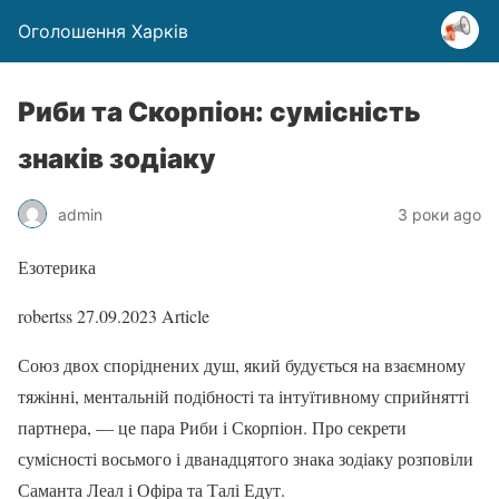
Оголошення Харків
Риби та Скорпіон: сумісність
знаків зодіаку
admin
3 роки ago
Езотерика
robertss
27.09.2023
Article
Союз двох споріднених душ, який будується на взаємному
тяжінні, ментальній подібності та інтуїтивному сприйнятті
партнера, — це пара Риби і Скорпіон. Про секрети
сумісності восьмого і дванадцятого знака зодіаку розповіли
Саманта Леал і Офіра та Талі Едут.