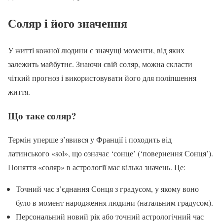
Соляр і його значення
У житті кожної людини є значущі моменти, від яких
залежить майбутнє. Знаючи свій соляр, можна скласти
чіткий прогноз і використовувати його для поліпшення
життя.
Що таке соляр?
Термін уперше з’явився у Франції і походить від
латинського «sol», що означає ‘сонце’ (‘повернення Сонця’).
Поняття «соляр» в астрології має кілька значень. Це:
Точний час з’єднання Сонця з градусом, у якому воно
було в момент народження людини (натальним градусом).
Персональний новий рік або точний астрологічний час