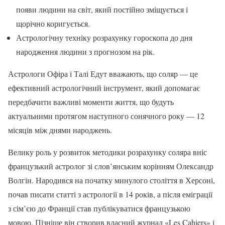
появи людини на світ, який постійно зміщується і
щорічно коригується.
Астрологічну техніку розрахунку гороскопа до дня
народження людини з прогнозом на рік.
Астрологи Офіра і Талі Едут вважають, що соляр — це
ефективний астрологічний інструмент, який допомагає
передбачити важливі моменти життя, що будуть
актуальними протягом наступного сонячного року — 12
місяців між днями народжень.
Велику роль у розвиток методики розрахунку соляра вніс
французький астролог зі слов’янським корінням Олександр
Волгін. Народився на початку минулого століття в Херсоні,
почав писати статті з астрології в 14 років, а після еміграції
з сім’єю до Франції став публікуватися французькою
мовою. Пізніше він створив власний журнал «Les Cahiers» і