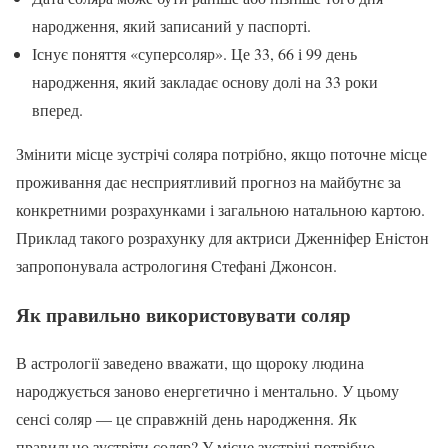
народження, який записаний у паспорті.
Існує поняття «суперсоляр». Це 33, 66 і 99 день
народження, який закладає основу долі на 33 роки
вперед.
Змінити місце зустрічі соляра потрібно, якщо поточне місце
проживання дає несприятливий прогноз на майбутнє за
конкретними розрахунками і загальною натальною картою.
Приклад такого розрахунку для актриси Дженніфер Еністон
запропонувала астрологиня Стефані Джонсон.
Як правильно використовувати соляр
В астрології заведено вважати, що щороку людина
народжується заново енергетично і ментально. У цьому
сенсі соляр — це справжній день народження. Як
правильно зустріти соляр? У місце зустрічі потрібно