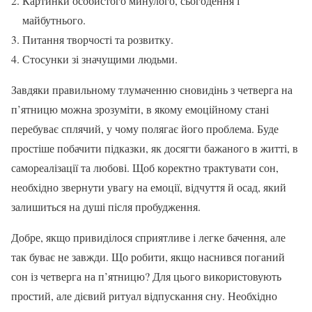
Картинки особистого минулого, сьогодення і
майбутнього.
Питання творчості та розвитку.
Стосунки зі значущими людьми.
Завдяки правильному тлумаченню сновидінь з четверга на
п’ятницю можна зрозуміти, в якому емоційному стані
перебуває сплячий, у чому полягає його проблема. Буде
простіше побачити підказки, як досягти бажаного в житті, в
самореалізації та любові. Щоб коректно трактувати сон,
необхідно звернути увагу на емоції, відчуття й осад, який
залишиться на душі після пробудження.
Добре, якщо привиділося сприятливе і легке бачення, але
так буває не завжди. Що робити, якщо наснився поганий
сон із четверга на п’ятницю? Для цього використовують
простий, але дієвий ритуал відпускання сну. Необхідно