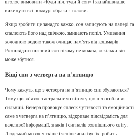
вголос вимовити «Куди ніч, туди й сон» і якнайшвидше
викинути всі похмурі образи з голови.
Якщо зробити це занадто важко, сон записують на папері та
спалюють його над свічкою, змивають попіл. Умивання
холодною водою також очищає пам’ять від кошмарів.
Розповідати поганий сон нікому не можна, оскільки він
може збутися.
Віщі сни з четверга на п’ятницю
Чому кажуть, що з четверга на п’ятницю сни збуваються?
Тому що зв’язок з астральним світом у цю ніч особливо
сильний. Венера провокує сплеск чуттєвості та емоційності
саме з четверга на п’ятницю, відкриває підсвідомість для
важливої інформації, знаків і сигналів зовнішнього світу.
Людський мозок чіткіше і ясніше аналізує їх, робить