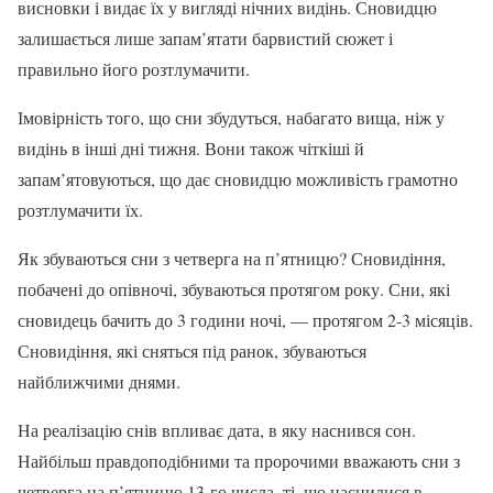
висновки і видає їх у вигляді нічних видінь. Сновидцю
залишається лише запам’ятати барвистий сюжет і
правильно його розтлумачити.
Імовірність того, що сни збудуться, набагато вища, ніж у
видінь в інші дні тижня. Вони також чіткіші й
запам’ятовуються, що дає сновидцю можливість грамотно
розтлумачити їх.
Як збуваються сни з четверга на п’ятницю? Сновидіння,
побачені до опівночі, збуваються протягом року. Сни, які
сновидець бачить до 3 години ночі, — протягом 2-3 місяців.
Сновидіння, які сняться під ранок, збуваються
найближчими днями.
На реалізацію снів впливає дата, в яку наснився сон.
Найбільш правдоподібними та пророчими вважають сни з
четверга на п’ятницю 13-го числа, ті, що наснилися в