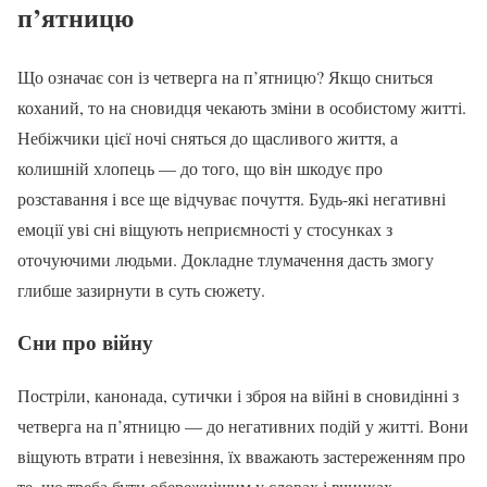
п’ятницю
Що означає сон із четверга на п’ятницю? Якщо сниться
коханий, то на сновидця чекають зміни в особистому житті.
Небіжчики цієї ночі сняться до щасливого життя, а
колишній хлопець — до того, що він шкодує про
розставання і все ще відчуває почуття. Будь-які негативні
емоції уві сні віщують неприємності у стосунках з
оточуючими людьми. Докладне тлумачення дасть змогу
глибше зазирнути в суть сюжету.
Сни про війну
Постріли, канонада, сутички і зброя на війні в сновидінні з
четверга на п’ятницю — до негативних подій у житті. Вони
віщують втрати і невезіння, їх вважають застереженням про
те, що треба бути обережнішим у словах і вчинках.