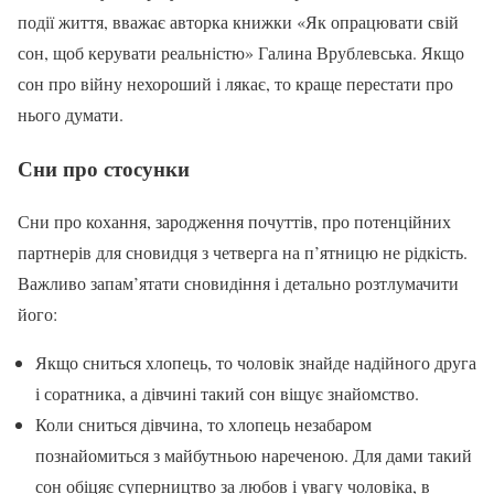
події життя, вважає авторка книжки «Як опрацювати свій
сон, щоб керувати реальністю» Галина Врублевська. Якщо
сон про війну нехороший і лякає, то краще перестати про
нього думати.
Сни про стосунки
Сни про кохання, зародження почуттів, про потенційних
партнерів для сновидця з четверга на п’ятницю не рідкість.
Важливо запам’ятати сновидіння і детально розтлумачити
його:
Якщо сниться хлопець, то чоловік знайде надійного друга
і соратника, а дівчині такий сон віщує знайомство.
Коли сниться дівчина, то хлопець незабаром
познайомиться з майбутньою нареченою. Для дами такий
сон обіцяє суперництво за любов і увагу чоловіка, в