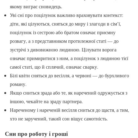
якому виграє сновидець.
Уві сні про поцілунок важливо враховувати контекст:
діти, які цілуються, сняться до миру і злагоди в сім’ї,
поцілунок із сестрою або братом означає приємну
розвагу, а з представником протилежної статі — до
зустрічі з дивовижною людиною. Цілувати ворога
означає примиритися з ним, а поцілунок з людиною тієї
самої статі, що й сплячий, означає сварку.
Білі квіти сняться до весілля, а червоні — до бурхливого
роману.
Якщо сниться зрада або те, як наречений одружується з
іншою, чекайте на зраду партнера.
Нареченому і нареченій весілля сниться до щастя, а тим,
хто не заручений, такий сон віщує самотність.
Сни про роботу і гроші