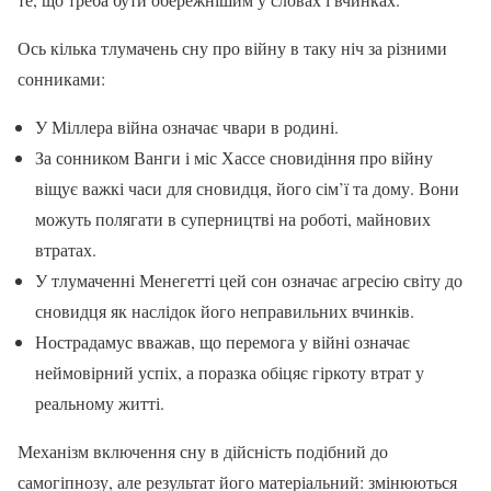
Ось кілька тлумачень сну про війну в таку ніч за різними
сонниками:
У Міллера війна означає чвари в родині.
За сонником Ванги і міс Хассе сновидіння про війну
віщує важкі часи для сновидця, його сім’ї та дому. Вони
можуть полягати в суперництві на роботі, майнових
втратах.
У тлумаченні Менегетті цей сон означає агресію світу до
сновидця як наслідок його неправильних вчинків.
Нострадамус вважав, що перемога у війні означає
неймовірний успіх, а поразка обіцяє гіркоту втрат у
реальному житті.
Механізм включення сну в дійсність подібний до
самогіпнозу, але результат його матеріальний: змінюються