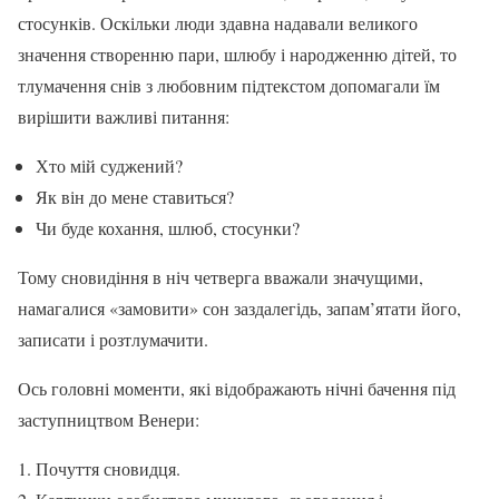
стосунків. Оскільки люди здавна надавали великого
значення створенню пари, шлюбу і народженню дітей, то
тлумачення снів з любовним підтекстом допомагали їм
вирішити важливі питання:
Хто мій суджений?
Як він до мене ставиться?
Чи буде кохання, шлюб, стосунки?
Тому сновидіння в ніч четверга вважали значущими,
намагалися «замовити» сон заздалегідь, запам’ятати його,
записати і розтлумачити.
Ось головні моменти, які відображають нічні бачення під
заступництвом Венери:
Почуття сновидця.