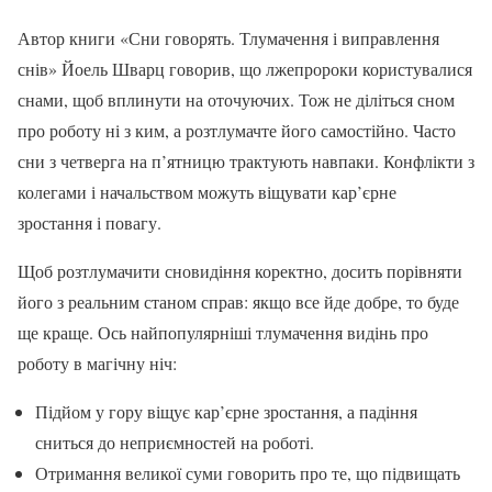
Автор книги «Сни говорять. Тлумачення і виправлення
снів» Йоель Шварц говорив, що лжепророки користувалися
снами, щоб вплинути на оточуючих. Тож не діліться сном
про роботу ні з ким, а розтлумачте його самостійно. Часто
сни з четверга на п’ятницю трактують навпаки. Конфлікти з
колегами і начальством можуть віщувати кар’єрне
зростання і повагу.
Щоб розтлумачити сновидіння коректно, досить порівняти
його з реальним станом справ: якщо все йде добре, то буде
ще краще. Ось найпопулярніші тлумачення видінь про
роботу в магічну ніч:
Підйом у гору віщує кар’єрне зростання, а падіння
сниться до неприємностей на роботі.
Отримання великої суми говорить про те, що підвищать