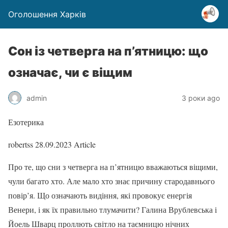
Оголошення Харків
Сон із четверга на п’ятницю: що
означає, чи є віщим
admin
3 роки ago
Езотерика
robertss
28.09.2023
Article
Про те, що сни з четверга на п’ятницю вважаються віщими,
чули багато хто. Але мало хто знає причину стародавнього
повір’я. Що означають видіння, які провокує енергія
Венери, і як їх правильно тлумачити? Галина Врублевська і
Йоель Шварц проллють світло на таємницю нічних