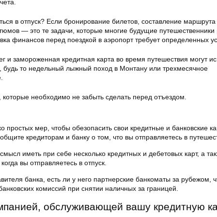
чета.
ться в отпуск? Если бронирование билетов, составление маршрута
стюмов — это те задачи, которые многие будущие путешественники
овка финансов перед поездкой в аэропорт требует определенных у
ег и замороженная кредитная карта во время путешествия могут ис
, будь то недельный лыжный поход в Монтану или трехмесячное
.
, которые необходимо не забыть сделать перед отъездом.
о простых мер, чтобы обезопасить свои кредитные и банковские ка
ообщите кредиторам и банку о том, что вы отправляетесь в путешес
смысл иметь при себе несколько кредитных и дебетовых карт, а та
когда вы отправляетесь в отпуск.
авителя банка, есть ли у него партнерские банкоматы за рубежом, 
банковских комиссий при снятии наличных за границей.
мпанией, обслуживающей вашу кредитную к