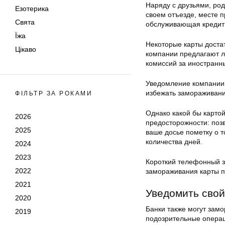
Наряду с друзьями, род
Езотерика
своем отъезде, месте 
Свята
обслуживающая кредитн
Їжа
Некоторые карты достат
Цікаво
компании предлагают ль
комиссий за иностранн
Уведомление компании,
избежать замораживания
ФІЛЬТР ЗА РОКАМИ
Однако какой бы карто
2026
предосторожности: позв
2025
ваше досье пометку о т
количества дней.
2024
2023
Короткий телефонный зв
2022
замораживания карты п
2021
Уведомить свой
2020
Банки также могут замо
2019
подозрительные операц