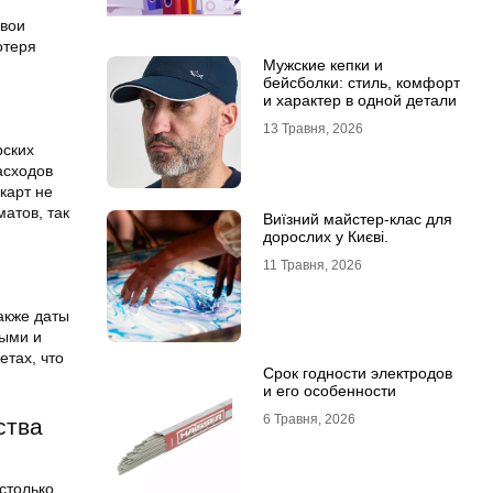
свои
отеря
Мужские кепки и
бейсболки: стиль, комфорт
и характер в одной детали
13 Травня, 2026
рских
асходов
карт не
атов, так
Виїзний майстер-клас для
дорослих у Києві.
11 Травня, 2026
акже даты
ными и
тах, что
Срок годности электродов
и его особенности
6 Травня, 2026
ства
 столько