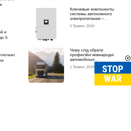
ли
Ключевые компоненты
системы автономного
электропитания –
инвертор DEYE и батарея
5 Травня, 2026
DEYE
ой и
до 5.
Чому слід обрати
професійні міжнародні
есколько
автомобільні
ее
вантажоперевезення
1 Травня, 2026