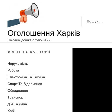
Оголошення
Перейти
Харків
до
вмісту
Оголошення Харків
Онлайн дошка оголошень
ФІЛЬТР ПО КАТЕГОРІЇ
Нерухомість
Робота
Електроніка Та Техніка
Спорт Та Відпочинок
Обладнання
Транспорт
Дім Та Дача
Хобі