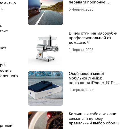
переваги пропонує
домить о
співпраця з
я,
5 Червня, 2026
професіоналами
:
твие
В чем отличие мясорубки
профессиональной от
домашней
жет
1 Червня, 2026
еры
ести в
Особливості свіжої
деленного
мобільної лінійки:
порівняння iPhone 17 Pro
та базової версії Айфон 17
1 Червня, 2026
Кальяны и табак: как они
связаны и почему
правильный выбор обоих
дитный
решает всё