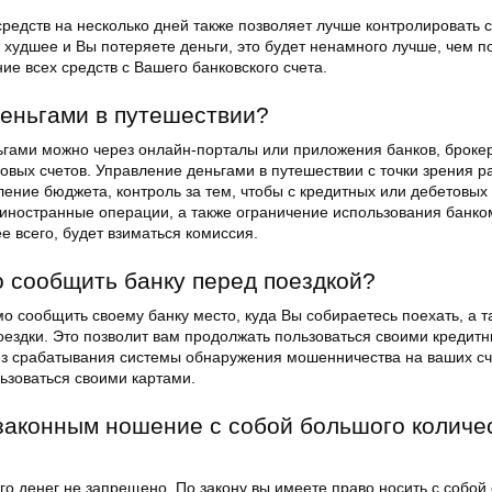
редств на несколько дней также позволяет лучше контролировать 
 худшее и Вы потеряете деньги, это будет ненамного лучше, чем п
е всех средств с Вашего банковского счета.
деньгами в путешествии?
ьгами можно через онлайн-порталы или приложения банков, броке
овых счетов. Управление деньгами в путешествии с точки зрения р
ление бюджета, контроль за тем, чтобы с кредитных или дебетовых 
 иностранные операции, а также ограничение использования банком
ее всего, будет взиматься комиссия.
 сообщить банку перед поездкой?
о сообщить своему банку место, куда Вы собираетесь поехать, а т
оездки. Это позволит вам продолжать пользоваться своими кредит
з срабатывания системы обнаружения мошенничества на ваших сче
ьзоваться своими картами.
законным ношение с собой большого количе
ого денег не запрещено. По закону вы имеете право носить с собой