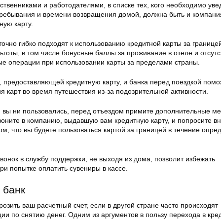
ственниками и работодателями, в списке тех, кого необходимо уве
пребывания и времени возвращения домой, должна быть и компани
ую карту.
очно гибко подходят к использованию кредитной карты за границей
готы, в том числе бонусные баллы за проживание в отеле и отсутс
ые операции при использовании карты за пределами страны.
 предоставляющей кредитную карту, и банка перед поездкой помо
 карт во время путешествия из-за подозрительной активности.
й вы ни пользовались, перед отъездом примите дополнительные м
оните в компанию, выдавшую вам кредитную карту, и попросите вн
ом, что вы будете пользоваться картой за границей в течение опре
онок в службу поддержки, не выходя из дома, позволит избежать
ри попытке оплатить сувениры в кассе.
 банк
розить ваш расчетный счет, если в другой стране часто происходят
ии по снятию денег. Одним из аргументов в пользу перехода в кре