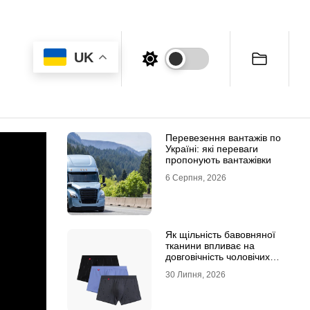
UK
Перевезення вантажів по
Україні: які переваги
пропонують вантажівки
6 Серпня, 2026
Як щільність бавовняної
тканини впливає на
довговічність чоловічих
трусів-боксерів
30 Липня, 2026