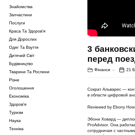
Знайомства
Запчастини
Послуги
Краса Та Здоров'я
Для Дорослих
3 банковск
Одяг Та Взуття
Дитячий Світ
перед пое
Будівництво
Фінанси
21 Б
Тварини Та Рослини
Різне
Оголошення
Сократ Альварес — кон
в области цифровой ан
Економіка
Здоров'я
Reviewed by Ebony How
Туризм
Эбони Ховард — диплом
Наука
ProAdvisor. Она работа
Техніка
сотрудничая с частным