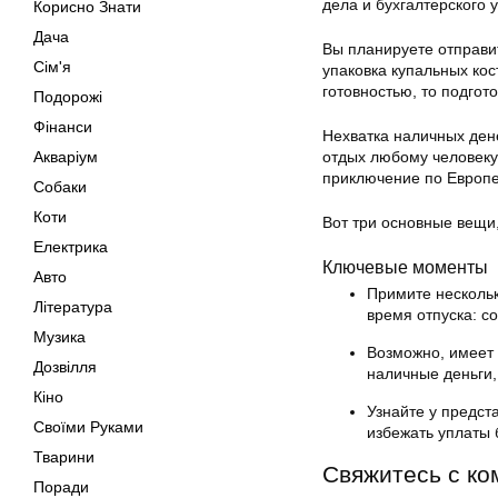
дела и бухгалтерского у
Корисно Знати
Дача
Вы планируете отправи
Сім'я
упаковка купальных ко
готовностью, то подгот
Подорожі
Фінанси
Нехватка наличных ден
Акваріум
отдых любому человеку
приключение по Европе
Собаки
Коти
Вот три основные вещи
Електрика
Ключевые моменты
Авто
Примите нескольк
Література
время отпуска: с
Музика
Возможно, имеет 
Дозвілля
наличные деньги, 
Кіно
Узнайте у предст
Своїми Руками
избежать уплаты 
Тварини
Свяжитесь с ко
Поради