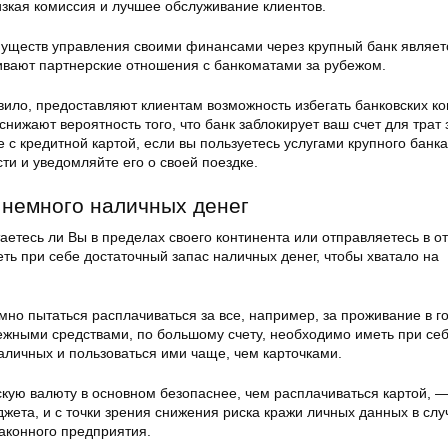
изкая комиссия и лучшее обслуживание клиентов.
уществ управления своими финансами через крупный банк являетс
ивают партнерские отношения с банкоматами за рубежом.
вило, предоставляют клиентам возможность избегать банковских к
снижают вероятность того, что банк заблокирует ваш счет для трат 
е с кредитной картой, если вы пользуетесь услугами крупного банка
ти и уведомляйте его о своей поездке.
 немного наличных денег
таетесь ли Вы в пределах своего континента или отправляетесь в 
ть при себе достаточный запас наличных денег, чтобы хватало на
.
мно пытаться расплачиваться за все, например, за проживание в г
ежными средствами, по большому счету, необходимо иметь при се
личных и пользоваться ими чаще, чем карточками.
кую валюту в основном безопаснее, чем расплачиваться картой, — 
жета, и с точки зрения снижения риска кражи личных данных в слу
аконного предприятия.