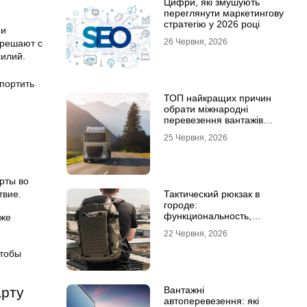
Цифри, які змушують
переглянути маркетингову
стратегію у 2026 році
 и
26 Червня, 2026
 решают с
силий.
портить
ТОП найкращих причин
обрати міжнародні
перевезення вантажів
автомобілями
25 Червня, 2026
рты во
Тактический рюкзак в
твие.
городе:
функциональность,
кже
которая не бросается в
22 Червня, 2026
глаза
чтобы
Вантажні
арту
автоперевезення: які