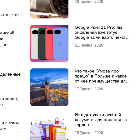
26 Травня, 2026
я то, что
Google Pixel 11 Pro: які
оновлення вже готує
омиссий
Google та чи варто чекати
за
новинку?
, не
21 Травня, 2026
Что такое “Умова про
отдаленные
працю” в Польше и какие
от нее преимущества для
украинцев?
17 Травня, 2026
остинице,
бе
Як підготувати освітній
документ для подання за
и с точки
кордон
чае
15 Травня, 2026