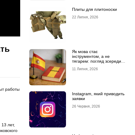
Плиты для плитоноски
22 Липня, 2026
ать
Як мова стає
інструментом, а не
тягарем: погляд зсередини
навчального процесу
11 Липня, 2026
пыт работы
Instagram, який приводить
заявки
26 Червня, 2026
 13 лет,
ковского