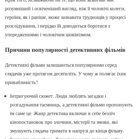
розумніший і освіченіший вигляд, ніж її чоловічі колеги,
героїня, як і раніше, може зазнавати труднощів у процесі
розслідування, і нерідко їй доводиться боротися з
упередженнями і чоловічим шовінізмом.
Причини популярності детективних фільмів
Детективні фільми залишаються популярними серед
глядачів уже протягом десятиліть. У чому ж полягає їхня
привабливість?
Інтригуючий сюжет. Люди люблять загадки і
розгадування таємниць, а детективні фільми пропонують
їм саме це. Жанр детектива включає в себе безліч
кінопостановок про злочини, містерії та змови, які
змушують глядача тримати в напрузі до кінця фільму.