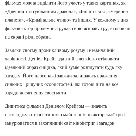
фільмах можна виділити його участь у таких картинах, як
«Дівчина з татуюванням дракона», «Інший світ», «Червона
планета», «Кримінальне чтиво» та інших. У кожному з цих
фільмів актор продемонстрував свою яскраву гру, втілюючи
на екрані різні образи.
Завдяки своєму проникливому розуму і незвичайній
чарівності, Деніел Крейг здатний з легкістю втілювати
ідеальний образ сищика, який зуміє розплутати будь-яку
загадку. Його персонажі завжди залишають враження
сильних і рішучих особистостей, які готові піти на все
заради досягнення своєї мети.
Дивитися фільми з Деніелом Крейгом — значить
насолоджуватися істинною майстерністю акторської гри і
занурюватися в захопливий світ кіноінтриг і загадок.