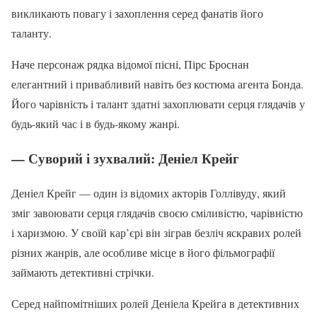
викликають повагу і захоплення серед фанатів його
таланту.
Наче персонаж рядка відомої пісні, Пірс Броснан
елегантний і привабливий навіть без костюма агента Бонда.
Його чарівність і талант здатні захоплювати серця глядачів у
будь-який час і в будь-якому жанрі.
— Суворий і зухвалий: Деніел Крейг
Деніел Крейг — один із відомих акторів Голлівуду, який
зміг завоювати серця глядачів своєю сміливістю, чарівністю
і харизмою. У своїй кар’єрі він зіграв безліч яскравих ролей
різних жанрів, але особливе місце в його фільмографії
займають детективні стрічки.
Серед найпомітніших ролей Деніела Крейга в детективних