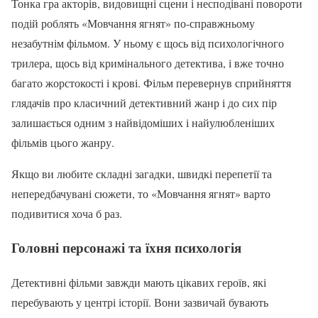
Тонка гра акторів, видовищні сцени і несподівані повороти
подій роблять «Мовчання ягнят» по-справжньому
незабутнім фільмом. У ньому є щось від психологічного
трилера, щось від кримінального детектива, і вже точно
багато жорстокості і крові. Фільм перевернув сприйняття
глядачів про класичний детективний жанр і до сих пір
залишається одним з найвідоміших і найулюбленіших
фільмів цього жанру.
Якщо ви любите складні загадки, швидкі перепетії та
непередбачувані сюжети, то «Мовчання ягнят» варто
подивитися хоча б раз.
Головні персонажі та їхня психологія
Детективні фільми завжди мають цікавих героїв, які
перебувають у центрі історії. Вони зазвичай бувають