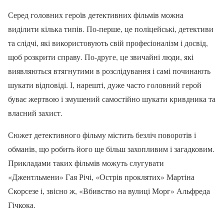
Серед головних героїв детективних фільмів можна
виділити кілька типів. По-перше, це поліцейські, детективи
та слідчі, які використовують свій професіоналізм і досвід,
щоб розкрити справу. По-друге, це звичайні люди, які
виявляються втягнутими в розслідування і самі починають
шукати відповіді. І, нарешті, дуже часто головний герой
буває жертвою і змушений самостійно шукати кривдника та
власний захист.
Сюжет детективного фільму містить безліч поворотів і
обманів, що робить його ще більш захопливим і загадковим.
Прикладами таких фільмів можуть слугувати
«Джентльмени» Гая Річі, «Острів проклятих» Мартіна
Скорсезе і, звісно ж, «Вбивство на вулиці Морг» Альфреда
Гічкока.