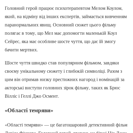
Головний герой працює психотерапевтом Мелом Коулом,
який, на відміну від інших експертів, займається вивченням
паранормальних явищ. Основний сюжет цього фільму
полягає в тому, що Мел має допомогти маленькій Коул
Сейрес, яка має особливе шосте чуття, що дає їй змогу
бачити мертвих.
Шосте чуття швидко став популярним фільмом, завдяки
своєму унікальному сюжету і глибокій символіці. Разом з
цим він отримав низку престижних нагород і номінацій за
акторські виступи головних зірок фільму, таких як Брюс
Вілліс і Геллі Джо Осмент.
«Області темряви»
«Області темряви» — це багатошаровий детективний фільм
Девіда Фінчера. Головний герой, гравець на біржі Нік Данн,