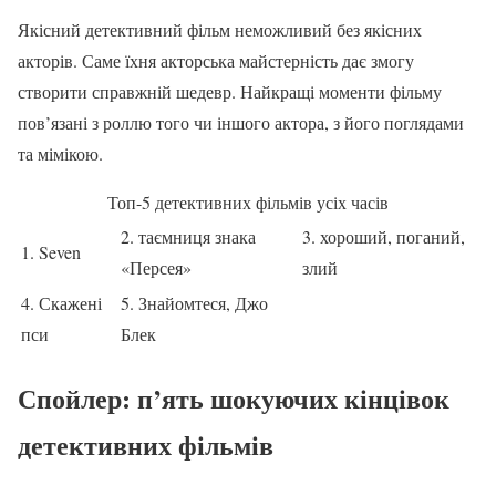
Якісний детективний фільм неможливий без якісних
акторів. Саме їхня акторська майстерність дає змогу
створити справжній шедевр. Найкращі моменти фільму
пов’язані з роллю того чи іншого актора, з його поглядами
та мімікою.
Топ-5 детективних фільмів усіх часів
2. таємниця знака
3. хороший, поганий,
1. Seven
«Персея»
злий
4. Скажені
5. Знайомтеся, Джо
пси
Блек
Спойлер: п’ять шокуючих кінцівок
детективних фільмів