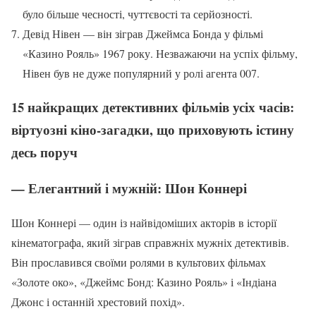
було більше чесності, чуттєвості та серйозності.
Девід Нівен — він зіграв Джеймса Бонда у фільмі
«Казино Рояль» 1967 року. Незважаючи на успіх фільму,
Нівен був не дуже популярний у ролі агента 007.
15 найкращих детективних фільмів усіх часів:
віртуозні кіно-загадки, що приховують істину
десь поруч
— Елегантний і мужній: Шон Коннері
Шон Коннері — один із найвідоміших акторів в історії
кінематографа, який зіграв справжніх мужніх детективів.
Він прославився своїми ролями в культових фільмах
«Золоте око», «Джеймс Бонд: Казино Рояль» і «Індіана
Джонс і останній хрестовий похід».