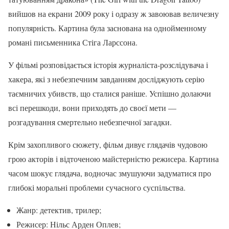
вийшов на екрани 2009 року і одразу ж завоював величезну
популярність. Картина була заснована на однойменному
романі письменника Стіга Ларссона.
У фільмі розповідається історія журналіста-розслідувача і
хакера, які з небезпечним завданням досліджують серію
таємничих убивств, що сталися раніше. Успішно долаючи
всі перешкоди, вони приходять до своєї мети —
розгадування смертельно небезпечної загадки.
Крім захопливого сюжету, фільм дивує глядачів чудовою
грою акторів і відточеною майстерністю режисера. Картина
часом шокує глядача, водночас змушуючи задуматися про
глибокі моральні проблеми сучасного суспільства.
Жанр: детектив, трилер;
Режисер: Нільс Арден Оплев;