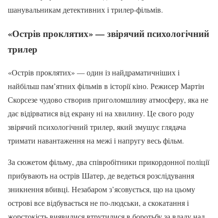
шанувальникам детективних і трилер-фільмів.
«Острів проклятих» — звірячий психологічний
трилер
«Острів проклятих» — один із найдраматичніших і
найбільш пам’ятних фільмів в історії кіно. Режисер Мартін
Скорсезе чудово створив приголомшливу атмосферу, яка не
дає відірватися від екрану ні на хвилину. Це свого роду
звірячий психологічний трилер, який змушує глядача
тримати навантаження на межі і напругу весь фільм.
За сюжетом фільму, два співробітники прикордонної поліції
прибувають на острів Шатер, де ведеться розслідування
зникнення вбивці. Незабаром з’ясовується, що на цьому
острові все відбувається не по-людськи, а скокатання і
жорстокість виявилися втрутилися в боротьбу за владу над