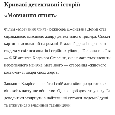
Криваві детективні історії:
«Мовчання ягнят»
Фільм «Мовчання ягнят» режисера Джонатана Деммі став
справжньою класикою жанру детективного трилера. Сюжет
картини заснований на романі Томаса Гарріса і переносить
глядача у світ психопатів і серійних убивць. Головна героїня
— ФБР агентка Кларисса Старлінг, яка намагається зловити
небезпечного маніяка, мета якого — створення «жіночого
костюма» зі шкіри своїх жертв.
Завдання Кларісс — знайти і спіймати вбивцю до того, як
він скоїть наступне вбивство. Однак, щоб досягти успіху, їй
доводиться зазирнути в найтемніші куточки людської душі
та зіткнутися з власними таємницями.