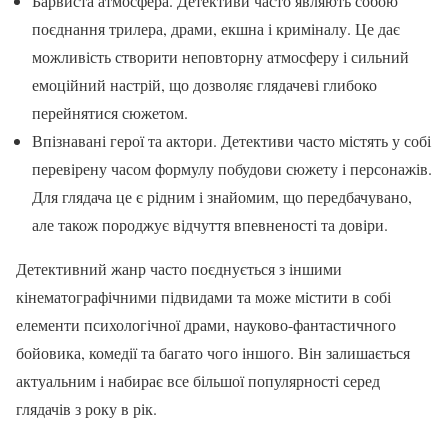
Барвиста атмосфера. Детективи часто являють собою
поєднання трилера, драми, екшна і криміналу. Це дає
можливість створити неповторну атмосферу і сильний
емоційний настрій, що дозволяє глядачеві глибоко
перейнятися сюжетом.
Впізнавані герої та актори. Детективи часто містять у собі
перевірену часом формулу побудови сюжету і персонажів.
Для глядача це є рідним і знайомим, що передбачувано,
але також породжує відчуття впевненості та довіри.
Детективний жанр часто поєднується з іншими
кінематографічними підвидами та може містити в собі
елементи психологічної драми, науково-фантастичного
бойовика, комедії та багато чого іншого. Він залишається
актуальним і набирає все більшої популярності серед
глядачів з року в рік.