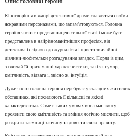
Опис головної героїні
Кінотворіння в жанрі детективної драми славляться своїми
яскравими персонажами, що запам’ятовуються. Головна
героїня часто є представницею сильної статі і може бути
представлена в найрізноманітніших професіях, від
детектива і слідчого до журналіста і просто звичайної
дівчини-любительки розгадування загадок. Поряд із цим,
зазвичай їй притаманні характеристики, такі як гумор,
кмітливість, відвага і, звісно ж, інтуїція.
Дуже часто головна героїня перебуває у складних життєвих
обставинах, які посилюють її кількісні та якісні
характеристики. Саме в таких умовах вона має змогу
проявити свою кмітливість та вміння логічно мислити, щоб
розкрити таємниці злочину та довести свою правоту.
Крім того, незважаючи на те, що вона зазвичай має