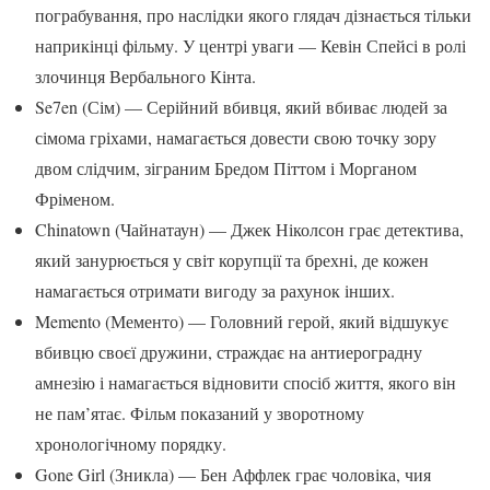
пограбування, про наслідки якого глядач дізнається тільки
наприкінці фільму. У центрі уваги — Кевін Спейсі в ролі
злочинця Вербального Кінта.
Se7en (Сім) — Серійний вбивця, який вбиває людей за
сімома гріхами, намагається довести свою точку зору
двом слідчим, зіграним Бредом Піттом і Морганом
Фріменом.
Chinatown (Чайнатаун) — Джек Ніколсон грає детектива,
який занурюється у світ корупції та брехні, де кожен
намагається отримати вигоду за рахунок інших.
Memento (Мементо) — Головний герой, який відшукує
вбивцю своєї дружини, страждає на антиероградну
амнезію і намагається відновити спосіб життя, якого він
не пам’ятає. Фільм показаний у зворотному
хронологічному порядку.
Gone Girl (Зникла) — Бен Аффлек грає чоловіка, чия