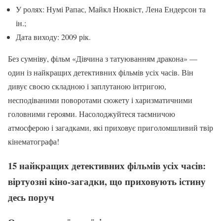
У ролях: Нумі Рапас, Майкл Нюквіст, Лена Ендерсон та
ін.;
Дата виходу: 2009 рік.
Без сумніву, фільм «Дівчина з татуюванням дракона» —
один із найкращих детективних фільмів усіх часів. Він
дивує своєю складною і заплутаною інтригою,
несподіваними поворотами сюжету і харизматичними
головними героями. Насолоджуйтеся таємничою
атмосферою і загадками, які приховує приголомшливий твір
кінематографа!
15 найкращих детективних фільмів усіх часів:
віртуозні кіно-загадки, що приховують істину
десь поруч