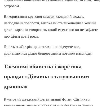
островом.
Використання кругової камери, складний сюжет,
несподівані повороти, висока якість виконання в кожній
деталі картини створюють такий ефект, що ви не забудете
про фільм довгі роки.
Дивіться «Острів проклятих» і ви відчуєте все,
додивляючись фільм безперервним потоком насолоди.
Таємничі вбивства і жорстока
правда: «Дівчина з татуюванням
дракона»
Культовий шведський детективний фільм «Дівчина з
татуюванням дракона» (The Girl with the Dragon Tattoo)