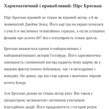
Харизматичний і привабливий: Пірс Броснан
Пірс Броснан відомий не тільки як відомий актор, а й як
знаменитий Джеймс Бонд. Його кар’єра на екрані почалася
з участі в численних телевізійних серіалах, а після успішних
фільмів про агента 007 його популярність тільки зросла.
Броснан вважається одним із найкрасивіших і
найпривабливіших акторів Голлівуду. Його харизматична
зовнішність і впевнений вигляд надають йому шарму як у
науково-фантастичних бойовиках, так і в мелодрамах і
комедіях. Не дивно, що він став одним з іконічних образів
агента Бонда.
Але Броснан далеко не тільки актор кіно. Він також є
продюсером, музикантом і активним учасником
благодійних акцій. Його працьовитість і гострий розум