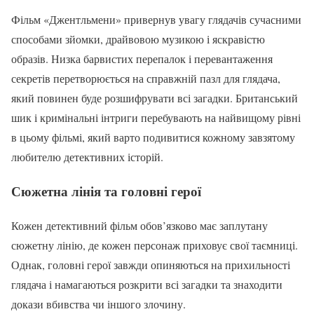
Фільм «Джентльмени» привернув увагу глядачів сучасними
способами зйомки, драйвовою музикою і яскравістю
образів. Низка барвистих перепалок і перевантаження
секретів перетворюється на справжній пазл для глядача,
який повинен буде розшифрувати всі загадки. Британський
шик і кримінальні інтриги перебувають на найвищому рівні
в цьому фільмі, який варто подивитися кожному завзятому
любителю детективних історій.
Сюжетна лінія та головні герої
Кожен детективний фільм обов’язково має заплутану
сюжетну лінію, де кожен персонаж приховує свої таємниці.
Однак, головні герої завжди опиняються на прихильності
глядача і намагаються розкрити всі загадки та знаходити
докази вбивства чи іншого злочину.