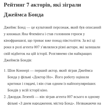
Рейтинг 7 акторів, які зіграли
Джеймса Бонда
Джеймс Бонд — це культовий персонаж, який був описаний
у книжках Яна Флемінга і став головним героєм у
кінофраншизі, що триває вже понад півстоліття. За всі ці
роки в ролі агента 007 з’являлися різні актори, які залишали
свій відбиток на цій історії. Розглянемо сім найкращих
Джеймсів Бондів:
Шон Коннері — перший актор, який зіграв Джеймса
Бонда у фільмі «Доктор Но». Його роботу оцінили
критики і глядачі, і він став одним із найпопулярніших
Бондів у всій історії кіно.
Джордж Лезенбі — він зіграв агента 007 всього в одному
фільмі «З днем народження, містер Бонд». Незважаючи на