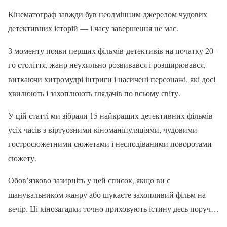
Кінематограф завжди був неодмінним джерелом чудових
детективних історій — і часу завершення не має.
З моменту появи перших фільмів-детективів на початку 20-
го століття, жанр неухильно розвивався і розширювався,
виткаючи хитромудрі інтриги і насичені персонажі, які досі
хвилюють і захоплюють глядачів по всьому світу.
У цій статті ми зібрали 15 найкращих детективних фільмів
усіх часів з віртуозними кіноманіпуляціями, чудовими
гостросюжетними сюжетами і несподіваними поворотами
сюжету.
Обов’язково зазирніть у цей список, якщо ви є
шанувальником жанру або шукаєте захопливий фільм на
вечір. Ці кінозагадки точно приховують істину десь поруч…