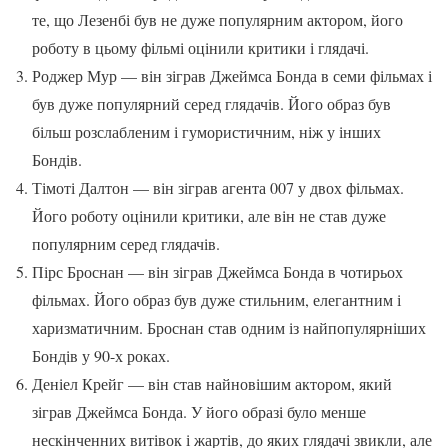
те, що Лезенбі був не дуже популярним актором, його
роботу в цьому фільмі оцінили критики і глядачі.
Роджер Мур — він зіграв Джеймса Бонда в семи фільмах і
був дуже популярний серед глядачів. Його образ був
більш розслабленим і гумористичним, ніж у інших
Бондів.
Тімоті Далтон — він зіграв агента 007 у двох фільмах.
Його роботу оцінили критики, але він не став дуже
популярним серед глядачів.
Пірс Броснан — він зіграв Джеймса Бонда в чотирьох
фільмах. Його образ був дуже стильним, елегантним і
харизматичним. Броснан став одним із найпопулярніших
Бондів у 90-х роках.
Деніел Крейг — він став найновішим актором, який
зіграв Джеймса Бонда. У його образі було менше
нескінченних витівок і жартів, до яких глядачі звикли, але