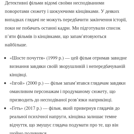
Детективні фільми відомі своїми несподіваними
поворотами сюжету і шокуючими кінцівками. У деяких
випадках глядачі не можуть передбачити закінчення історії,
поки не побачать останні кадри. Ми підготували список
п’яти фільмів із кінцівками, що запам’ятовуються
найбільше.
«Шосте почуття» (1999 р.) — цей фільм отримав завидне
визнання завдяки своїй зворушливій і непередбачуваній
кінцівці.
«Ізгой» (2000 р.) — фільм запам’ятався глядачам завдяки
оманливим персонажам і продуманому сюжету, що
призводить до несподіваної розв’язки наприкінці.
«Геть» (2017 р.) — фільм, який привернув глядачів до
реальної психічної напруги, кінцівка залишає темне
відчуття, що змушує глядача подумати про те, що він
щойно подивився.