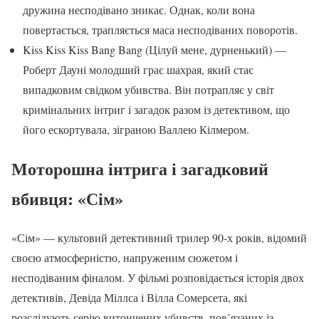
дружина несподівано зникає. Однак, коли вона
повертається, трапляється маса несподіваних поворотів.
Kiss Kiss Kiss Bang Bang (Цілуй мене, дурненький) —
Роберт Дауні молодший грає шахрая, який стає
випадковим свідком убивства. Він потрапляє у світ
кримінальних інтриг і загадок разом із детективом, що
його ескортувала, зіграною Валлею Кілмером.
Моторошна інтрига і загадковий
вбивця: «Сім»
«Сім» — культовий детективний трилер 90-х років, відомий
своєю атмосферністю, напруженим сюжетом і
несподіваним фіналом. У фільмі розповідається історія двох
детективів, Девіда Міллса і Вілла Сомерсета, які
розслідують серію витончених убивств, пов’язаних із