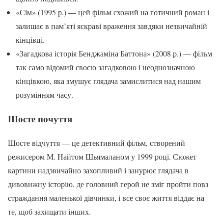
«Сім» (1995 р.) — цей фільм схожий на готичний роман і
залишає в пам’яті яскраві враження завдяки незвичайній
кінцівці.
«Загадкова історія Бенджаміна Баттона» (2008 р.) — фільм
так само відомий своєю загадковою і неоднозначною
кінцівкою, яка змушує глядача замислитися над нашим
розумінням часу.
Шосте почуття
Шосте відчуття — це детективний фільм, створений
режисером М. Найтом Шьямаланом у 1999 році. Сюжет
картини надзвичайно захопливий і занурює глядача в
дивовижну історію, де головний герой не зміг пройти повз
страждання маленької дівчинки, і все своє життя віддає на
те, щоб захищати інших.