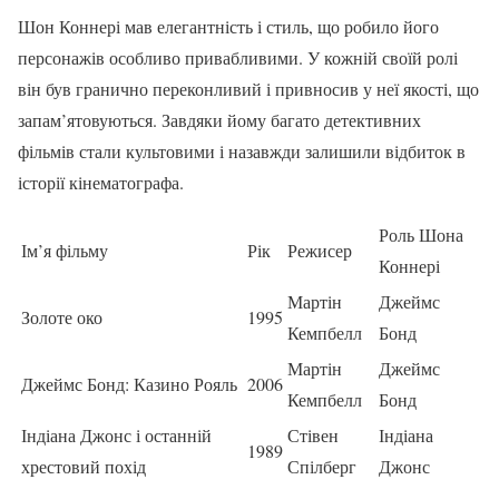
Шон Коннері мав елегантність і стиль, що робило його
персонажів особливо привабливими. У кожній своїй ролі
він був гранично переконливий і привносив у неї якості, що
запам’ятовуються. Завдяки йому багато детективних
фільмів стали культовими і назавжди залишили відбиток в
історії кінематографа.
Роль Шона
Ім’я фільму
Рік
Режисер
Коннері
Мартін
Джеймс
Золоте око
1995
Кемпбелл
Бонд
Мартін
Джеймс
Джеймс Бонд: Казино Рояль
2006
Кемпбелл
Бонд
Індіана Джонс і останній
Стівен
Індіана
1989
хрестовий похід
Спілберг
Джонс