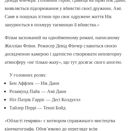
виявляється підозрюваним у вбивстві своєї дружини, Амі.
Саме в пошуках істини про своє одружене життя Нік
занурюється в похмуру таємницю її вбивства.»
Фільм заснований на однойменному романі, написаному
Жилліан Флінн. Режисер Девід Фінчер славиться своєю
досвідченою камерою і здатністю створювати неповторну
атмосферу «не тільки-жаху», що тут досягає свого апогею.
У головних ролях:
Бен Аффлек — Нік Данн
Розамунд Пайк — Амі Данн
Ніл Патрік Гарріс — Десі Колдуелл
Тайлер Перрі — Тенні Бойд
«Області темряви» є витвором справжнього мистецтва
кінематографа. Обов’язково до перегляду всім