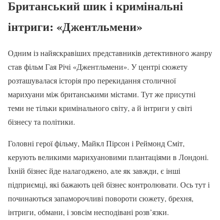
Британський шик і кримінальні
інтриги: «Джентльмени»
Одним із найяскравіших представників детективного жанру
став фільм Гая Річі «Джентльмени». У центрі сюжету
розташувалася історія про перекидання столичної
марихуани між британськими містами. Тут же присутні
теми не тільки кримінального світу, а й інтриги у світі
бізнесу та політики.
Головні герої фільму, Майкл Пірсон і Реймонд Сміт,
керують великими марихуановими плантаціями в Лондоні.
Їхній бізнес йде налагоджено, але як завжди, є інші
підприємці, які бажають цей бізнес контролювати. Ось тут і
починаються запаморочливі повороти сюжету, брехня,
інтриги, обмани, і зовсім несподівані розв’язки.