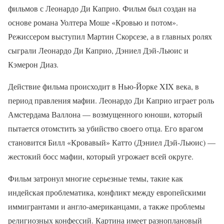
фильмов с Леонардо Ди Каприо. Фильм был создан на
основе романа Уолтера Моше «Кровью и потом».
Режиссером выступил Мартин Скорсезе, а в главных ролях
сыграли Леонардо Ди Каприо, Дэниел Дэй-Льюис и
Кэмерон Диаз.
Действие фильма происходит в Нью-Йорке XIX века, в
период правления мафии. Леонардо Ди Каприо играет роль
Амстердама Валлона — возмущенного юноши, который
пытается отомстить за убийство своего отца. Его врагом
становится Билл «Кровавый» Катто (Дэниел Дэй-Льюис) —
жестокий босс мафии, который угрожает всей округе.
Фильм затронул многие серьезные темы, такие как
индейская проблематика, конфликт между европейскими
иммигрантами и англо-американцами, а также проблемы
религиозных конфессий. Картина имеет разноплановый