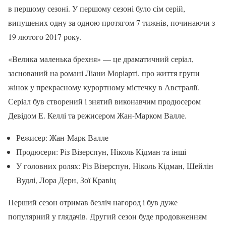
в першому сезоні. У першому сезоні було сім серій,
випущених одну за одною протягом 7 тижнів, починаючи з
19 лютого 2017 року.
«Велика маленька брехня» — це драматичний серіал,
заснований на романі Ліани Моріарті, про життя групи
жінок у прекрасному курортному містечку в Австралії.
Серіал був створений і знятий виконавчим продюсером
Девідом Е. Келлі та режисером Жан-Марком Валле.
Режисер: Жан-Марк Валле
Продюсери: Різ Візерспун, Ніколь Кідман та інші
У головних ролях: Різ Візерспун, Ніколь Кідман, Шейлін
Вудлі, Лора Дерн, Зої Кравіц
Перший сезон отримав безліч нагород і був дуже
популярний у глядачів. Другий сезон буде продовженням