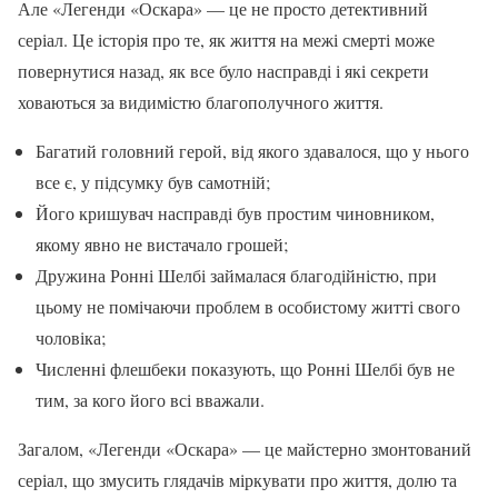
Але «Легенди «Оскара» — це не просто детективний
серіал. Це історія про те, як життя на межі смерті може
повернутися назад, як все було насправді і які секрети
ховаються за видимістю благополучного життя.
Багатий головний герой, від якого здавалося, що у нього
все є, у підсумку був самотній;
Його кришувач насправді був простим чиновником,
якому явно не вистачало грошей;
Дружина Ронні Шелбі займалася благодійністю, при
цьому не помічаючи проблем в особистому житті свого
чоловіка;
Численні флешбеки показують, що Ронні Шелбі був не
тим, за кого його всі вважали.
Загалом, «Легенди «Оскара» — це майстерно змонтований
серіал, що змусить глядачів міркувати про життя, долю та