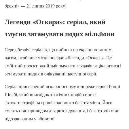
брехні» — 21 липня 2019 року!
Легенди «Оскара»: серіал, який
змусив затамувати подих мільйони
Серед безлічі серіалів, що вийшли на екрани останнім
часом, особливе місце посідає «Легенди «Оскара». Це
амбітний проєкт, який зміг змусити глядачів зацікавитися і
затамувати подих в очікуванні наступної серії.
Серіал присвячений оскароносному кінорежисерові Ронні
Шелбі, який внаслідок трагічних подій гине в
автокатастрофі на гроші головного багатія міста. Його
смерть стає приводом для розслідування, і багато хто стає
підозрюваним у вбивстві.