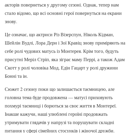
акторів повернеться у другому сезоні. Однак, тепер нам
стало відомо, що всі основні герої повернуться на екрани
знову.
Це означає, що актриси Різ Візерспун, Ніколь Кідман,
Шейлін Вудлі, Лора Дерн і Зої Кравіц знову приміряють на
себе ролі чудових матусь із Монтерея. Крім того, будуть
присутні Меріл Стріп, яка зіграє маму Перрі, а також Адам
Скотт у ролі чоловіка Мод, Едін Гацарт у ролі дружини
Бонні та ін.
Сюжет 2 сезону поки що залишається таємницею, але
головна тема буде продовжена — матусі приховують
похмурі таємниці і борються за своє життя в Монтереї.
Інакше кажучи, наші улюблені героїні продовжать
утримувати глядачів у напрузі та порушувати складні
питання у сфері сімейних стосунків і жіночої дружби.