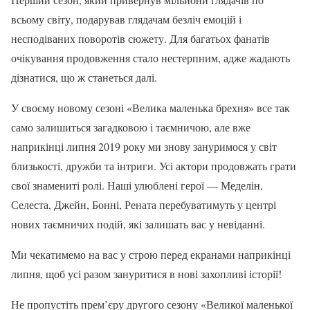
всьому світу, подарував глядачам безліч емоцій і
несподіваних поворотів сюжету. Для багатьох фанатів
очікування продовження стало нестерпним, адже жадають
дізнатися, що ж станеться далі.
У своєму новому сезоні «Велика маленька брехня» все так
само залишиться загадковою і таємничою, але вже
наприкінці липня 2019 року ми знову зануримося у світ
близькості, дружби та інтриги. Усі актори продовжать грати
свої знамениті ролі. Наші улюблені герої — Меделін,
Селеста, Джейн, Бонні, Рената перебуватимуть у центрі
нових таємничих подій, які залишать вас у невіданні.
Ми чекатимемо на вас у строю перед екранами наприкінці
липня, щоб усі разом зануритися в нові захопливі історії!
Не пропустіть прем’єру другого сезону «Великої маленької