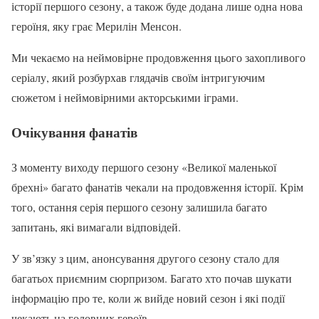
історії першого сезону, а також буде додана лише одна нова
героїня, яку грає Мерилін Менсон.
Ми чекаємо на неймовірне продовження цього захопливого
серіалу, який розбурхав глядачів своїм інтригуючим
сюжетом і неймовірними акторськими іграми.
Очікування фанатів
З моменту виходу першого сезону «Великої маленької
брехні» багато фанатів чекали на продовження історії. Крім
того, остання серія першого сезону залишила багато
запитань, які вимагали відповідей.
У зв’язку з цим, анонсування другого сезону стало для
багатьох приємним сюрпризом. Багато хто почав шукати
інформацію про те, коли ж вийде новий сезон і які події
чекають на головних героїв.