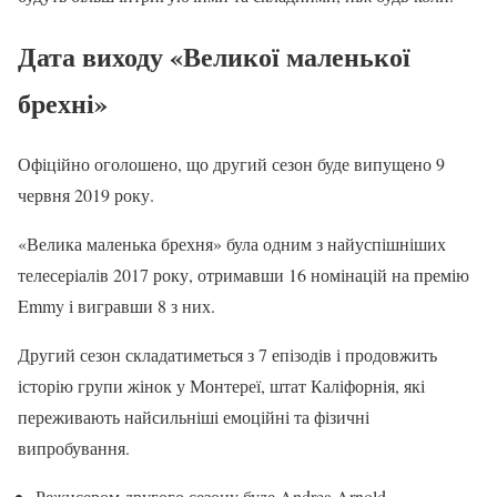
Дата виходу «Великої маленької
брехні»
Офіційно оголошено, що другий сезон буде випущено 9
червня 2019 року.
«Велика маленька брехня» була одним з найуспішніших
телесеріалів 2017 року, отримавши 16 номінацій на премію
Emmy і вигравши 8 з них.
Другий сезон складатиметься з 7 епізодів і продовжить
історію групи жінок у Монтереї, штат Каліфорнія, які
переживають найсильніші емоційні та фізичні
випробування.
Режисером другого сезону буде Andrea Arnold.