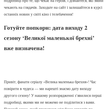
подробиці про те, що чекає на героїв, і дізнайтеся, які зміни
чекають на глядачів. Заходьте на сайт і залишайтеся в курсі
останніх новин у світі кіно і телебачення!
Готуйте попкорн: дата виходу 2
сезону ‘Великої маленької брехні’
вже визначена!
Привіт, фанати серіалу «Велика маленька брехня»! Час
повірити в чудеса — ми нарешті знаємо дату виходу
другого сезону! У нашому розпорядженні з’явилися перші
подробиці, якими ми не можемо не поділитися з вами.
Перший сезон, який привернув мільйони глядачів по