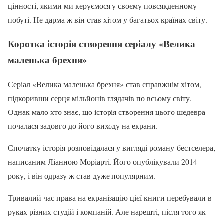
цінності, якими ми керуємося у своєму повсякденному
побуті. Не дарма ж він став хітом у багатьох країнах світу.
Коротка історія створення серіалу «Велика
маленька брехня»
Серіал «Велика маленька брехня» став справжнім хітом,
підкоривши серця мільйонів глядачів по всьому світу.
Однак мало хто знає, що історія створення цього шедевра
почалася задовго до його виходу на екрани.
Спочатку історія розповідалася у вигляді роману-бестселера,
написаним Ліанною Моріарті. Його опублікували 2014
року, і він одразу ж став дуже популярним.
Тривалий час права на екранізацію цієї книги перебували в
руках різних студій і компаній. Але нарешті, після того як