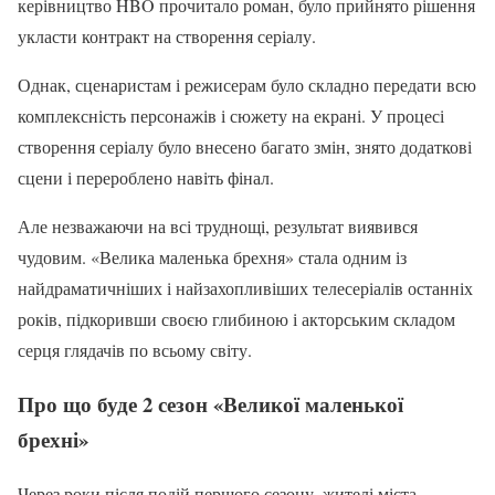
керівництво HBO прочитало роман, було прийнято рішення
укласти контракт на створення серіалу.
Однак, сценаристам і режисерам було складно передати всю
комплексність персонажів і сюжету на екрані. У процесі
створення серіалу було внесено багато змін, знято додаткові
сцени і перероблено навіть фінал.
Але незважаючи на всі труднощі, результат виявився
чудовим. «Велика маленька брехня» стала одним із
найдраматичніших і найзахопливіших телесеріалів останніх
років, підкоривши своєю глибиною і акторським складом
серця глядачів по всьому світу.
Про що буде 2 сезон «Великої маленької
брехні»
Через роки після подій першого сезону, жителі міста