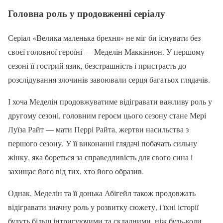
Головна роль у продовженні серіалу
Серіал «Велика маленька брехня» не міг би існувати без
своєї головної героїні — Меделін Маккіннон. У першому
сезоні її гострий язик, безстрашність і пристрасть до
розслідування злочинів завоювали серця багатьох глядачів.
І хоча Меделін продовжуватиме відігравати важливу роль у
другому сезоні, головним героєм цього сезону стане Мері
Луїза Райт — мати Перрі Райта, жертви насильства з
першого сезону. У її виконанні глядачі побачать сильну
жінку, яка бореться за справедливість для свого сина і
захищає його від тих, хто його образив.
Однак, Меделін та її донька Абігейл також продовжать
відігравати значну роль у розвитку сюжету, і їхні історії
будуть більш інтригуючими та складними, ніж будь-коли.