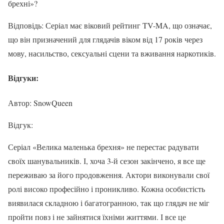
брехні»?
Відповідь: Серіал має віковий рейтинг TV-MA, що означає,
що він призначений для глядачів віком від 17 років через
мову, насильство, сексуальні сцени та вживання наркотиків.
Відгуки:
Автор: SnowQueen
Відгук:
Серіал «Велика маленька брехня» не перестає радувати
своїх шанувальників. І, хоча 3-й сезон закінчено, я все ще
переживаю за його продовження. Актори виконували свої
ролі високо професійно і проникливо. Кожна особистість
виявилася складною і багатогранною, так що глядач не міг
пройти повз і не зайнятися їхніми життями. І все це