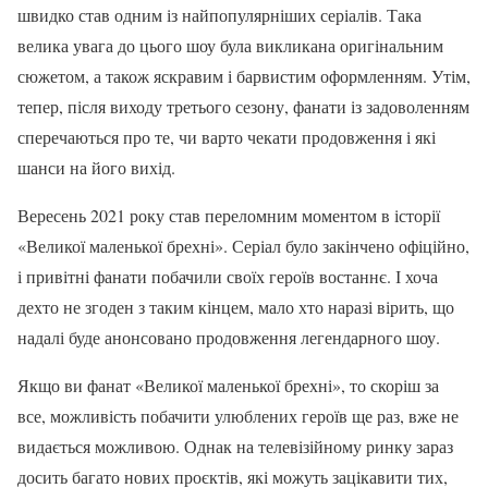
швидко став одним із найпопулярніших серіалів. Така
велика увага до цього шоу була викликана оригінальним
сюжетом, а також яскравим і барвистим оформленням. Утім,
тепер, після виходу третього сезону, фанати із задоволенням
сперечаються про те, чи варто чекати продовження і які
шанси на його вихід.
Вересень 2021 року став переломним моментом в історії
«Великої маленької брехні». Серіал було закінчено офіційно,
і привітні фанати побачили своїх героїв востаннє. І хоча
дехто не згоден з таким кінцем, мало хто наразі вірить, що
надалі буде анонсовано продовження легендарного шоу.
Якщо ви фанат «Великої маленької брехні», то скоріш за
все, можливість побачити улюблених героїв ще раз, вже не
видається можливою. Однак на телевізійному ринку зараз
досить багато нових проєктів, які можуть зацікавити тих,