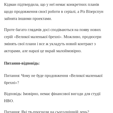
Кідман підтвердила, що у неї немає конкретних планів
щодо продовження своєї роботи в серіалі, а Різ Візерспун
зайнята іншими проектами.
Проте багато глядачів досі сподіваються на появу нових
серій «Великої маленької брехні». Можливо, продюсери
змінять свої плани і все ж укладуть новий контракт з
акторами, але наразі це вкрай малоймовірно.
Питання-відповідь:
Питання: Чому не буде продовження «Великої маленької
брехні»?
Відповідь: Імовірно, немає фінансової вигоди для студії
HBO.
Питання: Які тв-прогнози на сьогоднішній день?