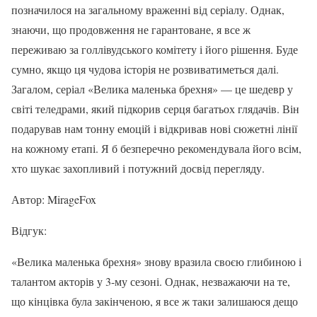
позначилося на загальному враженні від серіалу. Однак,
знаючи, що продовження не гарантоване, я все ж
переживаю за голлівудського комітету і його рішення. Буде
сумно, якщо ця чудова історія не розвиватиметься далі.
Загалом, серіал «Велика маленька брехня» — це шедевр у
світі теледрами, який підкорив серця багатьох глядачів. Він
подарував нам тонну емоцій і відкривав нові сюжетні лінії
на кожному етапі. Я б безперечно рекомендувала його всім,
хто шукає захопливий і потужний досвід перегляду.
Автор: MirageFox
Відгук:
«Велика маленька брехня» знову вразила своєю глибиною і
талантом акторів у 3-му сезоні. Однак, незважаючи на те,
що кінцівка була закінченою, я все ж таки залишаюся дещо