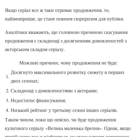
Якщо серіал все ж таки отримає продовження, то,
найімовірніше, це стане повним сюрпризом для публіки.
Аналітики вважають, що головною причиною скасування
продовження є складнощі з досягненням домовленостей з
акторським складом серіалу.
Можливі причини, чому продовження не буде:
Досягнуто максимального розвитку сюжету в перших
1.
двох сезонах;
2.
Складнощі з домовленостями з акторами;
3.
Недостатнє фінансування;
4.
Низький рейтинг у третьому сезоні інших серіалів.
Таким чином, поки що неясно, чи буде продовження
культового серіалу «Велика маленька брехня». Однак, якщо
третій сезон все ж відбудеться, це стане гарним сюрпризом