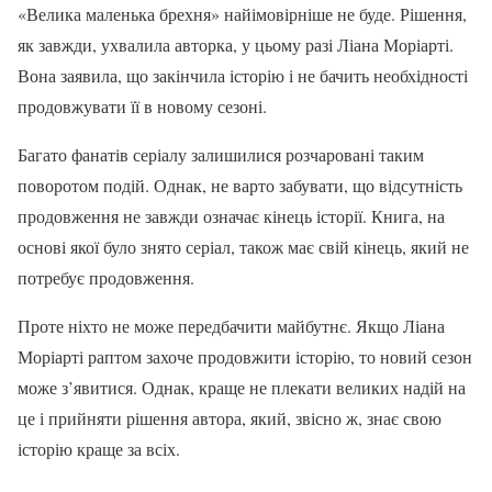
«Велика маленька брехня» найімовірніше не буде. Рішення,
як завжди, ухвалила авторка, у цьому разі Ліана Моріарті.
Вона заявила, що закінчила історію і не бачить необхідності
продовжувати її в новому сезоні.
Багато фанатів серіалу залишилися розчаровані таким
поворотом подій. Однак, не варто забувати, що відсутність
продовження не завжди означає кінець історії. Книга, на
основі якої було знято серіал, також має свій кінець, який не
потребує продовження.
Проте ніхто не може передбачити майбутнє. Якщо Ліана
Моріарті раптом захоче продовжити історію, то новий сезон
може з’явитися. Однак, краще не плекати великих надій на
це і прийняти рішення автора, який, звісно ж, знає свою
історію краще за всіх.