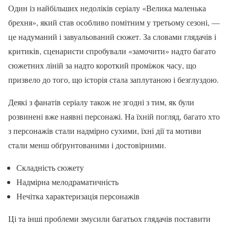
Один із найбільших недоліків серіалу «Велика маленька
брехня», який став особливо помітним у третьому сезоні, —
це надуманий і завуальований сюжет. За словами глядачів і
критиків, сценаристи спробували «замочити» надто багато
сюжетних ліній за надто короткий проміжок часу, що
призвело до того, що історія стала заплутаною і безглуздою.
Деякі з фанатів серіалу також не згодні з тим, як були
розвинені вже наявні персонажі. На їхній погляд, багато хто
з персонажів стали надмірно сухими, їхні дії та мотиви
стали менш обґрунтованими і достовірними.
Складність сюжету
Надмірна мелодраматичність
Нечітка характеризація персонажів
Ці та інші проблеми змусили багатьох глядачів поставити