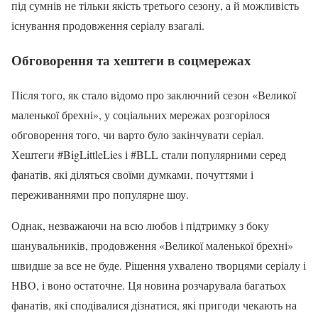
під сумнів не тільки якість третього сезону, а й можливість
існування продовження серіалу взагалі.
Обговорення та хештеги в соцмережах
Після того, як стало відомо про заключний сезон «Великої
маленької брехні», у соціальних мережах розгорілося
обговорення того, чи варто було закінчувати серіал.
Хештеги #BigLittleLies і #BLL стали популярними серед
фанатів, які діляться своїми думками, почуттями і
переживаннями про популярне шоу.
Однак, незважаючи на всю любов і підтримку з боку
шанувальників, продовження «Великої маленької брехні»
швидше за все не буде. Рішення ухвалено творцями серіалу і
HBO, і воно остаточне. Ця новина розчарувала багатьох
фанатів, які сподівалися дізнатися, які пригоди чекають на