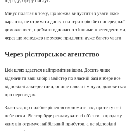
під’їзду, сферу послуг.
Мінус полягає в тому, що можна випустити з уваги якісь
варіанти, не отримати доступ на територію без попередньої
домовленості, приїхати одночасно з іншими претендентами,
через що менеджер не зможе приділяти дуже багато уваги.
Через рієлторськоє агентство
Цей шлях здається найпримітивнішим. Досить лише
відзначити ваш вибір і майстер по власній базі вибере все
відповідні альтернативи, опише плюси і мінуси, домовиться
про переглядах.
Здається, що подібне рішення економить час, проте тут є і
небезпеки. Ріелтор буде рекламувати ті об’єкти, з продажу
яких він отримує найбільший прибуток, а не відповідні