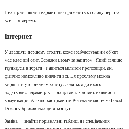
Нехитрий і явний варіант, що приходить в голову перш за
все — в мережі.
Інтернет
У двадцять першому столітті кожен забудовуваний об’єкт
має власний сайт. Завдяки цьому за запитом «Який селище
таунхаусів вибрати» з’явиться мільйон пропозицій, які
фізично неможливо вивчити всі. Ця проблему можна
вирішити уточненням запиту, додатком до нього
додаткових параметрів — напрямки, відстані, наявності
комунікацій. А якщо вас цiкавить Котеджне містечко Forest
Dream у Брюховичах дивiться тут.
Заміна — знайти порівняльні таблиці на спеціальних
порталах і підбирати по ним. Але потрібно враховувати, що