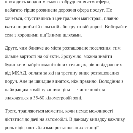
проходить кордон міського забруднення атмосфери,
набагато гірше розвинена дорожня сфера послуг. Не
хочеться, спустившись з центральної магістралі, плавно
їхати по розбитій сільській або грунтовій дорозі. Вибирайте
села з хорошими під’їзними шляхами.
Друге, чим ближче до міста розташоване поселення, тим
більше вартості на об’єкти. Зрозуміло, можна знайти
будинки в найрізноманітніших селищах, рівновіддалених
від МКАД, оплата за які на третину вище розташованих
поруч. Але це швидше виняток, ніж правило. Володіння з
найкращим комбінуванням ціна — чисте повітря
знаходяться в 35-60 кілометровій зоні.
Третє, трапляються моменти, коли немає можливості
дістатися до дачі на автомобілі. В даному випадку важливу
роль відіграють близько розташованих станції