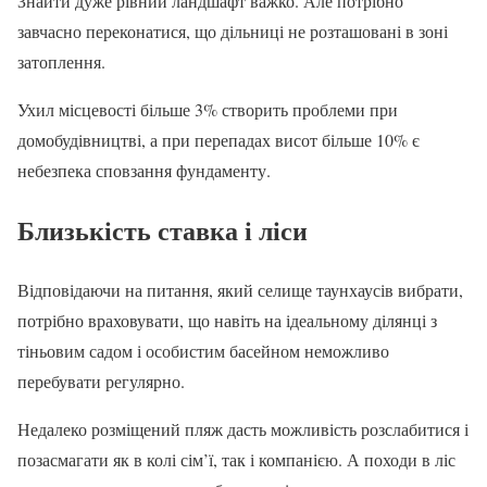
Знайти дуже рівний ландшафт важко. Але потрібно
завчасно переконатися, що дільниці не розташовані в зоні
затоплення.
Ухил місцевості більше 3% створить проблеми при
домобудівництві, а при перепадах висот більше 10% є
небезпека сповзання фундаменту.
Близькість ставка і ліси
Відповідаючи на питання, який селище таунхаусів вибрати,
потрібно враховувати, що навіть на ідеальному ділянці з
тіньовим садом і особистим басейном неможливо
перебувати регулярно.
Недалеко розміщений пляж дасть можливість розслабитися і
позасмагати як в колі сім’ї, так і компанією. А походи в ліс