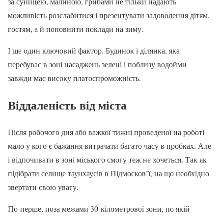
за суницею, малиною, грибами не тільки надають
можливість розслабитися і презентувати задоволення дітям,
гостям, а й поповнити поклади на зиму.
І ще один ключовий фактор. Будинок і ділянка, яка
перебуває в зоні насаджень зелені і поблизу водойми
завжди має високу платоспроможність.
Віддаленість від міста
Після робочого дня або важкої тижні проведеної на роботі
мало у кого є бажання витрачати багато часу в пробках. Але
і відпочивати в зоні міського смогу теж не хочеться. Так як
підібрати селище таунхаусів в Підмосков’ї, на що необхідно
звертати свою увагу.
По-перше, поза межами 30-кілометрової зони, по якій