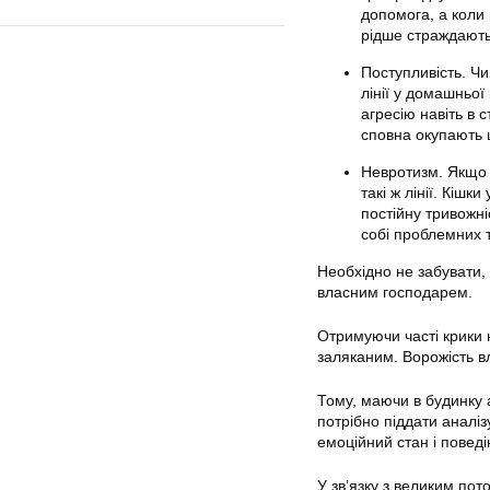
допомога, а коли 
рідше страждають 
Поступливість. Ч
лінії у домашньої
агресію навіть в 
сповна окупають 
Невротизм. Якщо 
такі ж лінії. Кішк
постійну тривожн
собі проблемних т
Необхідно не забувати,
власним господарем.
Отримуючи часті крики 
заляканим. Ворожість вл
Тому, маючи в будинку 
потрібно піддати аналіз
емоційний стан і повед
У зв’язку з великим пот