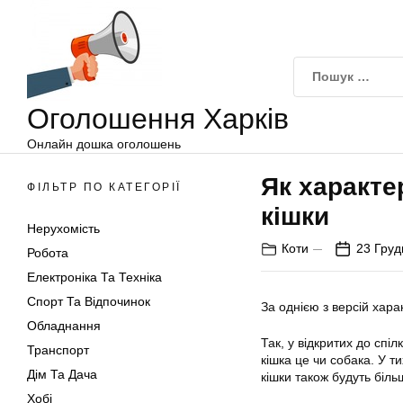
Оголошення
Перейти
Харків
до
вмісту
Оголошення Харків
Онлайн дошка оголошень
Як характе
ФІЛЬТР ПО КАТЕГОРІЇ
кішки
Нерухомість
Коти
23 Груд
Робота
Електроніка Та Техніка
Спорт Та Відпочинок
За однією з версій хар
Обладнання
Так, у відкритих до спі
Транспорт
кішка це чи собака. У ти
Дім Та Дача
кішки також будуть біл
Хобі