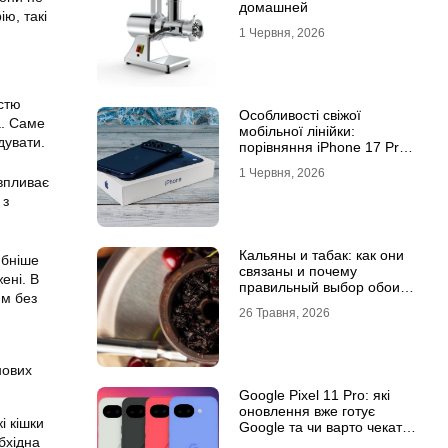
домашней
ю, такі
1 Червня, 2026
стю
Особливості свіжої
а. Саме
мобільної лінійки:
дувати.
порівняння iPhone 17 Pro
та базової версії Айфон 17
1 Червня, 2026
впливає
 з
Кальяны и табак: как они
юбніше
связаны и почему
ені. В
правильный выбор обоих
ям без
решает всё
26 Травня, 2026
нових
Google Pixel 11 Pro: які
оновлення вже готує
і кішки
Google та чи варто чекати
бхідна
новинку?