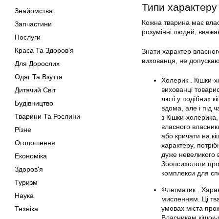
Типи характеру
Знайомства
Кожна тварина має влас
Запчастини
розумінні людей, вважаю
Послуги
Краса Та Здоров'я
Знати характер власног
вихованця, не допускаю
Для Дорослих
Одяг Та Взуття
Холерик . Кішки-х
вихованці товари
Дитячий Світ
люті у подібних к
Будівництво
вдома, але і під 
Тварини Та Рослини
з Кішки-холерика,
власного власника
Різне
або кричати на к
Оголошення
характеру, потріб
дуже невеликого в
Економіка
Зоопсихологи про
Здоров'я
комплекси для сп
Туризм
Флегматик . Харак
Наука
мисленням. Ці тва
умовах міста про
Техніка
Власникам кішок-