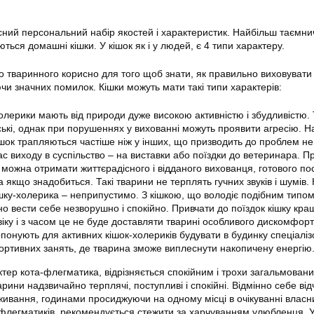
ний персональний набір якостей і характеристик. Найбільш таємни
ться домашні кішки. У кішок як і у людей, є 4 типи характеру.
о тваринного корисно для того щоб знати, як правильно виховувати
чи значних помилок. Кішки можуть мати такі типи характерів:
олерики мають від природи дуже високою активністю і збудливістю. 
ські, однак при порушеннях у вихованні можуть проявити агресію. 
ішок трапляються частіше ніж у інших, що призводить до проблем не
час виходу в суспільство – на виставки або поїздки до ветеринара. П
 можна отримати життєрадісного і відданого вихованця, готового по
 якщо знадобиться. Такі тварини не терплять гучних звуків і шумів.
ішку-холерика – неприпустимо. З кішкою, що володіє подібним типо
но вести себе незворушно і спокійно. Привчати до поїздок кішку кращ
іку і з часом це не буде доставляти тварині особливого дискомфорт
понують для активних кішок-холериків будувати в будинку спеціаліз
ортивних занять, де тварина зможе виплеснути накопичену енергію
тер кота-флегматика, відрізняється спокійним і трохи загальмован
рини надзвичайно терплячі, поступливі і спокійні. Відмінно себе ві
живання, годинами просиджуючи на одному місці в очікуванні власн
флегматиків, рекомендується стежити за харчуванням улюбленця. У 