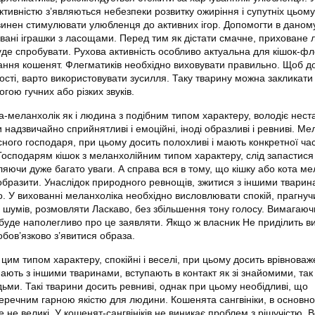
тивністю з’являються небезпеки розвитку ожиріння і супутніх цьом
инен стимулювати улюбленця до активних ігор. Допомогти в даном
вані іграшки з ласощами. Перед тим як дістати смачне, приховане 
уде спробувати. Рухова активність особливо актуальна для кішок-фл
ання кошенят. Флегматиків необхідно виховувати правильно. Щоб д
ості, варто використовувати зусилля. Таку тварину можна закликати
гою гучних або різких звуків.
а-меланхолік як і людина з подібним типом характеру, володіє нес
 надзвичайно сприйнятливі і емоційні, іноді образливі і ревниві. Ме
сного господаря, при цьому досить полохливі і мають конкретної ча
 Господарям кішок з меланхолійним типом характеру, слід запастися
яючи дуже багато уваги. А справа вся в тому, що кішку або кота ме
образити. Унаслідок природного ревнощів, зжитися з іншими твари
о. У вихованні меланхоліка необхідно висловлювати спокій, прагнуч
 шумів, розмовляти Ласкаво, без збільшення тону голосу. Вимагаюч
 буде наполегливо про це заявляти. Якщо ж власник Не приділить в
обов’язково з’явитися образа.
 з цим типом характеру, спокійні і веселі, при цьому досить врівноваж
ють з іншими тваринами, вступають в контакт як зі знайомими, так 
ми. Такі тварини досить ревниві, однак при цьому необідливі, що
еречним гарною якістю для людини. Кошенята сангвініки, в основно
ле не великі. У кошенят-сангвініків не виникає проблем з рішучістю. 