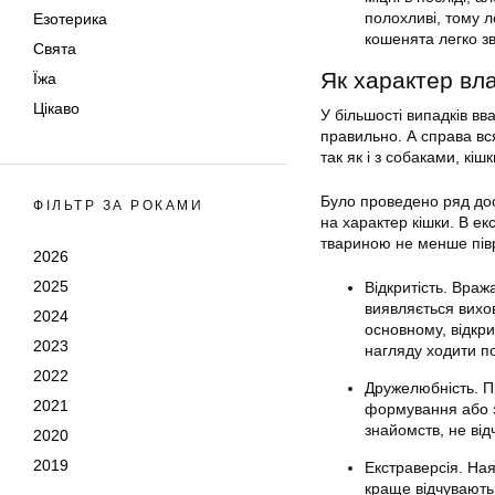
полохливі, тому л
Езотерика
кошенята легко зв
Свята
Як характер вл
Їжа
Цікаво
У більшості випадків в
правильно. А справа вс
так як і з собаками, кі
Було проведено ряд дос
ФІЛЬТР ЗА РОКАМИ
на характер кішки. В ек
твариною не менше півр
2026
2025
Відкритість. Вра
виявляється вихов
2024
основному, відкр
2023
нагляду ходити п
2022
Дружелюбність. П
2021
формування або з
знайомств, не від
2020
2019
Екстраверсія. Ная
краще відчувають 