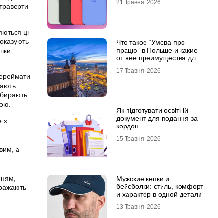
21 Травня, 2026
страверти
яються ці
показують
Что такое “Умова про
працю” в Польше и какие
ішки
от нее преимущества для
украинцев?
17 Травня, 2026
переймати
вають
ибирають
гою.
Як підготувати освітній
документ для подання за
е з
кордон
15 Травня, 2026
вим, а
еням,
Мужские кепки и
бейсболки: стиль, комфорт
ображають
и характер в одной детали
13 Травня, 2026