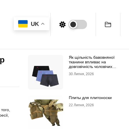
UK
Як щільність бавовняної
ер
тканини впливає на
довговічність чоловічих
трусів-боксерів
30 Липня, 2026
Плиты для плитоноски
22 Липня, 2026
 того,
есії,