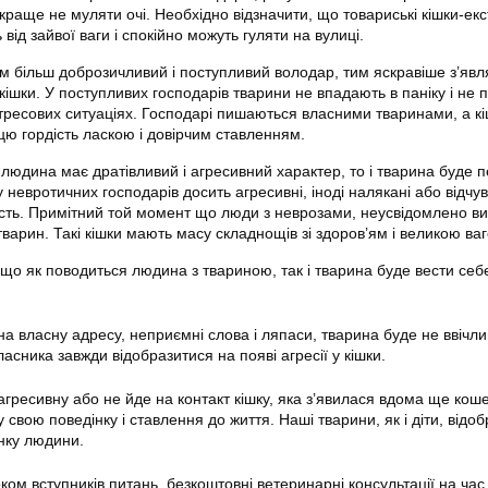
краще не муляти очі. Необхідно відзначити, що товариські кішки-ек
від зайвої ваги і спокійно можуть гуляти на вулиці.
им більш доброзичливий і поступливий володар, тим яскравіше з’явл
 кішки. У поступливих господарів тварини не впадають в паніку і не 
стресових ситуаціях. Господарі пишаються власними тваринами, а к
цю гордість ласкою і довірчим ставленням.
людина має дратівливий і агресивний характер, то і тварина буде 
и у невротичних господарів досить агресивні, іноді налякані або відчу
ість. Примітний той момент що люди з неврозами, неусвідомлено в
варин. Такі кішки мають масу складнощів зі здоров’ям і великою ва
 що як поводиться людина з твариною, так і тварина буде вести себ
на власну адресу, неприємні слова і ляпаси, тварина буде не ввічли
асника завжди відобразитися на появі агресії у кішки.
агресивну або не йде на контакт кішку, яка з’явилася вдома ще кош
у свою поведінку і ставлення до життя. Наші тварини, як і діти, від
інку людини.
оком вступників питань, безкоштовні ветеринарні консультації на час