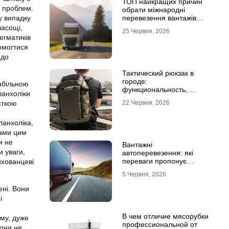
ТОП найкращих причин
у проблем.
обрати міжнародні
у випадку
перевезення вантажів
автомобілями
ласощі,
25 Червня, 2026
егматиків
омогтися
 до
Тактический рюкзак в
городе:
табільною
функциональность,
ланхоліки
которая не бросается в
сткою
22 Червня, 2026
глаза
ланхоліка,
нами цим
и не
Вантажні
и уваги,
автоперевезення: які
переваги пропонує
ихованцеві
співпраця з
5 Червня, 2026
професіоналами
ені. Вони
і
В чем отличие мясорубки
му, дуже
профессиональной от
Вони не