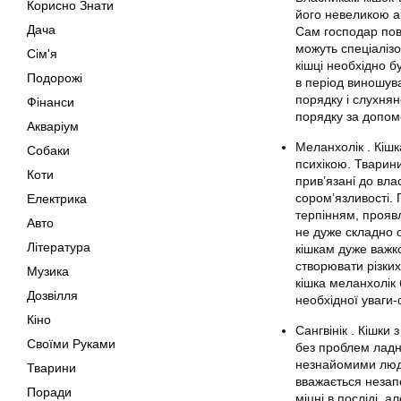
Корисно Знати
його невеликою ак
Дача
Сам господар пов
можуть спеціалізо
Сім'я
кішці необхідно б
Подорожі
в період виношув
порядку і слухнян
Фінанси
порядку за допомо
Акваріум
Меланхолік . Кішк
Собаки
психікою. Тварини
Коти
прив’язані до вла
сором’язливості.
Електрика
терпінням, проявл
Авто
не дуже складно 
Література
кішкам дуже важк
створювати різких
Музика
кішка меланхолік
Дозвілля
необхідної уваги-
Кіно
Сангвінік . Кішки
Своїми Руками
без проблем ладна
незнайомими людь
Тварини
вважається незап
Поради
міцні в посліді, а