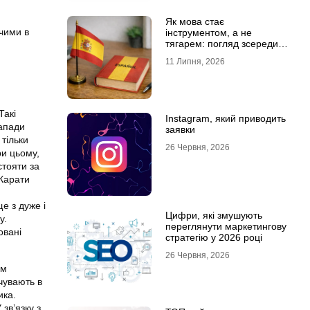
Як мова стає
чими в
інструментом, а не
тягарем: погляд зсередини
навчального процесу
11 Липня, 2026
Такі
Instagram, який приводить
Напади
заявки
 тільки
26 Червня, 2026
ри цьому,
стояти за
 Карати
м
е з дуже і
Цифри, які змушують
у.
переглянути маркетингову
овані
стратегію у 2026 році
.
26 Червня, 2026
им
дчувають в
ика.
зв’язку з