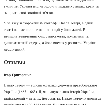
зусиллям Україна змогла здобути підтримку інших країн та
зміцнити свої зовнішні зв’язки.
У зв’язку зі скороченням біографії Павла Тетері, в даній
статті наведено лише основні події у його житті. Він
залишив величезний слід у військовій, політичній та
дипломатичній сферах, а його внесок у розвиток України
неоціненний.
Отзывы
Ігор Григоренко
Павло Тетеря — голова козацької держави правобережної
України (1663–1665). Я, як шанувальник історії України,
зацікавлений у деталях його життя. Павло Тетеря народився
приблизно у 1620-1622 роках. Він був військовим і