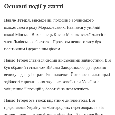
Основні події у житті
Павло Тетеря
, військовий, походив з волинського
шляхетського роду Моржковських. Навчався у унійній
школі Мінська. Вихованець Києво-Могилянської колегії та
член Львівського братства. Протягом певного часу був
політичним і державним діячем.
Павло Тетеря славився своїми військовими здібностями. Він
був обраний гетьманом Війська Запорозького, де проявив
велику відвагу і стратегічні навички. Його воєначальницькі
здібності сприяли розвитку військової сили України та
зміцненню її позицій у боротьбі за незалежність.
Павло Тетеря був також видатним дипломатом. Він
представляв Україну на міжнародних переговорах та вів
активну зовнішньополітичну діяльність. Благодаря його