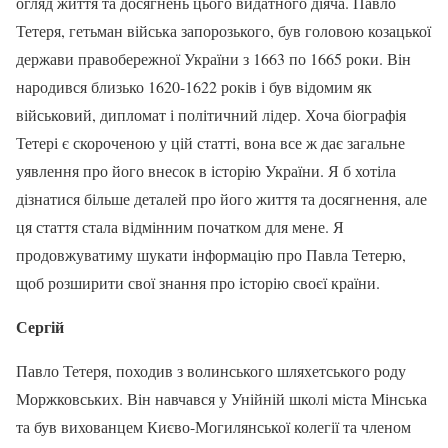
огляд життя та досягнень цього видатного діяча. Павло
Тетеря, гетьман війська запорозького, був головою козацької
держави правобережної України з 1663 по 1665 роки. Він
народився близько 1620-1622 років і був відомим як
військовий, дипломат і політичний лідер. Хоча біографія
Тетері є скороченою у цій статті, вона все ж дає загальне
уявлення про його внесок в історію України. Я б хотіла
дізнатися більше деталей про його життя та досягнення, але
ця стаття стала відмінним початком для мене. Я
продовжуватиму шукати інформацію про Павла Тетерю,
щоб розширити свої знання про історію своєї країни.
Сергій
Павло Тетеря, походив з волинського шляхетського роду
Моржковських. Він навчався у Унійній школі міста Мінська
та був вихованцем Києво-Могилянської колегії та членом