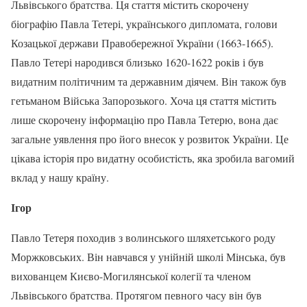
Львівського братства. Ця стаття містить скорочену
біографію Павла Тетері, українського дипломата, голови
Козацької держави Правобережної України (1663-1665).
Павло Тетері народився близько 1620-1622 років і був
видатним політичним та державним діячем. Він також був
гетьманом Війська Запорозького. Хоча ця стаття містить
лише скорочену інформацію про Павла Тетерю, вона дає
загальне уявлення про його внесок у розвиток України. Це
цікава історія про видатну особистість, яка зробила вагомий
вклад у нашу країну.
Ігор
Павло Тетеря походив з волинського шляхетського роду
Моржковських. Він навчався у унійній школі Мінська, був
вихованцем Києво-Могилянської колегії та членом
Львівського братства. Протягом певного часу він був