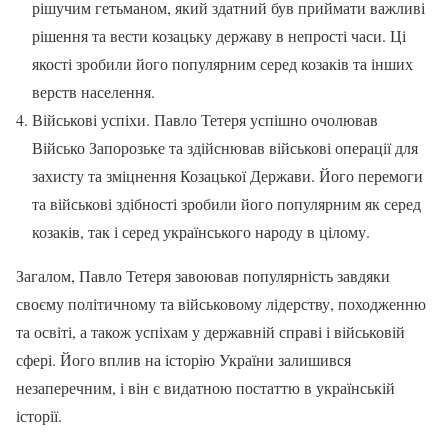
рішучим гетьманом, який здатний був приймати важливі
рішення та вести козацьку державу в непрості часи. Ці
якості зробили його популярним серед козаків та інших
верств населення.
Військові успіхи. Павло Тетеря успішно очолював
Військо Запорозьке та здійснював військові операції для
захисту та зміцнення Козацької Держави. Його перемоги
та військові здібності зробили його популярним як серед
козаків, так і серед українського народу в цілому.
Загалом, Павло Тетеря завоював популярність завдяки
своєму політичному та військовому лідерству, походженню
та освіті, а також успіхам у державній справі і військовій
сфері. Його вплив на історію України залишився
незаперечним, і він є видатною постаттю в українській
історії.