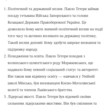
Політичний та державний вплив. Павло Тетеря займав
посаду гетьмана Війська Запорозького та голови
Козацької Держави Правобережної України. Це
дозволило йому мати значний політичний вплив на події
того часу та активно впливати на державну політику.
Такий вплив допоміг йому здобути широке визнання та
підтримку народу.
Походження та освіта. Павло Тетеря походив з
волинського шляхетського роду Моржковських, що
надавало йому певний соціальний статус та авторитет.
Він також мав відмінну освіту — навчався у Унійній
школі Мінська, був вихованцем Києво-Могилянської
колегії та членом Львівського братства.
Лідерські якості. Павло Тетеря був відомий своїми
сильними лідерськими якостями. Він був сміливим та