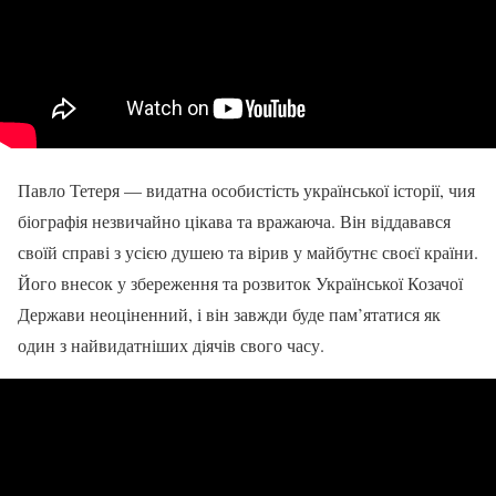
Павло Тетеря — видатна особистість української історії, чия
біографія незвичайно цікава та вражаюча. Він віддавався
своїй справі з усією душею та вірив у майбутнє своєї країни.
Його внесок у збереження та розвиток Української Козачої
Держави неоціненний, і він завжди буде пам’ятатися як
один з найвидатніших діячів свого часу.