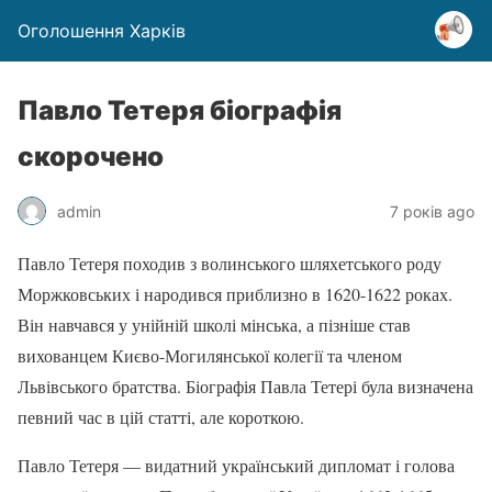
Оголошення Харків
Павло Тетеря біографія
скорочено
admin
7 років ago
Павло Тетеря походив з волинського шляхетського роду
Моржковських і народився приблизно в 1620-1622 роках.
Він навчався у унійній школі мінська, а пізніше став
вихованцем Києво-Могилянської колегії та членом
Львівського братства. Біографія Павла Тетері була визначена
певний час в цій статті, але короткою.
Павло Тетеря — видатний український дипломат і голова