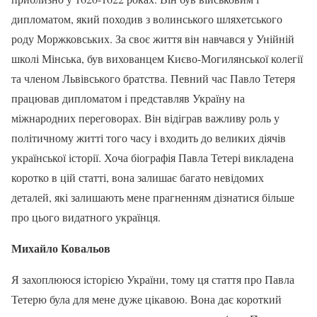
дипломатом, який походив з волинського шляхетського
роду Моржковських. За своє життя він навчався у Унійній
школі Мінська, був вихованцем Києво-Могилянської колегії
та членом Львівського братства. Певний час Павло Тетеря
працював дипломатом і представляв Україну на
міжнародних переговорах. Він відіграв важливу роль у
політичному житті того часу і входить до великих діячів
української історії. Хоча біографія Павла Тетері викладена
коротко в цій статті, вона залишає багато невідомих
деталей, які залишають мене прагненням дізнатися більше
про цього видатного українця.
Михайло Ковальов
Я захоплююся історією України, тому ця стаття про Павла
Тетерю була для мене дуже цікавою. Вона дає короткий