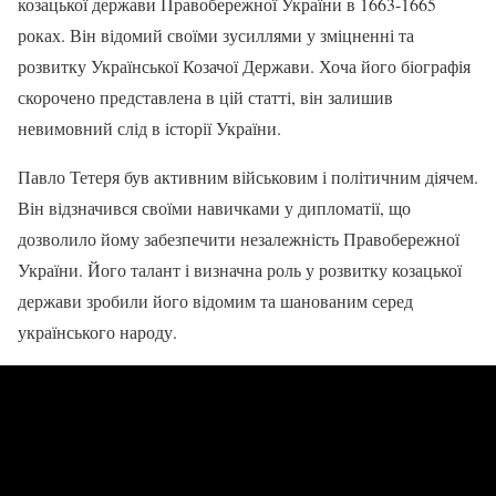
козацької держави Правобережної України в 1663-1665
роках. Він відомий своїми зусиллями у зміцненні та
розвитку Української Козачої Держави. Хоча його біографія
скорочено представлена в цій статті, він залишив
невимовний слід в історії України.
Павло Тетеря був активним військовим і політичним діячем.
Він відзначився своїми навичками у дипломатії, що
дозволило йому забезпечити незалежність Правобережної
України. Його талант і визначна роль у розвитку козацької
держави зробили його відомим та шанованим серед
українського народу.