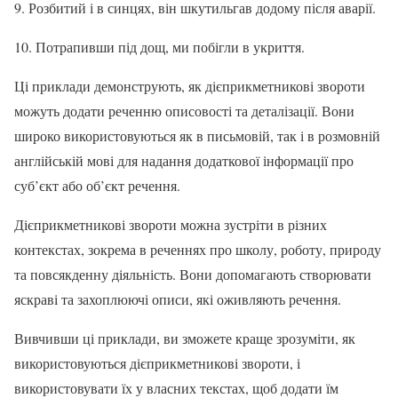
9. Розбитий і в синцях, він шкутильгав додому після аварії.
10. Потрапивши під дощ, ми побігли в укриття.
Ці приклади демонструють, як дієприкметникові звороти
можуть додати реченню описовості та деталізації. Вони
широко використовуються як в письмовій, так і в розмовній
англійській мові для надання додаткової інформації про
суб’єкт або об’єкт речення.
Дієприкметникові звороти можна зустріти в різних
контекстах, зокрема в реченнях про школу, роботу, природу
та повсякденну діяльність. Вони допомагають створювати
яскраві та захоплюючі описи, які оживляють речення.
Вивчивши ці приклади, ви зможете краще зрозуміти, як
використовуються дієприкметникові звороти, і
використовувати їх у власних текстах, щоб додати їм