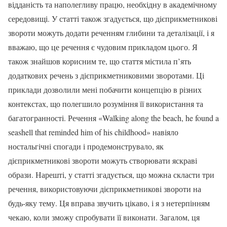
відданість та наполегливу працю, необхідну в академічному
середовищі. У статті також згадується, що дієприкметникові
звороти можуть додати реченням глибини та деталізації, і я
вважаю, що це речення є чудовим прикладом цього. Я
також знайшов корисним те, що стаття містила п’ять
додаткових речень з дієприкметниковими зворотами. Ці
приклади дозволили мені побачити концепцію в різних
контекстах, що полегшило розуміння її використання та
багатогранності. Речення «Walking along the beach, he found a
seashell that reminded him of his childhood» навіяло
ностальгічні спогади і продемонструвало, як
дієприкметникові звороти можуть створювати яскраві
образи. Нарешті, у статті згадується, що можна скласти три
речення, використовуючи дієприкметникові звороти на
будь-яку тему. Ця вправа звучить цікаво, і я з нетерпінням
чекаю, коли зможу спробувати її виконати. Загалом, ця