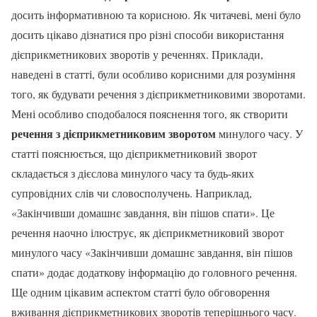
досить інформативною та корисною. Як читачеві, мені було
досить цікаво дізнатися про різні способи використання
дієприкметникових зворотів у реченнях. Приклади,
наведені в статті, були особливо корисними для розуміння
того, як будувати речення з дієприкметниковими зворотами.
Мені особливо сподобалося пояснення того, як створити
речення з дієприкметниковим зворотом
минулого часу. У
статті пояснюється, що дієприкметниковий зворот
складається з дієслова минулого часу та будь-яких
супровідних слів чи словосполучень. Наприклад,
«Закінчивши домашнє завдання, він пішов спати». Це
речення наочно ілюструє, як дієприкметниковий зворот
минулого часу «Закінчивши домашнє завдання, він пішов
спати» додає додаткову інформацію до головного речення.
Ще одним цікавим аспектом статті було обговорення
вживання дієприкметникових зворотів теперішнього часу.