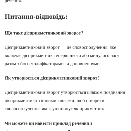
речення.
Питання-відповідь:
Що таке дієприкметниковий зворот?
Дієприкметниковий зворот — це словосполучення, яке
включає дієприкметник теперішнього або минулого часу
разом з його модифікаторами та доповненнями.
Як утворюється дієприкметниковий зворот?
Дієприкметниковий зворот утворюється шляхом поєднання
дієприкметника з іншими словами, щоб створити
словосполучення, яке функціонує як прикметник.
Чи можете ви навести приклад
речення з