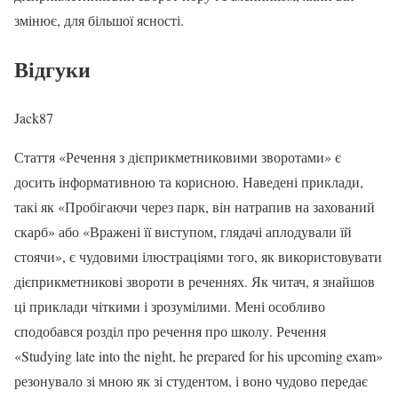
змінює, для більшої ясності.
Відгуки
Jack87
Стаття «Речення з дієприкметниковими зворотами» є
досить інформативною та корисною. Наведені приклади,
такі як «Пробігаючи через парк, він натрапив на захований
скарб» або «Вражені її виступом, глядачі аплодували їй
стоячи», є чудовими ілюстраціями того, як використовувати
дієприкметникові звороти в реченнях. Як читач, я знайшов
ці приклади чіткими і зрозумілими. Мені особливо
сподобався розділ про речення про школу. Речення
«Studying late into the night, he prepared for his upcoming exam»
резонувало зі мною як зі студентом, і воно чудово передає