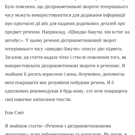
Було пояснено, що дієприкметникові звороти теперішнього
часу можуть використовуватися для додавання інформації
про одночасні дії або для надання додаткових деталей про
предмет речення. Наприклад, «Швидко біжучи, він встиг на
автобус». У цьому реченні дієприкметниковий зворот
теперішнього часу «швидко біжучи» описує дію підмета.
Загалом, ця стаття надала чітке і стисле пояснення того, як
використовувати дієприкметникові звороти в реченнях. Я
знайшов її досить корисною і вона, безумовно, допомогла
мені покращити моє розуміння побудови речень. Я б
однозначно рекомендував її будь-кому, хто хоче покращити
свої навички написання текстів.
Ітан Сміт
Я знайшов статтю «Речення з дієприкметниковими
зворотами» дуже інформативною та корисною. Як читач, я