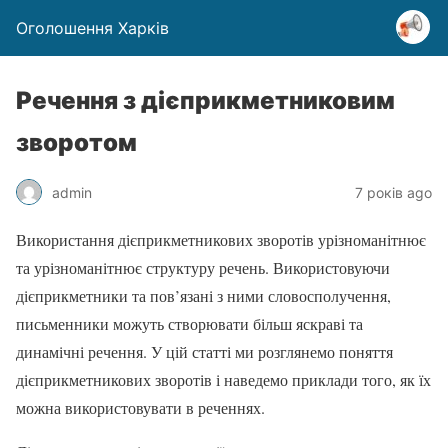
Оголошення Харків
Речення з дієприкметниковим
зворотом
admin
7 років ago
Використання дієприкметникових зворотів урізноманітнює
та урізноманітнює структуру речень. Використовуючи
дієприкметники та пов’язані з ними словосполучення,
письменники можуть створювати більш яскраві та
динамічні речення. У цій статті ми розглянемо поняття
дієприкметникових зворотів і наведемо приклади того, як їх
можна використовувати в реченнях.