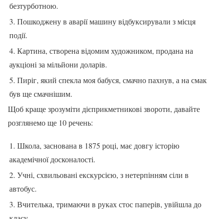
безтурботною.
3. Пошкоджену в аварії машину відбуксирували з місця
події.
4. Картина, створена відомим художником, продана на
аукціоні за мільйони доларів.
5. Пиріг, який спекла моя бабуся, смачно пахнув, а на смак
був ще смачнішим.
Щоб краще зрозуміти дієприкметникові звороти, давайте
розглянемо ще 10 речень:
1. Школа, заснована в 1875 році, має довгу історію
академічної досконалості.
2. Учні, схвильовані екскурсією, з нетерпінням сіли в
автобус.
3. Вчителька, тримаючи в руках стос паперів, увійшла до
класу.