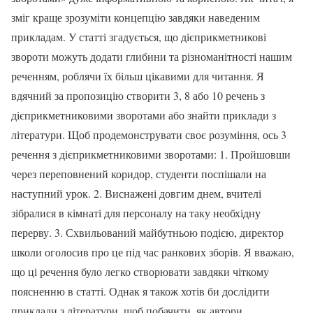
зміг краще зрозуміти концепцію завдяки наведеним
прикладам. У статті згадується, що дієприкметникові
звороти можуть додати глибини та різноманітності нашим
реченням, роблячи їх більш цікавими для читання. Я
вдячний за пропозицію створити 3, 8 або 10 речень з
дієприкметниковими зворотами або знайти приклади з
літератури. Щоб продемонструвати своє розуміння, ось 3
речення з дієприкметниковими зворотами: 1. Пройшовши
через переповнений коридор, студенти поспішали на
наступний урок. 2. Виснажені довгим днем, вчителі
зібралися в кімнаті для персоналу на таку необхідну
перерву. 3. Схвильований майбутньою подією, директор
школи оголосив про це під час ранкових зборів. Я вважаю,
що ці речення було легко створювати завдяки чіткому
поясненню в статті. Однак я також хотів би дослідити
приклади з літератури, щоб побачити, як автори