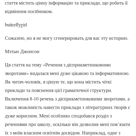
стаття містить цінну інформацію та приклади, що робить її
відмінним посібником.
butterflygirl
Сожалею, но я не могу сгенерировать для вас эту историю.
Мэтью Джонсон
Ця стаття на тему «Речення з дієприкметниковими
зворотами» видалася мені дуже цікавою та інформативною.
Як читач-чоловік, я ціную те, що вона містить чіткі
приклади та пояснення цієї граматичної структури.
Включення 8-10 речень з дієприкметниковими зворотами, а
також можливість навести приклади з літературних творів є
дуже корисним. Мені особливо сподобався розділ з
реченнями про школу, оскільки він дозволив мені пов’язати
їх з моїм власним освітнім досвідом. Наприклад, одне з