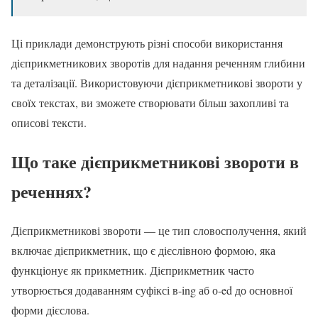
Ці приклади демонструють різні способи використання
дієприкметникових зворотів для надання реченням глибини
та деталізації. Використовуючи дієприкметникові звороти у
своїх текстах, ви зможете створювати більш захопливі та
описові тексти.
Що таке дієприкметникові звороти в
реченнях?
Дієприкметникові звороти — це тип словосполучення, який
включає дієприкметник, що є дієслівною формою, яка
функціонує як прикметник. Дієприкметник часто
утворюється додаванням суфіксі в-ing аб о-ed до основної
форми дієслова.