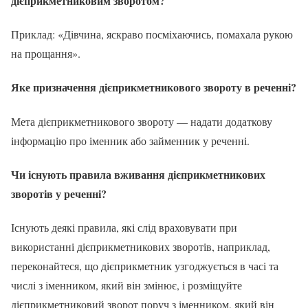
дієприкметниковим зворотом
?
Приклад: «Дівчина, яскраво посміхаючись, помахала рукою
на прощання».
Яке призначення дієприкметникового звороту в реченні?
Мета дієприкметникового звороту — надати додаткову
інформацію про іменник або займенник у реченні.
Чи існують правила вживання дієприкметникових
зворотів у реченні?
Існують деякі правила, які слід враховувати при
використанні дієприкметникових зворотів, наприклад,
переконайтеся, що дієприкметник узгоджується в часі та
числі з іменником, який він змінює, і розміщуйте
дієприкметниковий зворот поруч з іменником, який він