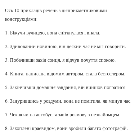
Ось 10 прикладів речень з дієприкметниковими
конструкціями:
1. Біжучи вулицею, вона спіткнулася і впала.
2. Здивований новиною, він деякий час не міг говорити.
3. Побачивши захід сонця, я відчув почуття спокою.
4. Книга, написана відомим автором, стала бестселером.
5. Закінчивши домашнє завдання, він вийшов погратися.
6. Занурившись у роздуми, вона не помітила, як минув час.
7. Чекаючи на автобус, я завів розмову з незнайомцем.
8. Захоплені краєвидом, вони зробили багато фотографій.