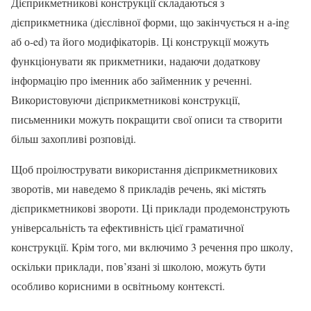
Дієприкметникові конструкції складаються з
дієприкметника (дієслівної форми, що закінчується н а-ing
аб о-ed) та його модифікаторів. Ці конструкції можуть
функціонувати як прикметники, надаючи додаткову
інформацію про іменник або займенник у реченні.
Використовуючи дієприкметникові конструкції,
письменники можуть покращити свої описи та створити
більш захопливі розповіді.
Щоб проілюструвати використання дієприкметникових
зворотів, ми наведемо 8 прикладів речень, які містять
дієприкметникові звороти. Ці приклади продемонструють
універсальність та ефективність цієї граматичної
конструкції. Крім того, ми включимо 3 речення про школу,
оскільки приклади, пов’язані зі школою, можуть бути
особливо корисними в освітньому контексті.