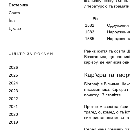
класичну освіту в Корол
Езотерика
літературою та грамати
Свята
Рік
Їжа
1582
Одруження 
Цікаво
1583
Народження
1585
Народження 
Раннє життя та освіта 
ФІЛЬТР ЗА РОКАМИ
Вважається, що наприкі
кар’єру, де написав одн
2026
Кар’єра та твор
2025
2024
Біографія Вільяма Шекс
письменника. Кар’єра і 
2023
початку 17 століття.
2022
2021
Протягом своєї кар’єри
трагедію, комедію та і
2020
використанням мови та
2019
Серед найвідоміших п’є