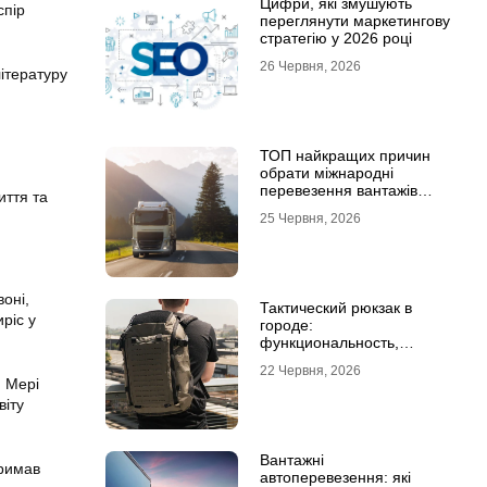
Цифри, які змушують
спір
переглянути маркетингову
стратегію у 2026 році
26 Червня, 2026
літературу
ТОП найкращих причин
обрати міжнародні
перевезення вантажів
иття та
автомобілями
25 Червня, 2026
оні,
Тактический рюкзак в
ріс у
городе:
функциональность,
которая не бросается в
22 Червня, 2026
глаза
, Мері
віту
Вантажні
тримав
автоперевезення: які