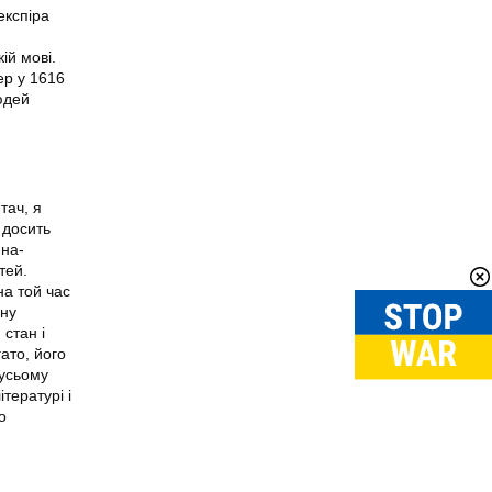
експіра
ій мові.
ер у 1616
юдей
тач, я
 досить
-на-
тей.
на той час
чну
 стан і
ато, його
 усьому
тературі і
о