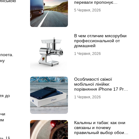
тинською
переваги пропонує
співпраця з
5 Червня, 2026
професіоналами
В чем отличие мясорубки
профессиональной от
домашней
1 Червня, 2026
 поета.
ьну
Особливості свіжої
мобільної лінійки:
порівняння iPhone 17 Pro
та базової версії Айфон 17
тя до
1 Червня, 2026
ючи
им
Кальяны и табак: как они
связаны и почему
правильный выбор обоих
решает всё
». Ці