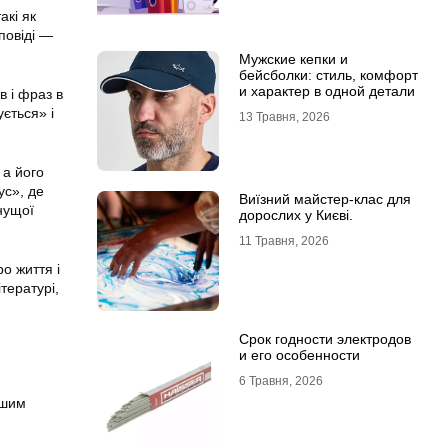
акі як
повіді —
Мужские кепки и
бейсболки: стиль, комфорт
и характер в одной детали
в і фраз в
ується» і
13 Травня, 2026
 а його
ус», де
Виїзний майстер-клас для
нущої
дорослих у Києві.
11 Травня, 2026
о життя і
тературі,
Срок годности электродов
и его особенности
6 Травня, 2026
ішим