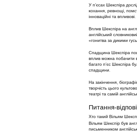
У п’єсах Шекспіра дослід
кохання, ревнощі, помст
інноваційні та впливові.
Вплив Шекспіра на англ
англійський словниковий
«гонитва за дикими гус
Спадщина Шекспіра пошир
вплив можна побачити в 
багато п’єс Шекспіра бу
спадщини.
На закінчення, біограф
творчість цього культов
театрі та самій англійськ
Питання-відпові
Хто такий Вільям Шексп
Вільям Шекспір був анг
письменником англійськ