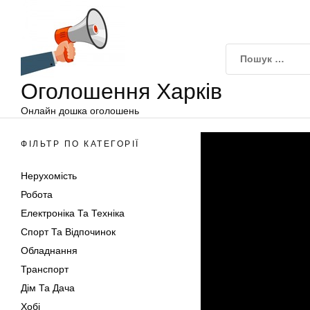
Оголошення
Перейти
Харків
до
вмісту
Оголошення Харків
Онлайн дошка оголошень
ФІЛЬТР ПО КАТЕГОРІЇ
Нерухомість
Робота
Електроніка Та Техніка
Спорт Та Відпочинок
Обладнання
Транспорт
Дім Та Дача
Хобі