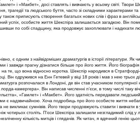
амлет» і «Макбет», досі ставлять і вивчають у всьому світі. Твори Ш
я, трагедії та людського буття, часто зі складними характерами та
також приписують створення багатьох нових слів і фраз в англійськ
ий успіх, особисте життя Шекспіра залишається загадкою. Він пом
залишивши по собі спадщину, яка продовжує захоплювати і надихати л
івно, є одним з найвідоміших драматургів в історії літератури. Як чи
и і завжди прагну дізнатися більше про його життя. Його біографія
 на те, що вона відносно коротка. Шекспір народився в Стратфорді
оці. Він одружився на Енн Гетевей у віці 18 років і мав з нею трьох ді
аматурга розпочалася в Лондоні, де він став учасником популярної 
лорда-камергера». Він написав численні п’єси, в тому числі таку ві
ульєтта», «Гамлет» і «Макбет». Його здатність передавати людський
еми є надзвичайною. Хоча подробиць про його особисте життя небаг
 не викликає сумнівів. Його твори продовжують ставити і вивчати в
ш ніж чотирьох століть. П’єси Шекспіра залишили незгладимий слід у лі
зліченну кількість митців і глядачів. Як читач, я вдячний генію цьог