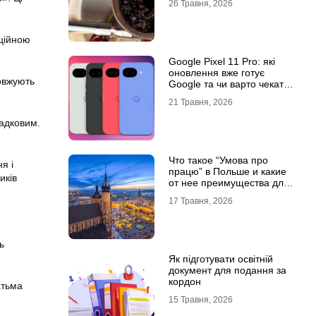
26 Травня, 2026
оційною
Google Pixel 11 Pro: які
оновлення вже готує
довжують
Google та чи варто чекати
новинку?
21 Травня, 2026
адковим.
.
Что такое “Умова про
я і
працю” в Польше и какие
иків
от нее преимущества для
украинцев?
17 Травня, 2026
ь
Як підготувати освітній
документ для подання за
кордон
атьма
15 Травня, 2026