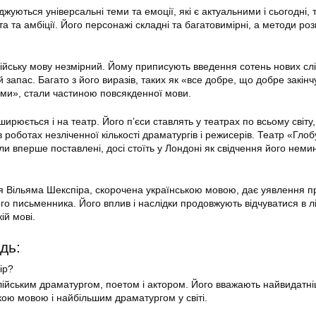
жуються універсальні теми та емоції, які є актуальними і сьогодні, т
а та амбіції. Його персонажі складні та багатовимірні, а методи роз
ійську мову незмірний. Йому приписують введення сотень нових слі
 запас. Багато з його виразів, таких як «все добре, що добре закінч
ьми», стали частиною повсякденної мови.
юється і на театр. Його п’єси ставлять у театрах по всьому світу,
роботах незліченної кількості драматургів і режисерів. Театр «Глоб
ли вперше поставлені, досі стоїть у Лондоні як свідчення його неми
ія Вільяма Шекспіра, скорочена українською мовою, дає уявлення пр
ого письменника. Його вплив і наслідки продовжують відчуватися в лі
ій мові.
дь:
ір?
лійським драматургом, поетом і актором. Його вважають найвидатн
ою мовою і найбільшим драматургом у світі.