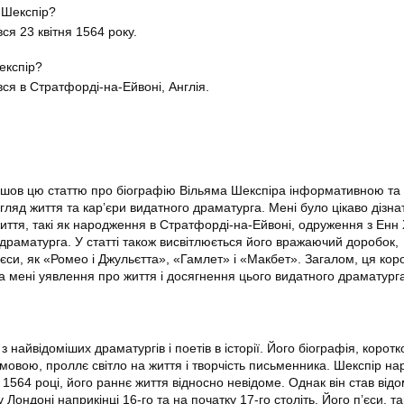
 Шекспір?
ся 23 квітня 1564 року.
експір?
ся в Стратфорді-на-Ейвоні, Англія.
айшов цю статтю про біографію Вільяма Шекспіра інформативною та 
гляд життя та кар’єри видатного драматурга. Мені було цікаво дізна
иття, такі як народження в Стратфорді-на-Ейвоні, одруження з Енн
 драматурга. У статті також висвітлюється його вражаючий доробок,
’єси, як «Ромео і Джульєтта», «Гамлет» і «Макбет». Загалом, ця кор
а мені уявлення про життя і досягнення цього видатного драматург
 найвідоміших драматургів і поетів в історії. Його біографія, коротк
мовою, проллє світло на життя і творчість письменника. Шекспір на
1564 році, його раннє життя відносно невідоме. Однак він став від
Лондоні наприкінці 16-го та на початку 17-го століть. Його п’єси, так