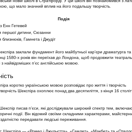
івській новій школі в Стратфорді. У цій школі він познайомився з ла
кою, що мало значний вплив на його подальшу творчість.
Подія
з Енн Гетевей
 першої дитини, Сюзанни
близнюків, Гамнета і Джудіт
Шекспіра заклали фундамент його майбутньої кар’єри драматурга та
нці 1580-х років він переїхав до Лондона, щоб продовжити театрал
і з найвідоміших п’єс англійською мовою.
чість
піра коротко українською мовою розповідає про життя і творчість
творчість Шекспіра охоплює понад два десятиліття, з кінця 16 століт
 Шекспір писав п’єси, які досліджували широкий спектр тем, включа
сторичні події. Він відомий своїми складними характерами, майстерн
 здатністю передавати людські переживання.
с Шекспіра — «Ромео і Джульєтта», «Гамлет», «Макбет» та «Отелло