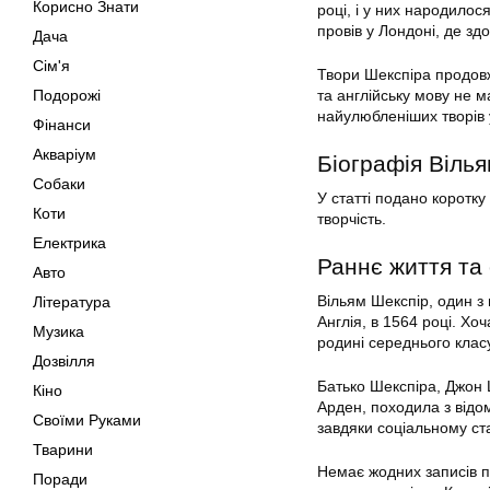
Корисно Знати
році, і у них народилос
провів у Лондоні, де зд
Дача
Сім'я
Твори Шекспіра продовжу
Подорожі
та англійську мову не м
найулюбленіших творів у
Фінанси
Акваріум
Біографія Віль
Собаки
У статті подано коротк
Коти
творчість.
Електрика
Раннє життя та 
Авто
Вільям Шекспір, один з 
Література
Англія, в 1564 році. Хо
Музика
родині середнього клас
Дозвілля
Батько Шекспіра, Джон 
Кіно
Арден, походила з відо
Своїми Руками
завдяки соціальному ст
Тварини
Немає жодних записів пр
Поради