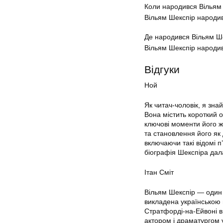
Коли народився Вільям
Вільям Шекспір народив
Де народився Вільям Ш
Вільям Шекспір народив
Відгуки
Ной
Як читач-чоловік, я зн
Вона містить короткий о
ключові моменти його ж
та становлення його як
включаючи такі відомі п
біографія Шекспіра дал
Ітан Сміт
Вільям Шекспір — один з
викладена українською 
Стратфорді-на-Ейвоні в 
актором і драматургом у 