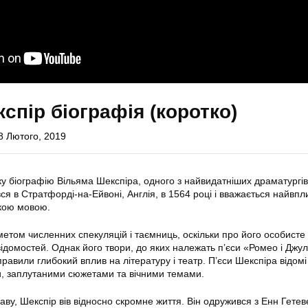
спір біографія (коротко)
8 Лютого, 2019
ку біографію Вільяма Шекспіра, одного з найвидатніших драматургів 
вся в Стратфорді-на-Ейвоні, Англія, в 1564 році і вважається найвп
кою мовою.
етом численних спекуляцій і таємниць, оскільки про його особисте
ідомостей. Однак його твори, до яких належать п’єси «Ромео і Джул
равили глибокий вплив на літературу і театр. П’єси Шекспіра відомі
, заплутаними сюжетами та вічними темами.
ву, Шекспір вів відносно скромне життя. Він одружився з Енн Гетев