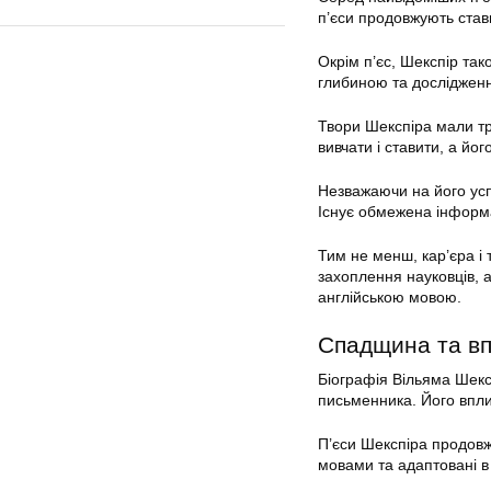
п’єси продовжують ставит
Окрім п’єс, Шекспір так
глибиною та дослідження
Твори Шекспіра мали тр
вивчати і ставити, а йо
Незважаючи на його усп
Існує обмежена інформа
Тим не менш, кар’єра і
захоплення науковців, а
англійською мовою.
Спадщина та в
Біографія Вільяма Шекс
письменника. Його вплив
П’єси Шекспіра продовжу
мовами та адаптовані в