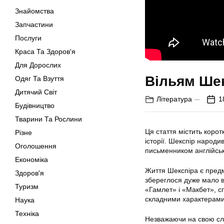
Знайомства
Запчастини
Послуги
Краса Та Здоров'я
Для Дорослих
Вільям Шек
Одяг Та Взуття
Дитячий Світ
Література
1
Будівництво
Тварини Та Рослини
Ця стаття містить корот
Різне
історії. Шекспір народи
Оголошення
письменником англійсь
Економіка
Життя Шекспіра є предм
Здоров'я
збереглося дуже мало в
Туризм
«Гамлет» і «Макбет», сп
складними характерами
Наука
Техніка
Незважаючи на свою сла