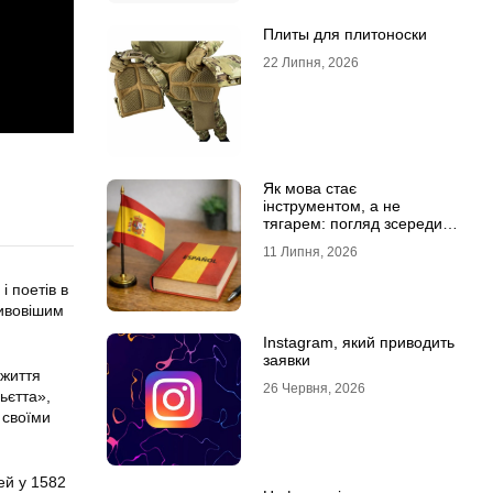
Плиты для плитоноски
22 Липня, 2026
Як мова стає
інструментом, а не
тягарем: погляд зсередини
навчального процесу
11 Липня, 2026
і поетів в
ливовішим
Instagram, який приводить
заявки
 життя
26 Червня, 2026
ьєтта»,
 своїми
ей у 1582