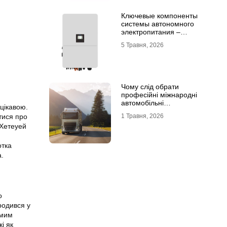
Ключевые компоненты
системы автономного
электропитания –
инвертор DEYE и батарея
5 Травня, 2026
DEYE
Чому слід обрати
професійні міжнародні
автомобільні
цікавою.
вантажоперевезення
1 Травня, 2026
тися про
 Хетеуей
отка
а.
о
родився у
омим
і як