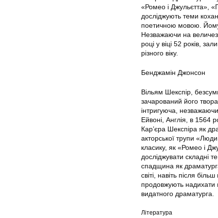
«Ромео і Джульєтта», «Г
досліджують теми коханн
поетичною мовою. Йому 
Незважаючи на величезн
році у віці 52 років, 
різного віку.
Бенджамін Джонсон
Вільям Шекспір, безсумн
зачарований його творам
інтригуюча, незважаючи
Ейвоні, Англія, в 1564 р
Кар’єра Шекспіра як др
акторської трупи «Люди 
класику, як «Ромео і Дж
досліджувати складні т
спадщина як драматурга
світі, навіть після біль
продовжують надихати не
видатного драматурга.
Література