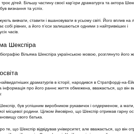
я троє дітей. Більшу частину своєї кар’єри драматурга та актора Шек
обув визнання та успіх.
ють вивчати, ставити і вшановувати в усьому світі. Його вплив на 
ає собі рівних, а його п’єси залишаються одними з найтривкіших і
сіх часів.
яма Шекспіра
у біографію Вільяма Шекспіра українською мовою, розглянуто його ж
освіта
найвидатніших драматургів в історії, народився в Стратфорді-на-Ейв
ча інформація про його раннє життя обмежена, вважається, що він ви
у.
Шекспір, був успішним виробником рукавичок і олдерменом, а мати
мої місцевої родини. Цілком ймовірно, що Шекспір отримав гарну ос
ановищу свого батька.
о те, що Шекспір відвідував університет, але вважається, що він о