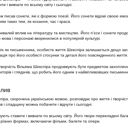
и і вивчати по всьому світу і сьогодні.
ож писав сонети, які є формою поезії. Його сонети відомі своєю ем
м таких тем, як кохання, час і краса.
ивалий вплив на літературу та мистецтво. Його п’єси і сонети про
го мова і персонажі вкоренилися в популярній культурі.
іх як письменника, особисте життя Шекспіра залишається дещо заг
ція про його особисті стосунки та деталі його повсякденного життя
 творчість Вільяма Шекспіра продовжують бути предметом захопленн
кторів і глядачів, що робить його одним з найвпливовіших письменн
плив
піра, скорочена українською мовою, розповідає про життя і творчіст
 і спадщину можна побачити і відчути і сьогодні.
ють ставити і вивчати по всьому світу. Його твори перекладені баг
 різних формах, включаючи фільми, балети та опери.