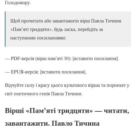
Голодомору.
Щоб прочитати або завантажити вірш Павла Тичини
«Пам’яті тридцяти», будь ласка, перейдіть за
наступними посиланнями:
— PDF-версія (вірш пам’яті 30): [вставити посилання].
— EPUB-версія: [вставити посилання].
Відчуйте силу і красу цього культового вірша та пориньте у
світ поетичного генія Павла Тичини.
Вірші «Пам’яті тридцяти» — читати,
завантажити. Павло Тичина