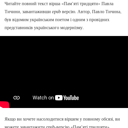
Читайте повний текст вірша «Пам’яті тридцяти» Павла
Тичини, завантаживши epub версію. Автор, Павло Тичина,
був відомим українським поетом і одним з провідних
представників українського модернізму.
Якщо ви хочете насолодитися віршем у повному обсязі, ви
можете завантажити epub-версію «Пам’яті тридцяти».