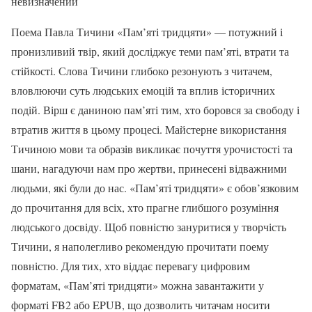
невизначений
Поема Павла Тичини «Пам’яті тридцяти» — потужний і
пронизливий твір, який досліджує теми пам’яті, втрати та
стійкості. Слова Тичини глибоко резонують з читачем,
вловлюючи суть людських емоцій та вплив історичних
подій. Вірш є даниною пам’яті тим, хто боровся за свободу і
втратив життя в цьому процесі. Майстерне використання
Тичиною мови та образів викликає почуття урочистості та
шани, нагадуючи нам про жертви, принесені відважними
людьми, які були до нас. «Пам’яті тридцяти» є обов’язковим
до прочитання для всіх, хто прагне глибшого розуміння
людського досвіду. Щоб повністю зануритися у творчість
Тичини, я наполегливо рекомендую прочитати поему
повністю. Для тих, хто віддає перевагу цифровим
форматам, «Пам’яті тридцяти» можна завантажити у
форматі FB2 або EPUB, що дозволить читачам носити