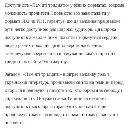
Доступність «Пам’яті тридцяти» у різних форматах, зокрема
можливість прочитати її повністю або завантажити у
форматі FB2 чи PDF, гарантує, що ця важлива праця може
бути легко доступною для широкої аудиторії. Ця широка
доступність дозволяє поемі досягти і торкнутися сердець
людей різних поколінь і різних верств населення,
забезпечуючи збереження і вшанування пам’яті про цих
тридцятьох осіб та їхню жертву.
Загалом, «Пам’яті тридцяти» відіграє важливу роль в
українській літературі, проливаючи світло на темний період
історії та вшановуючи пам’ять тих, хто боровся за свободу і
справедливість. Потужні слова Тичини та незмінна
доступність цього вірша гарантують, що їхні історії
продовжуватимуть розповідати і пам’ятатимуть наступні
покоління.