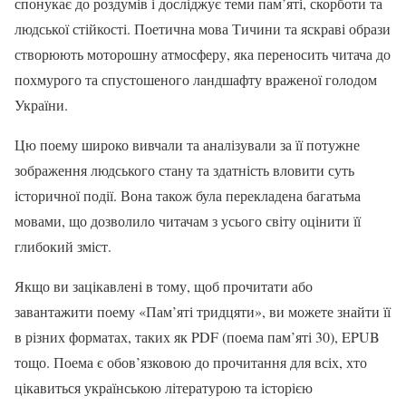
спонукає до роздумів і досліджує теми пам’яті, скорботи та
людської стійкості. Поетична мова Тичини та яскраві образи
створюють моторошну атмосферу, яка переносить читача до
похмурого та спустошеного ландшафту враженої голодом
України.
Цю поему широко вивчали та аналізували за її потужне
зображення людського стану та здатність вловити суть
історичної події. Вона також була перекладена багатьма
мовами, що дозволило читачам з усього світу оцінити її
глибокий зміст.
Якщо ви зацікавлені в тому, щоб прочитати або
завантажити поему «Пам’яті тридцяти», ви можете знайти її
в різних форматах, таких як PDF (поема пам’яті 30), EPUB
тощо. Поема є обов’язковою до прочитання для всіх, хто
цікавиться українською літературою та історією