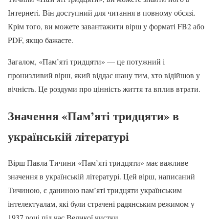
Інтернеті. Він доступний для читання в повному обсязі.
Крім того, ви можете завантажити вірш у форматі FB2 або
PDF, якщо бажаєте.
Загалом, «Пам’яті тридцяти» — це потужний і
пронизливий вірш, який віддає шану тим, хто відійшов у
вічність. Це роздуми про цінність життя та вплив втрати.
Значення «Пам’яті тридцяти» в
українській літературі
Вірш Павла Тичини «Пам’яті тридцяти» має важливе
значення в українській літературі. Цей вірш, написаний
Тичиною, є даниною пам’яті тридцяти українським
інтелектуалам, які були страчені радянським режимом у
1937 році під час Великої чистки.