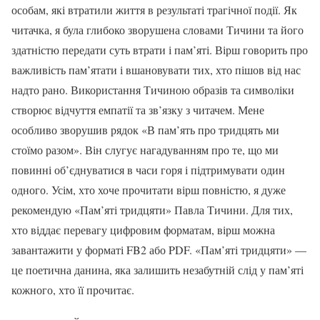
особам, які втратили життя в результаті трагічної події. Як
читачка, я була глибоко зворушена словами Тичини та його
здатністю передати суть втрати і пам’яті. Вірш говорить про
важливість пам’ятати і вшановувати тих, хто пішов від нас
надто рано. Використання Тичиною образів та символіки
створює відчуття емпатії та зв’язку з читачем. Мене
особливо зворушив рядок «В пам’ять про тридцять ми
стоїмо разом». Він слугує нагадуванням про те, що ми
повинні об’єднуватися в часи горя і підтримувати один
одного. Усім, хто хоче прочитати вірш повністю, я дуже
рекомендую «Пам’яті тридцяти» Павла Тичини. Для тих,
хто віддає перевагу цифровим форматам, вірш можна
завантажити у форматі FB2 або PDF. «Пам’яті тридцяти» —
це поетична данина, яка залишить незабутній слід у пам’яті
кожного, хто її прочитає.