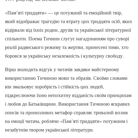
«Пам’яті тридцяти» — це потужний та емоційний твір,
який відображає трагедію та втрату цих тридцяти осіб, яких
відірвали від їхніх родин, друзів та української літературної
спільноти. Поема Тичини слугує нагадуванням про суворі
реалії радянського режиму та жертви, принесені тими, хто
боровся за українську незалежність і культурну свободу.
Вірш знаходить відгук у читачів завдяки майстерному
використанню Тичиною мови та образів. Своїми словами
він змальовує хоробрість і стійкість цих людей,
підкреслюючи їхню непохитну відданість своїм принципам
і любов до Батьківщини. Використання Тичиною яскравих
описів та пронизливих метафор справляє тривалий вплив
на емоції читача, роблячи «Пам’яті тридцяти» потужним і
незабутнім твором української літератури.