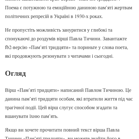
Поема є потужною та емоційною даниною пам’яті жертвам
політичних репресій в Україні в 1930-х роках.
Не пропустіть можливість зануритися у глибокі та
спонукаючі до роздумів вірші Павла Тичини. Завантажте
fb2-версію «Пам’яті тридцяти» та пориньте у слова поета,
які продовжують резонувати з читачами і сьогодні.
Огляд
Вірш «Пам’яті тридцяти» написаний Павлом Тичиною. Це
данина пам’яті тридцяти особам, які втратили життя під час
трагічної події. Цей вірш слугує способом згадати та
вшанувати їхню пам’ять.
Якщо ви хочете прочитати повний текст вірша Павла
Тичини «Пам’яті тридцяти», ви можете знайти його в