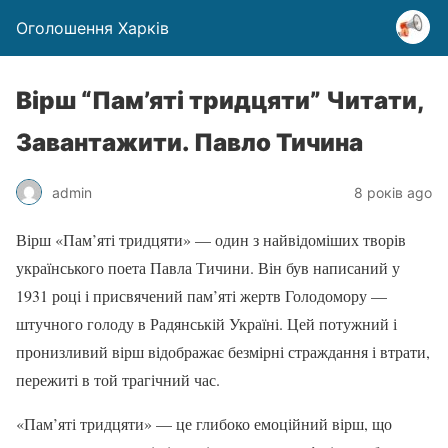
Оголошення Харків
Вірш “Пам’яті тридцяти” Читати,
Завантажити. Павло Тичина
admin
8 років ago
Вірш «Пам’яті тридцяти» — один з найвідоміших творів
українського поета Павла Тичини. Він був написаний у
1931 році і присвячений пам’яті жертв Голодомору —
штучного голоду в Радянській Україні. Цей потужний і
пронизливий вірш відображає безмірні страждання і втрати,
пережиті в той трагічний час.
«Пам’яті тридцяти» — це глибоко емоційний вірш, що