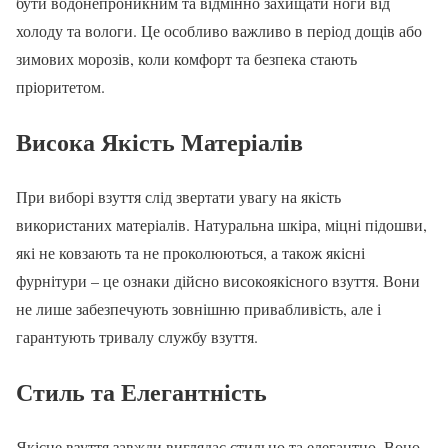
бути водонепроникним та відмінно захищати ноги від
холоду та вологи. Це особливо важливо в період дощів або
зимових морозів, коли комфорт та безпека стають
пріоритетом.
Висока Якість Матеріалів
При виборі взуття слід звертати увагу на якість
використаних матеріалів. Натуральна шкіра, міцні підошви,
які не ковзають та не проколюються, а також якісні
фурнітури – це ознаки дійсно високоякісного взуття. Вони
не лише забезпечують зовнішню привабливість, але і
гарантують тривалу службу взуття.
Стиль та Елегантність
Якісне взуття завжди виглядає стильно та елегантно. Воно