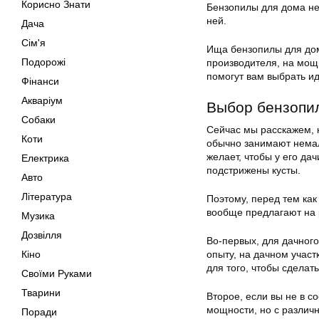
Корисно Знати
Бензопилы для дома не
ней.
Дача
Сім'я
Ища бензопилы для до
Подорожі
производителя, на мощ
помогут вам выбрать и
Фінанси
Акваріум
Выбор бензопи
Собаки
Сейчас мы расскажем, 
Коти
обычно занимают немал
желает, чтобы у его да
Електрика
подстрижены кусты.
Авто
Література
Поэтому, перед тем как
вообще предлагают на 
Музика
Дозвілля
Во-первых, для дачног
Кіно
опыту, на дачном учас
для того, чтобы сделат
Своїми Руками
Тварини
Второе, если вы не в 
мощности, но с различ
Поради