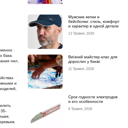
Мужские кепки и
бейсболки: стиль, комфорт
и характер в одной детали
13 Травня, 2026
еменно
о бака.
Виїзний майстер-клас для
ания пил,
дорослих у Києві.
11 Травня, 2026
ойствах
ровными и
 моделей,
Срок годности электродов
и его особенности
илить.
6 Травня, 2026
 35-
ешек.
еревьев.