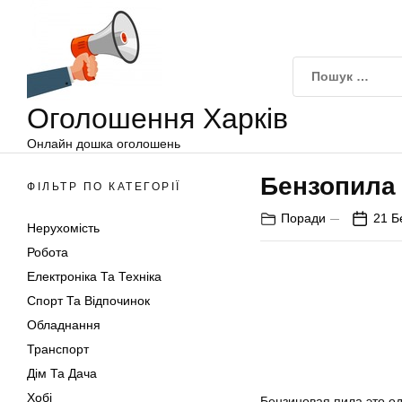
Оголошення
Перейти
Харків
до
вмісту
Оголошення Харків
Онлайн дошка оголошень
Бензопила 
ФІЛЬТР ПО КАТЕГОРІЇ
Поради
21 Б
Нерухомість
Робота
Електроніка Та Техніка
Спорт Та Відпочинок
Обладнання
Транспорт
Дім Та Дача
Хобі
Бензиновая пила это од