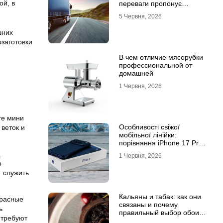
ой, в
переваги пропонує
співпраця з
5 Червня, 2026
професіоналами
шних
озаготовки
В чем отличие мясорубки
профессиональной от
домашней
1 Червня, 2026
те мини
Особливості свіжої
веток и
мобільної лінійки:
порівняння iPhone 17 Pro
та базової версії Айфон 17
.
1 Червня, 2026
о
 служить
Кальяны и табак: как они
красные
связаны и почему
ь
правильный выбор обоих
 требуют
решает всё