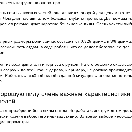
дь есть нагрузка на оператора.
нь важных важных частей, она является опорой для цепи и в ответ
ы. Чем длиннее шина, тем большая глубина пропила. Для домашни
еревьев рекомендуют короткие бензиновые пилы. Специалисты вы
ярный размеры цепи сейчас составляют 0,325 дюйма и 3/8 дюйма.
возможность отдачи в ходе работы, что ее делает безопаснее для
ов.
оит из веса двигателя и корпуса с ручкой. На его решение оказыва
к сверху и по всей кроне дерева, к примеру, не должно производит
. Работать с тяжёлой пилой в данной ситуации становится не толь
о.
хорошую пилу очень важные характеристики
делей
ают приобрести бензопилы оптом. Но работа с инструментом дост
 если хозяин выбрал его индивидуально. Во время выбора необход
щие параметры: