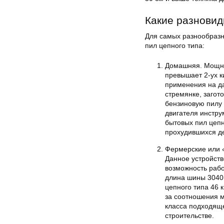
Какие разновид
Для самых разнообразн
пил цепного типа:
Домашняя. Мощнос
превышает 2-ух к
применения на да
стремянке, загот
бензиновую пилу 
двигателя инстру
бытовых пил цепн
прохудившихся де
Фермерские или «
Данное устройств
возможность рабо
длина шины 3040
цепного типа 46 к
за соотношения 
класса подходяще
строительстве.