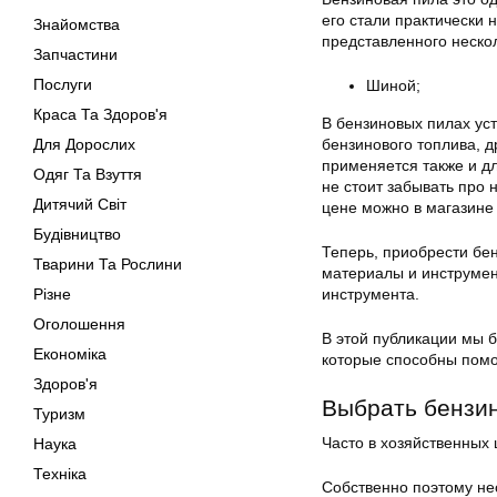
его стали практически 
Знайомства
представленного неско
Запчастини
Послуги
Шиной;
Краса Та Здоров'я
В бензиновых пилах ус
Для Дорослих
бензинового топлива, 
применяется также и дл
Одяг Та Взуття
не стоит забывать про 
Дитячий Світ
цене можно в магазине 
Будівництво
Теперь, приобрести бе
Тварини Та Рослини
материалы и инструмен
Різне
инструмента.
Оголошення
В этой публикации мы 
Економіка
которые способны помо
Здоров'я
Выбрать бензин
Туризм
Часто в хозяйственных
Наука
Техніка
Собственно поэтому нео