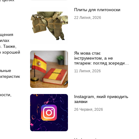
Плиты для плитоноски
22 Липня, 2026
ощения
пилах
. Также,
по хорошей
Як мова стає
інструментом, а не
тягарем: погляд зсередини
навчального процесу
льные
11 Липня, 2026
ктеристик
ности,
Instagram, який приводить
заявки
26 Червня, 2026