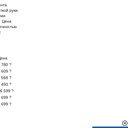
нта.
ткой руки.
ими
. Цена
ечностью
с
Цена
 780 ?
 609 ?
 568 ?
 450 ?
6 599 ?
 699 ?
 699 ?