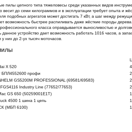
е пилы цепного типа тяжеловесы среди указанных видов инструме
о весит до семи килограммов и в эксплуатации требует опыта и жёс
ля подобных агрегатов может достигать 7 кВт, а шаг между режущ
ет возможность быстрее распиливать даже жёсткие породы дерева
профессионального класса оправдывается выносливостью и долгов
ь данное устройство дает возможность работать 1016 часов, а запа
 у них до 2-ух тысяч моточасов.
пилы
ai X 520
4
т БПЛ4552600 профи
2
NHELM GS5200М PROFESSIONAL (69581/69583)
2
FGS4116 Industry Line (77652/77653)
2
Mac GS 650 (50259001E1T)
1
uck 4500 1 шина 1 цепь
1
СК (МБП 6100)
1