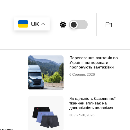
UK
Перевезення вантажів по
Україні: які переваги
пропонують вантажівки
6 Серпня, 2026
Як щільність бавовняної
тканини впливає на
довговічність чоловічих
трусів-боксерів
30 Липня, 2026
х целях