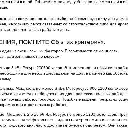
с меньшей шиной. Объясняем почему: у бензопилы с меньшей шин
льше.
ть свое внимание на то, что выбирая бензиновую пилу для дома
ьев, небольших работ связанных со строительством либо для дров
ать ее до одного часа работы в день.
НИЯ, ПОМНИТЕ Об этих критериях:
о один из очень важных факторов. В зависимости от мощности
ля, разграничивают по классам:
ь до 3 кВт. Ресурс 200500 часов. Эта маленькая и обычная в рабо
необходима для небольших заданий на дом, например как обрезка 
 зиму.
льные. Мощность не менее 3 кВт. Моторесурс 800 1200 моточасов
 чем отличается от оборудования для профессиональных работ, п
пает только работоспособности. Подобные модели прекрасно будут
орамах или строительных работах.
. Мощность 2.5 до 56 кВт. Ресурс не менее 1200 моточасов. Пре
максимальная эффективность, идеальная эргономика и возможност
го трудового дня, часто доступные ручки с подогревом. Они также