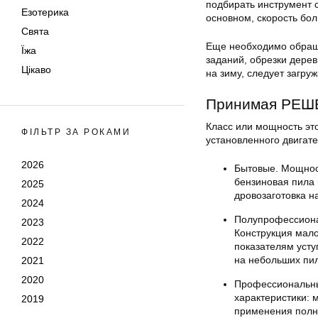
подбирать инструмент 
Езотерика
основном, скорость бо
Свята
Еще необходимо обраща
Їжа
заданий, обрезки дерев
Цікаво
на зиму, следует загруж
Принимая РЕШЕ
Класс или мощность эт
ФІЛЬТР ЗА РОКАМИ
установленного двигате
2026
Бытовые. Мощност
бензиновая пила 
2025
дровозаготовка на
2024
Полупрофессиона
2023
Конструкция мало
2022
показателям усту
на небольших пил
2021
2020
Профессиональные
характеристики: 
2019
применения полно