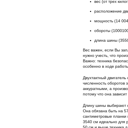
вес (от трех кило
расположение дви
мощность (14 004
обороты (1000100
длина шины (3550
Вес важен, если Вы за
нужно учесть, что прои
Важно: техника безопа
особенно в ходе работы
Двухтактный двигатель
численность оборотов з
аккуратными, а произво
потому что она зависит
Длину шины выбирают с
Она обязана быть на 57
сантиметровые планки 
3540 см идеально для р
50 см и выше техника 