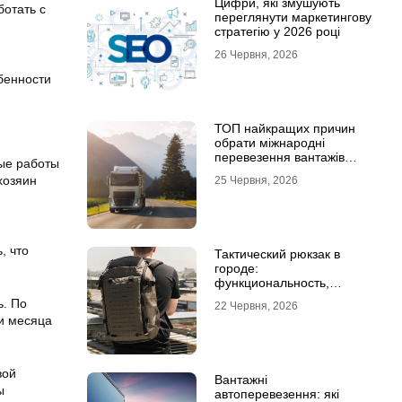
Цифри, які змушують
отать с
переглянути маркетингову
стратегію у 2026 році
26 Червня, 2026
бенности
ТОП найкращих причин
обрати міжнародні
перевезення вантажів
ные работы
автомобілями
хозяин
25 Червня, 2026
, что
Тактический рюкзак в
городе:
функциональность,
которая не бросается в
ь. По
22 Червня, 2026
глаза
ии месяца
вой
Вантажні
ы
автоперевезення: які