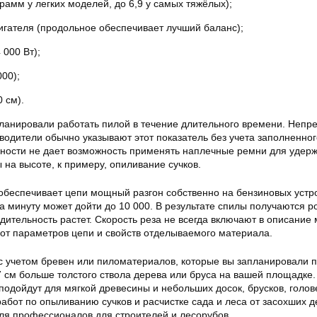
грамм у легких моделей, до 6,9 у самых тяжёлых);
гателя (продольное обеспечивает лучший баланс);
 000 Вт);
00);
 см).
планировали работать пилой в течение длительного времени. Непр
зводители обычно указывают этот показатель без учета заполненног
сности не дает возможность применять наплечные ремни для удерж
 на высоте, к примеру, опиливание сучков.
 обеспечивает цепи мощный разгон собственно на бензиновых устр
а минуту может дойти до 10 000. В результате спилы получаются 
дительность растет. Скорость реза не всегда включают в описание
 от параметров цепи и свойств отделываемого материала.
 учетом бревен или пиломатериалов, которые вы запланировали п
 см больше толстого ствола дерева или бруса на вашей площадке.
подойдут для мягкой древесины и небольших досок, брусков, голов
абот по опыливанию сучков и расчистке сада и леса от засохших д
для профессионалов для строителей и лесорубов.