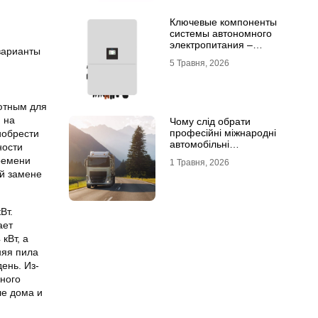
Ключевые компоненты
системы автономного
электропитания –
варианты
инвертор DEYE и батарея
5 Травня, 2026
DEYE
уютным для
 на
Чому слід обрати
професійні міжнародні
иобрести
автомобільні
ности
вантажоперевезення
ремени
1 Травня, 2026
ой замене
Вт.
ает
кВт, а
няя пила
ень. Из-
ного
ле дома и