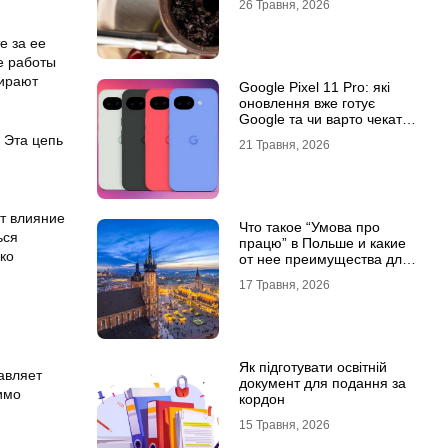
26 Травня, 2026
е за ее
е работы
бирают
Google Pixel 11 Pro: які
оновлення вже готує
Google та чи варто чекати
новинку?
 Эта цепь
21 Травня, 2026
ют влияние
Что такое “Умова про
ься
працю” в Польше и какие
ко
от нее преимущества для
украинцев?
17 Травня, 2026
Як підготувати освітній
авляет
документ для подання за
имо
кордон
15 Травня, 2026