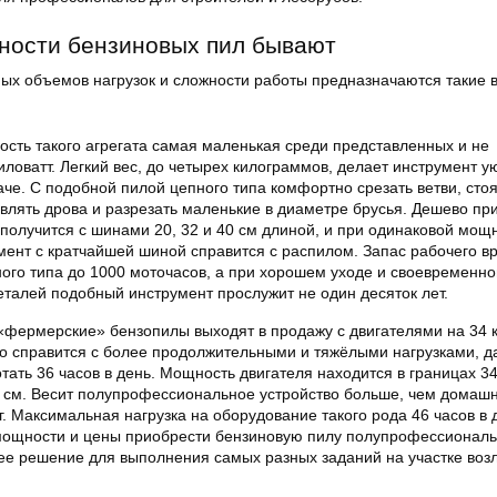
ности бензиновых пил бывают
ых объемов нагрузок и сложности работы предназначаются такие 
ть такого агрегата самая маленькая среди представленных и не
иловатт. Легкий вес, до четырех килограммов, делает инструмент 
че. С подобной пилой цепного типа комфортно срезать ветви, стоя
овлять дрова и разрезать маленькие в диаметре брусья. Дешево пр
получится с шинами 20, 32 и 40 см длиной, и при одинаковой мощ
мент с кратчайшей шиной справится с распилом. Запас рабочего в
ого типа до 1000 моточасов, а при хорошем уходе и своевременн
талей подобный инструмент прослужит не один десяток лет.
фермерские» бензопилы выходят в продажу с двигателями на 34 к
о справится с более продолжительными и тяжёлыми нагрузками, д
тать 36 часов в день. Мощность двигателя находится в границах 34 
 см. Весит полупрофессиональное устройство больше, чем домаш
г. Максимальная нагрузка на оборудование такого рода 46 часов в д
мощности и цены приобрести бензиновую пилу полупрофессиональ
е решение для выполнения самых разных заданий на участке воз