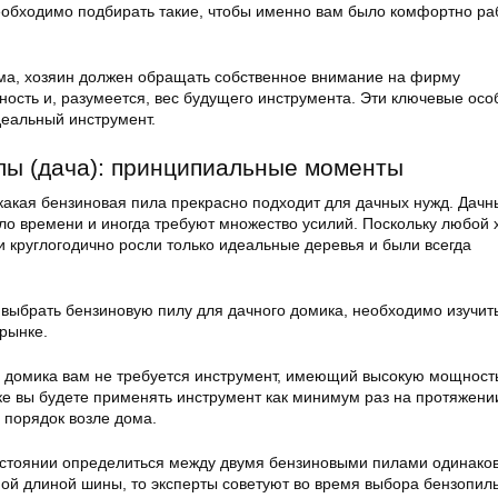
обходимо подбирать такие, чтобы именно вам было комфортно раб
ма, хозяин должен обращать собственное внимание на фирму
ность и, разумеется, вес будущего инструмента. Эти ключевые осо
деальный инструмент.
лы (дача): принципиальные моменты
какая бензиновая пила прекрасно подходит для дачных нужд. Дач
о времени и иногда требуют множество усилий. Поскольку любой 
чи круглогодично росли только идеальные деревья и были всегда
 выбрать бензиновую пилу для дачного домика, необходимо изучить
рынке.
о домика вам не требуется инструмент, имеющий высокую мощност
тке вы будете применять инструмент как минимум раз на протяжен
ь порядок возле дома.
состоянии определиться между двумя бензиновыми пилами одинако
ной длиной шины, то эксперты советуют во время выбора бензопил