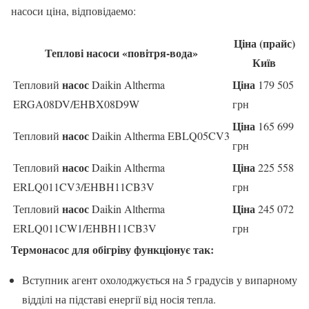
насоси ціна, відповідаемо:
Ціна
(прайс)
Теплові насоси
«повітря-вода»
Київ
насос
Ціна
Тепловий
Daikin Altherma
179 505
ERGA08DV/EHBX08D9W
грн
Ціна
165 699
насос
Тепловий
Daikin Altherma EBLQ05CV3
грн
насос
Ціна
Тепловий
Daikin Altherma
225 558
ERLQ011CV3/EHBH11CB3V
грн
насос
Ціна
Тепловий
Daikin Altherma
245 072
ERLQ011CW1/EHBH11CB3V
грн
Термонасос для обігріву функціонує так:
Вступник агент охолоджується на 5 градусів у випарному
відділі на підставі енергії від носія тепла.