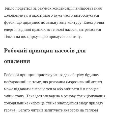
Тепло подається за рахунок конденсації і випаровування
холодоагенту, в якості якого дуже часто застосовується
фреон, що циркулює по замкнутому контуру. Електрична
енергія, від якої працюють теплові насоси, витрачається
тільки на цю циркуляцію примусового типу.
Робочий принцип насосів для
опалення
Робочий принцип пристосування для обігріву будинку
побудований на тому, що речовина (морозильний агент)
може віддавати енергію тепла або забирати її в процесі
зміни стану. Така ідея закладена в основу функціонування
холодильника (через це стінка знаходиться ззаду приладу
гаряча). Багато читачів запитують яка зараз на теплові