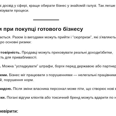
 досвід у сфері, краще обирати бізнес у знайомій галузі. Так легше
мізувати процеси.
 при покупці готового бізнесу
дається. Разом із вигодами можуть прийти і “сюрпризи”, які з’являють
про основні ризики:
товірність.
Продавці можуть приховувати реальні доходи/збитки,
сть для привабливості.
.
Можна “успадкувати” штрафи, борги перед державою або партне
еми.
Бізнес міг працювати з порушеннями — нелегальні працівники
зій, порушення норм.
андою.
Після зміни власника персонал може піти, що створює нові 
ки.
Погані відгуки клієнтів або токсичний бренд можуть вдарити по
евірити: