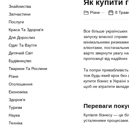
Як купити г
Знайомства
Різне
8 Трав
Запчастини
Послуги
Краса Та Здоров'я
Все більше українських
запуску власної справи 
Для Дорослих
мінімальними ризиками 
Одяг Та Взуття
клієнтами, постачальни
Дитячий Світ
варто звернути увагу на
пропозиції від надійних 
Будівництво
Тварини Та Рослини
Та попри привабливість 
тож будь-який крок без
Різне
купити бізнес в Україні
Оголошення
щоб не втратити вкладе
Економіка
Здоров'я
Переваги поку
Туризм
Купівля бізнесу — це б
Наука
усталеними процесами.
Техніка