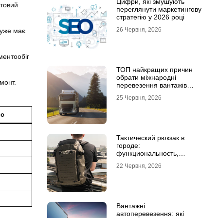
Цифри, які змушують
отовий
переглянути маркетингову
стратегію у 2026 році
26 Червня, 2026
 уже має
ментообіг
ТОП найкращих причин
обрати міжнародні
монт.
перевезення вантажів
автомобілями
25 Червня, 2026
ес
Тактический рюкзак в
городе:
функциональность,
которая не бросается в
22 Червня, 2026
глаза
Вантажні
автоперевезення: які