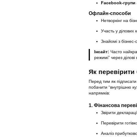
Facebook-групи
Офлайн-способи
Нетворкінг на біз
Участь у ділових
Знайомі з бізнес
Інсайт:
Часто найкра
режимі” через ділові 
Як перевірити
Перед тим як підписати
побачити “внутрішню ку
напрямків:
1. Фінансова перев
Звірити декларації
Перевірити готівко
Аналіз прибутково