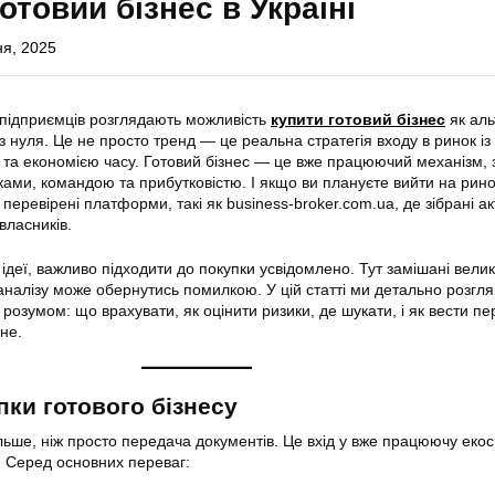
отовий бізнес в Україні
ня, 2025
 підприємців розглядають можливість
купити готовий бізнес
як аль
з нуля. Це не просто тренд — це реальна стратегія входу в ринок із
та економією часу. Готовий бізнес — це вже працюючий механізм, 
ками, командою та прибутковістю. І якщо ви плануєте вийти на рин
 перевірені платформи, такі як business-broker.com.ua, де зібрані ак
власників.
ідеї, важливо підходити до покупки усвідомлено. Тут замішані великі
 аналізу може обернутись помилкою. У цій статті ми детально розгля
 з розумом: що врахувати, як оцінити ризики, де шукати, і як вести п
не.
пки готового бізнесу
ільше, ніж просто передача документів. Це вхід у вже працюючу екос
 Серед основних переваг: