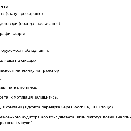
енти
ти (статут, реєстрація).
, договори (оренда, постачання).
рафи, скарги.
 нерухомості, обладнання.
залишки на складах.
асності на техніку чи транспорт.
у
зарплатна політика.
и та їх мотивація залишитись.
у в компанії (відкрита перевірка через Work.ua, DOU тощо).
залежного аудитора або консультанта, який підготує повну аналітик
риховані мінуси”.