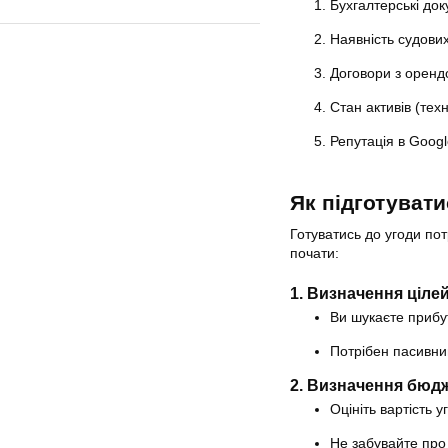
Бухгалтерські док
Наявність судових
Договори з оренд
Стан активів (техн
Репутація в Goog
Як підготувати
Готуватись до угоди пот
почати:
1. Визначення ціле
Ви шукаєте прибу
Потрібен пасивни
2. Визначення бюд
Оцініть вартість у
Не забувайте про 