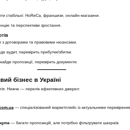
енти стабільні: HoReCa, франшизи, онлайн-магазини.
енцію та перспективи зростання.
ртів
 з договорами та правовими нюансами.
е аудит, перевірить прибутки/збитки.
найде пропозиції, перевірить документи.
вий бізнес в Україні
гія. Нижче — перелік ефективних джерел:
и
.com.ua
— спеціалізований маркетплейс із актуальними перевірени
lagma
— багато пропозицій, але потрібно фільтрувати шахраїв.