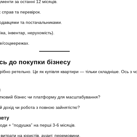
ументи за останні 12 місяців.
 справ та перевірок.
одавцями та постачальниками.
іка, інвентар, нерухомість).
le/соцмережах.
сь до покупки бізнесу
рібно ретельно. Це як купівля квартири — тільки складніше. Ось з ч
й
тковий бізнес чи платформу для масштабування?
й дохід чи робота з повною зайнятістю?
жету
годи + “подушка” на перші 3-6 місяців.
витрати на юристів, аудит, перемовини.