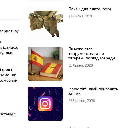
Плиты для плитоноски
22 Липня, 2026
тернативу
з
ок швидко,
Як мова стає
туальні
інструментом, а не
тягарем: погляд зсередини
навчального процесу
11 Липня, 2026
 гроші,
немо, як
еремовини,
Instagram, який приводить
заявки
26 Червня, 2026
истему з