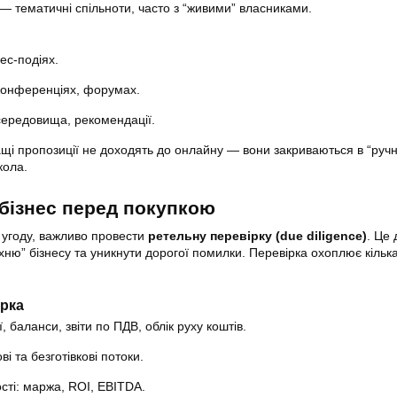
— тематичні спільноти, часто з “живими” власниками.
нес-подіях.
 конференціях, форумах.
-середовища, рекомендації.
щі пропозиції не доходять до онлайну — вони закриваються в “руч
кола.
 бізнес перед покупкою
 угоду, важливо провести
ретельну перевірку (due diligence)
. Це
хню” бізнесу та уникнути дорогої помилки. Перевірка охоплює кільк
ірка
, баланси, звіти по ПДВ, облік руху коштів.
ві та безготівкові потоки.
сті: маржа, ROI, EBITDA.