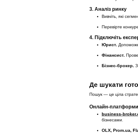
3. Аналіз ринку
Вивчіть, які сегм
Перевірте конкур
4. Підключіть експе
Юрист.
Допоможе
Фінансист.
Провед
Бізнес-брокер.
З
Де шукати гото
Пошук — це ціла страте
Онлайн-платформ
business-broker
бізнесами.
OLX, Prom.ua, F