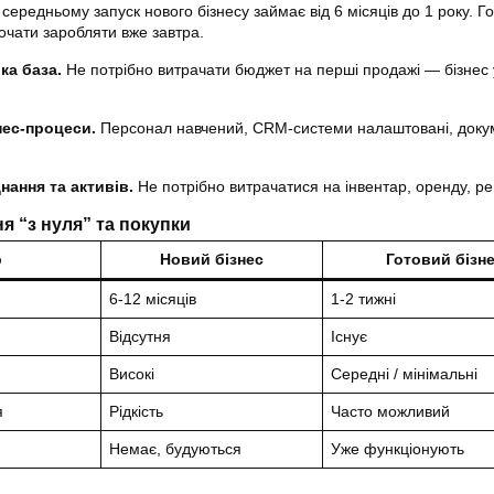
середньому запуск нового бізнесу займає від 6 місяців до 1 року. Г
очати заробляти вже завтра.
ка база.
Не потрібно витрачати бюджет на перші продажі — бізнес
нес-процеси.
Персонал навчений, CRM-системи налаштовані, доку
нання та активів.
Не потрібно витрачатися на інвентар, оренду, ре
я “з нуля” та покупки
р
Новий бізнес
Готовий бізн
6-12 місяців
1-2 тижні
Відсутня
Існує
Високі
Середні / мінімальні
я
Рідкість
Часто можливий
Немає, будуються
Уже функціонують