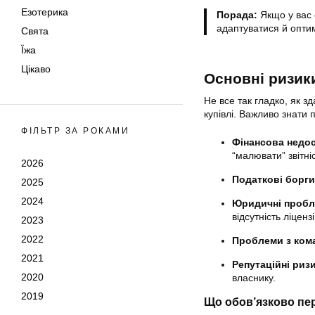
Езотерика
Порада:
Якщо у вас є
адаптуватися й опти
Свята
Їжа
Цікаво
Основні ризики
Не все так гладко, як з
купівлі. Важливо знати 
ФІЛЬТР ЗА РОКАМИ
Фінансова недос
“малювати” звітні
2026
Податкові борги
2025
2024
Юридичні пробл
відсутність ліцен
2023
2022
Проблеми з ком
2021
Репутаційні ризи
2020
власнику.
2019
Що обов’язково пер