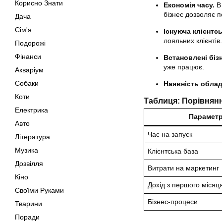
Корисно Знати
Економія часу.
В 
бізнес дозволяє п
Дача
Сім'я
Існуюча клієнтсь
лояльних клієнтів.
Подорожі
Фінанси
Встановлені біз
уже працює.
Акваріум
Собаки
Наявність облад
Коти
Таблиця: Порівнянн
Електрика
Парамет
Авто
Час на запуск
Література
Музика
Клієнтська база
Дозвілля
Витрати на маркетинг
Кіно
Дохід з першого місяц
Своїми Руками
Бізнес-процеси
Тварини
Поради