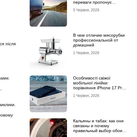
переваги пропонує
співпраця з
5 Червня, 2026
професіоналами
В чем отличие мясорубки
профессиональной от
ся після
домашней
1 Червня, 2026
рами.
Особливості свіжої
мобільної лінійки:
порівняння iPhone 17 Pro
,
та базової версії Айфон 17
1 Червня, 2026
виклики.
 новому
Кальяны и табак: как они
связаны и почему
правильный выбор обоих
решает всё