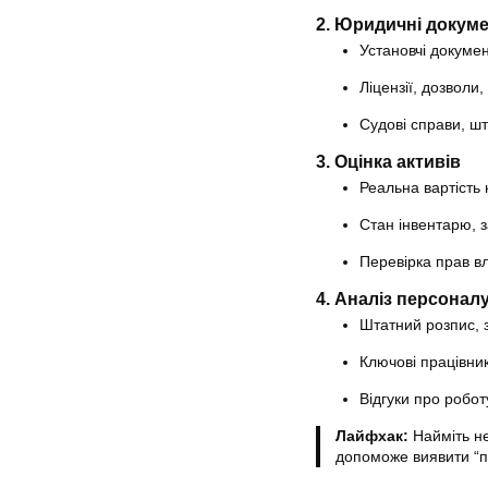
2. Юридичні докум
Установчі докумен
Ліцензії, дозволи
Судові справи, шт
3. Оцінка активів
Реальна вартість
Стан інвентарю, 
Перевірка прав вл
4. Аналіз персонал
Штатний розпис, 
Ключові працівник
Відгуки про робот
Лайфхак:
Найміть не
допоможе виявити “п