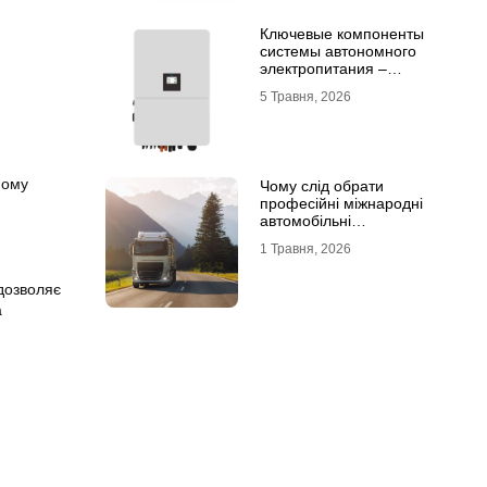
Ключевые компоненты
системы автономного
электропитания –
инвертор DEYE и батарея
5 Травня, 2026
DEYE
ному
Чому слід обрати
професійні міжнародні
автомобільні
вантажоперевезення
1 Травня, 2026
 дозволяє
а