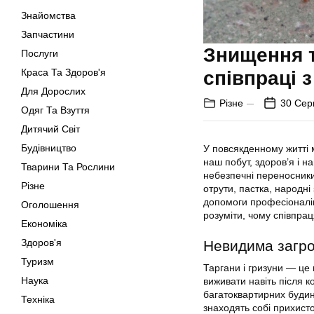
Знайомства
Запчастини
Знищення т
Послуги
Краса Та Здоров'я
співпраці 
Для Дорослих
Різне
30 Сер
Одяг Та Взуття
Дитячий Світ
Будівництво
У повсякденному житті м
наш побут, здоров’я і н
Тварини Та Рослини
небезпечні переносник
Різне
отрути, пастка, народн
допомоги професіоналів
Оголошення
розуміти, чому співпрац
Економіка
Здоров'я
Невидима загро
Туризм
Таргани і гризуни — це
Наука
виживати навіть після 
багатоквартирних будинк
Техніка
знаходять собі прихисто