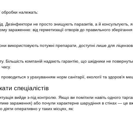
 обробки належать:
д. Дезінфектори не просто знищують паразитів, а й консультують, я
ому зараженню: від герметизації отворів до правильного зберігання
Вони використовують потужні препарати, доступні лише для ліцензо
ту. Більшість компаній надають гарантію, що шкідники не повернуть
 часу.
проводиться з урахуванням норм санітарії, екології та здоров’я ме
кати спеціалістів
итуація вийде з-під контролю. Якщо ви помітили навіть одного тарг
елике зараження) або почули характерне шарудіння в стінах — це в
о діяти оперативно у таких місцях, як: