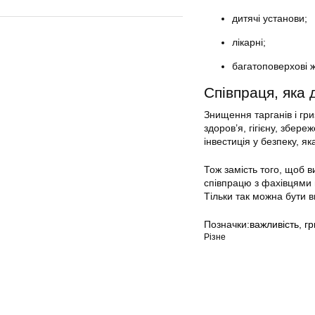
дитячі установи;
лікарні;
багатоповерхові ж
Співпраця, яка 
Знищення тарганів і гр
здоров’я, гігієну, збер
інвестиція у безпеку, я
Тож замість того, щоб в
співпрацю з фахівцями
Тільки так можна бути 
Позначки:
важливість
,
гр
Різне