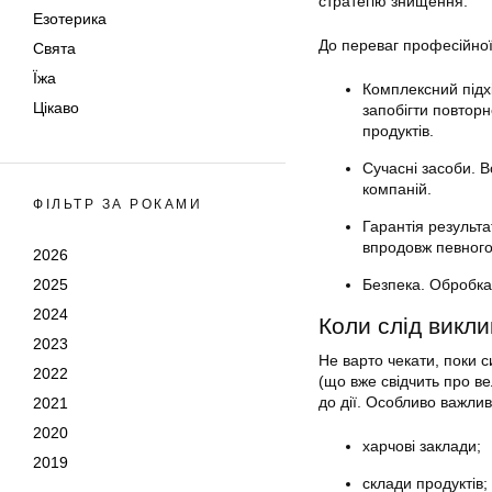
стратегію знищення.
Езотерика
До переваг професійної
Свята
Їжа
Комплексний підхі
Цікаво
запобігти повторн
продуктів.
Сучасні засоби. 
компаній.
ФІЛЬТР ЗА РОКАМИ
Гарантія результа
впродовж певного
2026
Безпека. Обробка 
2025
2024
Коли слід викли
2023
Не варто чекати, поки с
2022
(що вже свідчить про в
до дії. Особливо важлив
2021
2020
харчові заклади;
2019
склади продуктів;