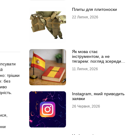
Плиты для плитоноски
22 Липня, 2026
ь
Як мова стає
інструментом, а не
тягарем: погляд зсередини
іпсувати
навчального процесу
11 Липня, 2026
 й
но: трішки
: без
ливо
дність.
Instagram, який приводить
заявки
26 Червня, 2026
ися,
они