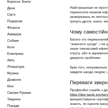
Корисно Знати
Найстрашніше не просто 
Дача
переносити кишкові інфе
Сім'я
захворювань як лептоспі
Подорожі
гризуть дроти, книги, м
Фінанси
Чому самостійн
Акваріум
Багато хто переконаний,
Собаки
“знаючого сусіда”, і на
Коти
лише тимчасовий ефект.
отруту, або ж зараженн
Електрика
джерело проблеми.
Авто
Література
Крім того, неправильне
завдати шкоди людям і 
Музика
Дозвілля
Переваги зверн
Кіно
Професійні служби з дез
Своїми Руками
https://dez-tactic.pro/s
використовуючи сертифі
Тварини
знають, як оцінити мас
Поради