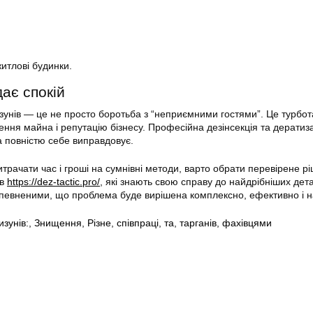
итлові будинки.
дає спокій
изунів — це не просто боротьба з “неприємними гостями”. Це турбот
еження майна і репутацію бізнесу. Професійна дезінсекція та дератиз
ка повністю себе виправдовує.
итрачати час і гроші на сумнівні методи, варто обрати перевірене 
 в
https://dez-tactic.pro/
, які знають свою справу до найдрібніших дет
впевненими, що проблема буде вирішена комплексно, ефективно і н
изунів:
,
Знищення
,
Різне
,
співпраці
,
та
,
тарганів
,
фахівцями