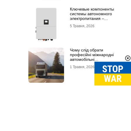
Ключевые компоненты
системы автономного
электропитания –
инвертор DEYE и батарея
5 Травня, 2026
DEYE
Чому слід обрати
професійні міжнародні
автомобільні
вантажоперевезення
1 Травня, 2026