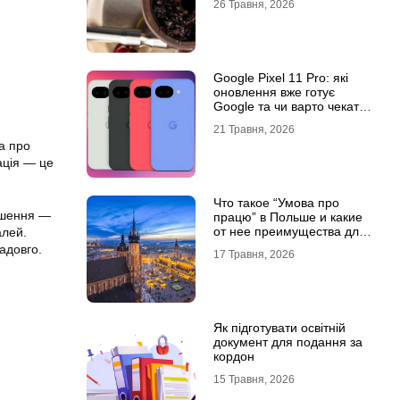
26 Травня, 2026
Google Pixel 11 Pro: які
оновлення вже готує
Google та чи варто чекати
новинку?
21 Травня, 2026
а про
ація — це
Что такое “Умова про
рішення —
працю” в Польше и какие
от нее преимущества для
алей.
украинцев?
адовго.
17 Травня, 2026
Як підготувати освітній
документ для подання за
кордон
15 Травня, 2026