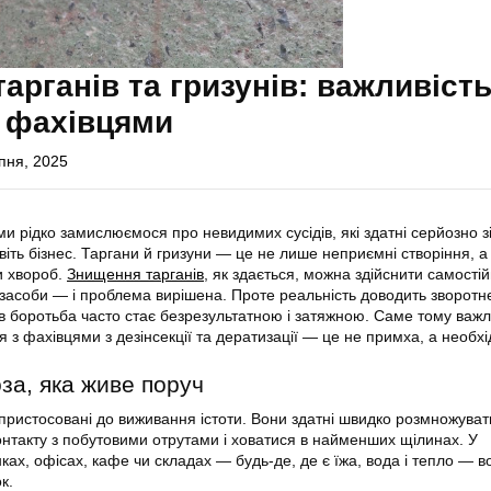
арганів та гризунів: важливіст
з фахівцями
пня, 2025
и рідко замислюємося про невидимих сусідів, які здатні серйозно з
авіть бізнес. Таргани й гризуни — це не лише неприємні створіння, а
и хвороб.
Знищення тарганів
, як здається, можна здійснити самостій
і засоби — і проблема вирішена. Проте реальність доводить зворотне
 боротьба часто стає безрезультатною і затяжною. Саме тому важ
я з фахівцями з дезінсекції та дератизації — це не примха, а необхі
за, яка живе поруч
 пристосовані до виживання істоти. Вони здатні швидко розмножуват
контакту з побутовими отрутами і ховатися в найменших щілинах. У
ах, офісах, кафе чи складах — будь-де, де є їжа, вода і тепло — в
к.