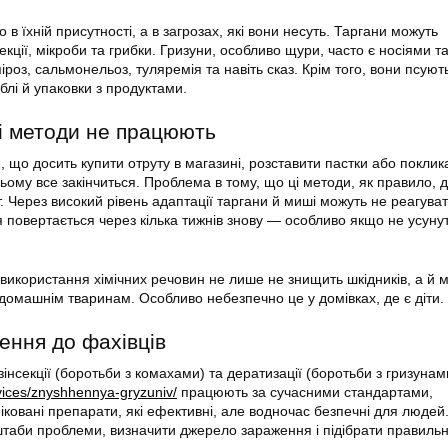
в їхній присутності, а в загрозах, які вони несуть. Таргани можуть
кції, мікроби та грибки. Гризуни, особливо щури, часто є носіями т
роз, сальмонельоз, туляремія та навіть сказ. Крім того, вони псуют
еблі й упаковки з продуктами.
і методи не працюють
 що досить купити отруту в магазині, розставити пастки або поклик
 цьому все закінчиться. Проблема в тому, що ці методи, як правило, 
 Через високий рівень адаптації таргани й миші можуть не реагува
я повертається через кілька тижнів знову — особливо якщо не усуну
 використання хімічних речовин не лише не знищить шкідників, а й 
домашнім тваринам. Особливо небезпечно це у домівках, де є діти.
ення до фахівців
інсекції (боротьби з комахами) та дератизації (боротьби з гризунам
ervices/znyshhennya-gryzuniv/
працюють за сучасними стандартами,
ковані препарати, які ефективні, але водночас безпечні для людей
штаби проблеми, визначити джерело зараження і підібрати правиль