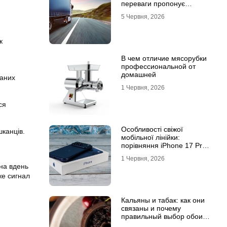
переваги пропонує
співпраця з
5 Червня, 2026
професіоналами
к
В чем отличие мясорубки
профессиональной от
домашней
ваних
1 Червня, 2026
ся
Особливості свіжої
шканців.
мобільної лінійки:
порівняння iPhone 17 Pro
та базової версії Айфон 17
1 Червня, 2026
ана вдень
же сигнал
Кальяны и табак: как они
связаны и почему
правильный выбор обоих
решает всё