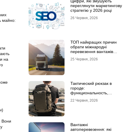
Цифри, які змушують
переглянути маркетингову
стратегію у 2026 році
аких
26 Червня, 2026
ь майно:
ТОП найкращих причин
обрати міжнародні
ати
перевезення вантажів
дають
автомобілями
ти на
25 Червня, 2026
то
може
Тактический рюкзак в
городе:
функциональность,
которая не бросается в
22 Червня, 2026
глаза
и)
. Вони
Вантажні
ну
автоперевезення: які