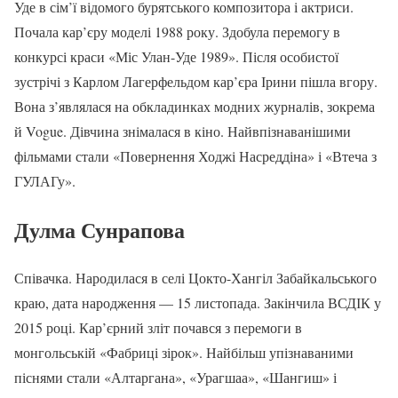
Уде в сім’ї відомого бурятського композитора і актриси.
Почала кар’єру моделі 1988 року. Здобула перемогу в
конкурсі краси «Міс Улан-Уде 1989». Після особистої
зустрічі з Карлом Лагерфельдом кар’єра Ірини пішла вгору.
Вона з’являлася на обкладинках модних журналів, зокрема
й Vogue. Дівчина знімалася в кіно. Найвпізнаванішими
фільмами стали «Повернення Ходжі Насреддіна» і «Втеча з
ГУЛАГу».
Дулма Сунрапова
Співачка. Народилася в селі Цокто-Хангіл Забайкальського
краю, дата народження — 15 листопада. Закінчила ВСДІК у
2015 році. Кар’єрний зліт почався з перемоги в
монгольській «Фабриці зірок». Найбільш упізнаваними
піснями стали «Алтаргана», «Урагшаа», «Шангиш» і