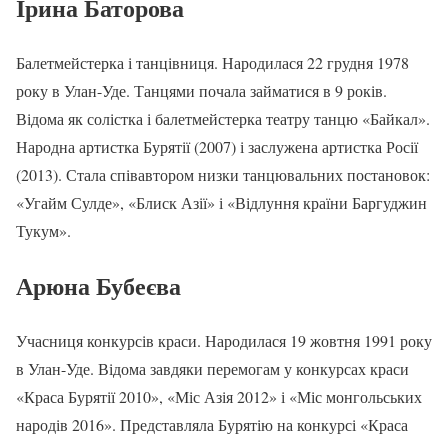
Ірина Баторова
Балетмейстерка і танцівниця. Народилася 22 грудня 1978
року в Улан-Уде. Танцями почала займатися в 9 років.
Відома як солістка і балетмейстерка театру танцю «Байкал».
Народна артистка Бурятії (2007) і заслужена артистка Росії
(2013). Стала співавтором низки танцювальних постановок:
«Угайм Сулде», «Блиск Азії» і «Відлуння країни Баргуджин
Тукум».
Арюна Бубеєва
Учасниця конкурсів краси. Народилася 19 жовтня 1991 року
в Улан-Уде. Відома завдяки перемогам у конкурсах краси
«Краса Бурятії 2010», «Міс Азія 2012» і «Міс монгольських
народів 2016». Представляла Бурятію на конкурсі «Краса