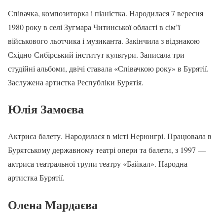
Співачка, композиторка і піаністка. Народилася 7 вересня
1980 року в селі Зугмара Читинської області в сім’ї
військового льотчика і музиканта. Закінчила з відзнакою
Східно-Сибірський інститут культури. Записала три
студійні альбоми, двічі ставала «Співачкою року» в Бурятії.
Заслужена артистка Республіки Бурятія.
Юлія Замоєва
Актриса балету. Народилася в місті Нерюнгрі. Працювала в
Бурятському державному театрі опери та балети, з 1997 —
актриса театральної трупи театру «Байкал». Народна
артистка Бурятії.
Олена Мардаєва