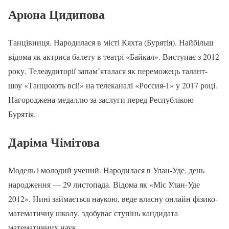
Арюна Цидипова
Танцівниця. Народилася в місті Кяхта (Бурятія). Найбільш
відома як актриса балету в театрі «Байкал». Виступає з 2012
року. Телеаудиторії запам’яталася як переможець талант-
шоу «Танцюють всі!» на телеканалі «Россия-1» у 2017 році.
Нагороджена медаллю за заслуги перед Республікою
Бурятія.
Даріма Чімітова
Модель і молодий учений. Народилася в Улан-Уде, день
народження — 29 листопада. Відома як «Міс Улан-Уде
2012». Нині займається наукою, веде власну онлайн фізико-
математичну школу, здобуває ступінь кандидата
математичних наук