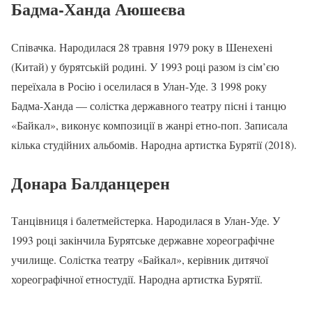
Бадма-Ханда Аюшеєва
Співачка. Народилася 28 травня 1979 року в Шенехені
(Китай) у бурятській родині. У 1993 році разом із сім’єю
переїхала в Росію і оселилася в Улан-Уде. З 1998 року
Бадма-Ханда — солістка державного театру пісні і танцю
«Байкал», виконує композиції в жанрі етно-поп. Записала
кілька студійних альбомів. Народна артистка Бурятії (2018).
Донара Балданцерен
Танцівниця і балетмейстерка. Народилася в Улан-Уде. У
1993 році закінчила Бурятське державне хореографічне
училище. Солістка театру «Байкал», керівник дитячої
хореографічної етностудії. Народна артистка Бурятії.