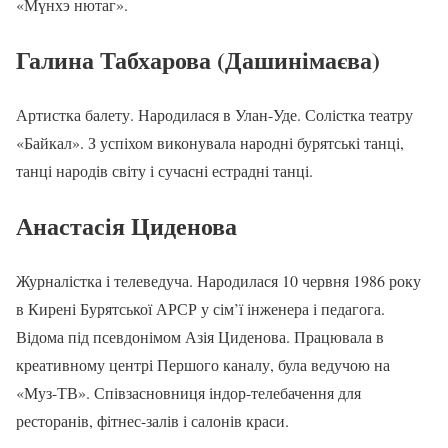
«Мүнхэ нютаг».
Галина Табхарова (Дашинімаєва)
Артистка балету. Народилася в Улан-Уде. Солістка театру
«Байкал». З успіхом виконувала народні бурятські танці,
танці народів світу і сучасні естрадні танці.
Анастасія Циденова
Журналістка і телеведуча. Народилася 10 червня 1986 року
в Кирені Бурятської АРСР у сім’ї інженера і педагога.
Відома під псевдонімом Азія Циденова. Працювала в
креативному центрі Першого каналу, була ведучою на
«Муз-ТВ». Співзасновниця індор-телебачення для
ресторанів, фітнес-залів і салонів краси.