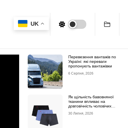
UK
Перевезення вантажів по
Україні: які переваги
пропонують вантажівки
6 Серпня, 2026
Як щільність бавовняної
тканини впливає на
довговічність чоловічих
трусів-боксерів
30 Липня, 2026