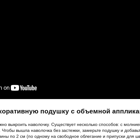
коративную подушку с объемной апплик
жно выкроить наволочку. Существует несколько способов: с молние
и. Чтобы вышла наволочка без застежки, замерьте подушку и добавьт
ины по 2 см (по одному на свободное облегание и припуски для шв