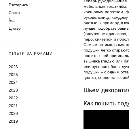
Теперь рукодельницам 
Езотерика
мебельным текстилём, 
холщовым полотном, ф
Свята
рукодельницы каждому 
Їжа
одетые, к примеру, в к
Цікаво
лучше подобрать равны
(тянутся не одинаково
перо, синтепон и пороло
Самым оптимальным выб
подушки легко стираютс
ФІЛЬТР ЗА РОКАМИ
пошить к ней оригинал
вышивка гладью или ба
или рулонов обоев, лу
2026
подушки – с одним отте
2025
цветка, сердечка,зверей 
2024
Шьем декорати
2023
2022
Как пошить под
2021
2020
2019