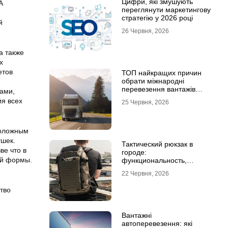
Цифри, які змушують
А
переглянути маркетингову
стратегію у 2026 році
й
26 Червня, 2026
а также
х
етов
ТОП найкращих причин
обрати міжнародні
перевезення вантажів
ками,
автомобілями
ия всех
25 Червня, 2026
положным
ушек.
Тактический рюкзак в
ве что в
городе:
ой формы.
функциональность,
которая не бросается в
22 Червня, 2026
глаза
тво
Вантажні
автоперевезення: які