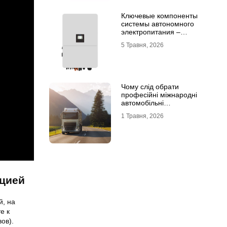
Ключевые компоненты
системы автономного
электропитания –
инвертор DEYE и батарея
5 Травня, 2026
DEYE
Чому слід обрати
професійні міжнародні
автомобільні
вантажоперевезення
1 Травня, 2026
ацией
й, на
е к
ов).