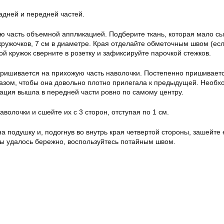
адней и передней частей.
ую часть объемной аппликацией. Подберите ткань, которая мало сы
кружочков, 7 см в диаметре. Края отделайте обметочным швом (есл
ой кружок сверните в розетку и зафиксируйте парочкой стежков.
пришивается на прихожую часть наволочки. Постепенно пришивает
разом, чтобы она довольно плотно прилегала к предыдущей. Необх
кация вышла в передней части ровно по самому центру.
аволочки и сшейте их с 3 сторон, отступая по 1 см.
на подушку и, подогнув во внутрь края четвертой стороны, зашейте 
ы удалось бережно, воспользуйтесь потайным швом.