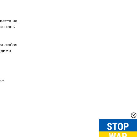
пется на
и ткань
ся любая
одимо
ее