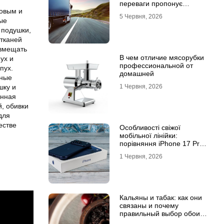
переваги пропонує
совым и
співпраця з
5 Червня, 2026
професіоналами
ые
 подушки,
 тканей
овмещать
В чем отличие мясорубки
ух и
профессиональной от
пух.
домашней
бные
1 Червня, 2026
шку и
инная
, обивки
для
естве
Особливості свіжої
мобільної лінійки:
порівняння iPhone 17 Pro
та базової версії Айфон 17
1 Червня, 2026
Кальяны и табак: как они
связаны и почему
правильный выбор обоих
решает всё