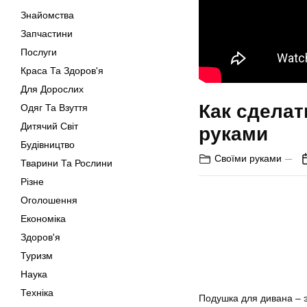
Знайомства
Запчастини
Послуги
Краса Та Здоров'я
Для Дорослих
Как сдела
Одяг Та Взуття
Дитячий Світ
руками
Будівництво
Своїми руками
Тварини Та Рослини
Різне
Оголошення
Економіка
Здоров'я
Туризм
Наука
Техніка
Подушка для дивана – 