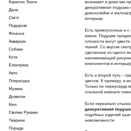
Корисно Знати
возникает в доме как п
декоративная подушка 
Дача
домохозяйки и малозат
Сім'я
интерьер.
Подорожі
Есть прямоуголные и с
Фінанси
камни. Подушке придают
Акваріум
плоскости могут цвести
тканей. Со вкусом смот
Собаки
сделанные из одного м
Коти
напоминающий рисунки 
компонентов в интерье
Електрика
Авто
Есть и второй путь – 
Література
цветом. К примеру, в м
Только не переусердств
Музика
спальной комнате томн
Дозвілля
Если нереально отыска
Кіно
декоративная подушк
Своїми Руками
подобных изделий шьютс
Тварини
невозможности.
Поради