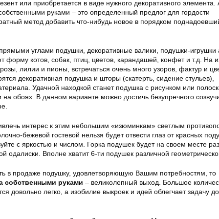
резент или приобретается в виде нужного декоративного элемента. 
собственными руками – это определенный предлог для гордости
ратный метод добавить что-нибудь новое в порядком поднадоевши
 прямыми углами подушки, декоративные валики, подушки-игрушки 
 форму котов, собак, птиц, цветов, карандашей, конфет и т.д. На и
 розы, лилии и пионы, встречаться очень много узоров, фактур и цв
рятся декоративная подушка и шторы (скатерть, сидение стульев),
атериала. Удачной находкой станет подушка с рисунком или полос
на обоях. В данном варианте можно достичь безупречного созвуч
ре.
привлечь интерес к этим небольшим «изюминкам» светлым противо
олочно-бежевой гостевой нельзя будет отвести глаз от красных под
уйте с яркостью и числом. Горка подушек будет на своем месте раз
ой одалиски. Вполне хватит 6-ти подушек различной геометрическ
ть в продаже подушку, удовлетворяющую Вашим потребностям, то
а собственными руками
– великолепный выход. Большое количес
я довольно легко, а изобилие выкроек и идей облегчает задачу до