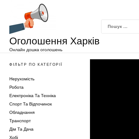
Оголошення
Перейти
Харків
до
вмісту
Оголошення Харків
Онлайн дошка оголошень
ФІЛЬТР ПО КАТЕГОРІЇ
Нерухомість
Робота
Електроніка Та Техніка
Спорт Та Відпочинок
Обладнання
Транспорт
Дім Та Дача
Хобі