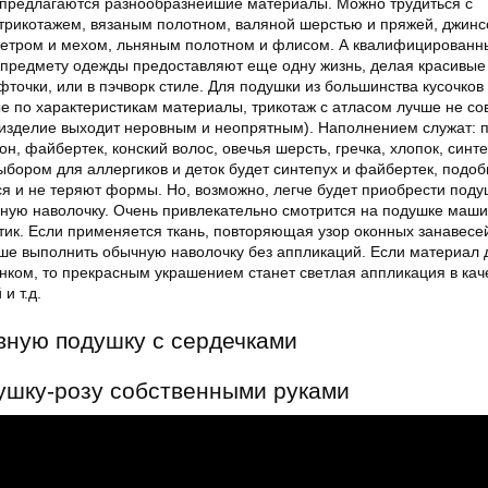
предлагаются разнообразнейшие материалы. Можно трудиться с
трикотажем, вязаным полотном, валяной шерстью и пряжей, джин
етром и мехом, льняным полотном и флисом. А квалифицированн
предмету одежды предоставляют еще одну жизнь, делая красивые
офточки, или в пэчворк стиле. Для подушки из большинства кусочков
е по характеристикам материалы, трикотаж с атласом лучше не с
, изделие выходит неровным и неопрятным). Наполнением служат: п
н, файбертек, конский волос, овечья шерсть, гречка, хлопок, синте
ором для аллергиков и деток будет синтепух и файбертек, подо
я и не теряют формы. Но, возможно, легче будет приобрести поду
ьную наволочку. Очень привлекательно смотрится на подушке маш
тик. Если применяется ткань, повторяющая узор оконных занавесей
чше выполнить обычную наволочку без аппликаций. Если материал 
нком, то прекрасным украшением станет светлая аппликация в кач
и т.д.
вную подушку с сердечками
ушку-розу собственными руками