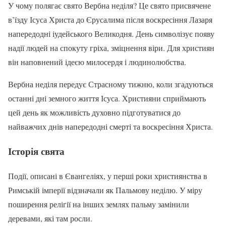
У чому полягає свято Вербна неділя? Це свято присвячене
в’їзду Ісуса Христа до Єрусалима після воскресіння Лазаря
напередодні іудейського Великодня. День символізує появу
надії людей на спокуту гріха, зміцнення віри. Для християн
він наповнений ідеєю милосердя і людинолюбства.
Вербна неділя передує Страсному тижню, коли згадуються
останні дні земного життя Ісуса. Християни сприймають
цей день як можливість духовно підготуватися до
найважчих днів напередодні смерті та воскресіння Христа.
Історія свята
Події, описані в Євангеліях, у перші роки християнства в
Римській імперії відзначали як Пальмову неділю. У міру
поширення релігії на інших землях пальму замінили
деревами, які там росли.