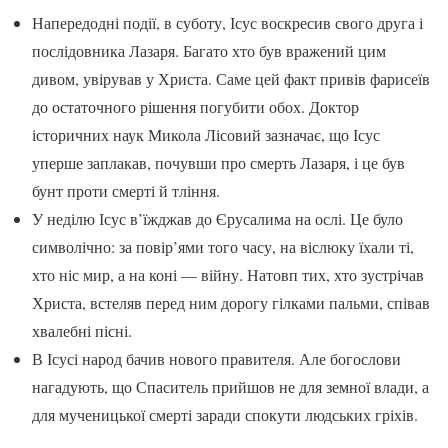
Напередодні події, в суботу, Ісус воскресив свого друга і
послідовника Лазаря. Багато хто був вражений цим
дивом, увірував у Христа. Саме цей факт привів фарисеїв
до остаточного рішення погубити обох. Доктор
історичних наук Микола Лісовий зазначає, що Ісус
уперше заплакав, почувши про смерть Лазаря, і це був
бунт проти смерті й тління.
У неділю Ісус в’їжджав до Єрусалима на ослі. Це було
символічно: за повір’ями того часу, на віслюку їхали ті,
хто ніс мир, а на коні — війну. Натовп тих, хто зустрічав
Христа, встеляв перед ним дорогу гілками пальми, співав
хвалебні пісні.
В Ісусі народ бачив нового правителя. Але богослови
нагадують, що Спаситель прийшов не для земної влади, а
для мученицької смерті заради спокути людських гріхів.