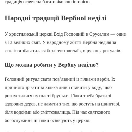
традиція освячена багатовіковою історією.
Народні традиції Вербної неділі
У християнській церкві Вхід Господній в Єрусалим — одне
з 12 великих свят. У народному житті Вербна неділя за
століття збагатилася безліччю звичаїв, вірувань, ритуалів.
Що можна робити у Вербну неділю?
Головний ритуал свята пов’язаний із гілками верби. Їх
прийнято зрізати за кілька днів і ставити у воду, щоб
розпустилися пухнасті бруньки. Гілки треба брати зі
здорових дерев, не ламати з тих, що ростуть на цвинтарі,
біля водойми або сміттєзвалища. Під час святкового
богослужіння ці гілки освячують у церкві.