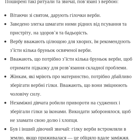
Поширені такі ритуали та звичаї, пов’язані з вербою:
Вітаючи зі святом, дарують гілочки верби.
Заведено злегка шмагати ними рідних від псування та
пристріту, на здоров’я та бадьорість.
Вербу вважають цілющою для хворих, їм рекомендують
з’їсти кілька бруньок освяченої верби.
Вважають, що потрібно з’їсти кілька бруньок верби, щоб
отримати підказку для розв’язання складної проблеми.
Жінкам, які мріють про материнство, потрібно дбайливо
зберігати вербні гілки. Вважають, що вони зміцнюють
чоловічу силу.
Незаміжні дівчата робили привороти на суджених і
зберігали гілки за іконами. Викидати заборонялося, щоб
не зламати свою долю і хлопця.
Був і інший дівочий звичай: гілку верби встромляли в
землю, якщо приживалася — це обіцяло вдале заміжжя.