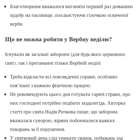
Благотворним вважалося виганяти перший раз домашню
худобу на пасовище, похльостуючи гілочкою освяченої
верби.
Що не можна робити у Вербну неділю?
Існували як загальні заборони (для будь-яких церковних
свят), так і притаманні тільки Вербній неділі
Треба відкласти всі повсякденні справи, особливо
пов’язані з важкою фізичною працею.
Не рекомендують цього дня готувати гарячі страви, про
них господині потрібно подбати заздалегідь. Авторка
статті про свята Надія Ричкова пише, що заборона
вважалася суворою, віряни побоювалися важких
покарань за її порушення.
У святковий день слід уникати сварок, побажань зла