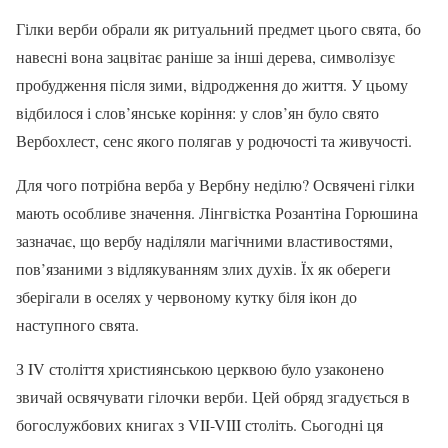
Гілки верби обрали як ритуальний предмет цього свята, бо
навесні вона зацвітає раніше за інші дерева, символізує
пробудження після зими, відродження до життя. У цьому
відбилося і слов’янське коріння: у слов’ян було свято
Вербохлест, сенс якого полягав у родючості та живучості.
Для чого потрібна верба у Вербну неділю? Освячені гілки
мають особливе значення. Лінгвістка Розантіна Горюшина
зазначає, що вербу наділяли магічними властивостями,
пов’язаними з відлякуванням злих духів. Їх як обереги
зберігали в оселях у червоному кутку біля ікон до
наступного свята.
З IV століття християнською церквою було узаконено
звичай освячувати гілочки верби. Цей обряд згадується в
богослужбових книгах з VII-VIII століть. Сьогодні ця