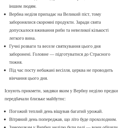
іншим людям.
Вербна неділя припадає на Великий піст, тому
заборонялися скоромні продукти. Заради свята
допускалося вживання риби та невеликої кількості
легкого вина.
Гучні розваги та веселе святкування цього дня
заборонені. Головне — підготуватися до Страсного
тижня.
Під час посту небажані весілля, церква не проводить
вінчання цього дня.
Існують прикмети, завдяки яким у Вербну неділю предки
передбачали близьке майбутнє:
Погожий теплий день віщував багатий урожай.
Вітряний день попереджав, що літо буде прохолодним.
Заморозкам у Вербну неділю були раді — вони обіцяли