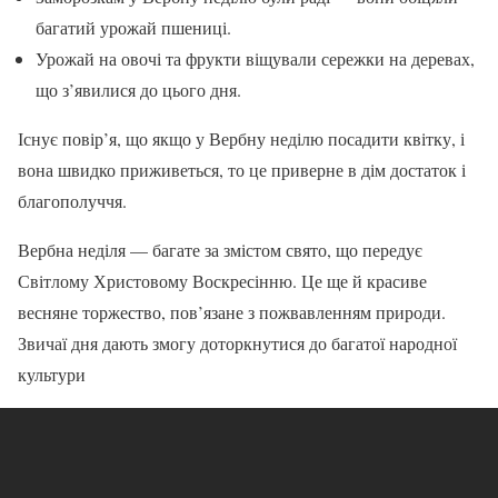
багатий урожай пшениці.
Урожай на овочі та фрукти віщували сережки на деревах,
що з’явилися до цього дня.
Існує повір’я, що якщо у Вербну неділю посадити квітку, і
вона швидко приживеться, то це приверне в дім достаток і
благополуччя.
Вербна неділя — багате за змістом свято, що передує
Світлому Христовому Воскресінню. Це ще й красиве
весняне торжество, пов’язане з пожвавленням природи.
Звичаї дня дають змогу доторкнутися до багатої народної
культури