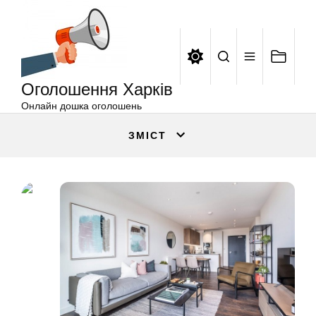
Оголошення
Перейти
Харків
до
вмісту
Оголошення Харків
Онлайн дошка оголошень
ЗМІСТ