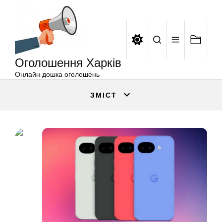
Оголошення
Перейти
Харків
до
вмісту
Оголошення Харків
Онлайн дошка оголошень
ЗМІСТ