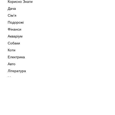
Корисно Знати
Дача
Сім'я
Подорожі
Фінанси
Акваріум
Собаки
Коти
Електрика
Авто
Література
Музика
Дозвілля
Кіно
Мапа сайту
Своїми Руками
Тварини
Авторське право © 202
Поради