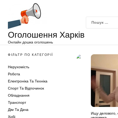
Оголошення
Перейти
Харків
до
вмісту
Оголошення Харків
Онлайн дошка оголошень
ФІЛЬТР ПО КАТЕГОРІЇ
Нерухомість
Робота
Електроніка Та Техніка
Спорт Та Відпочинок
Обладнання
Транспорт
Дім Та Дача
Ищу делового, 
Хобі
человека.