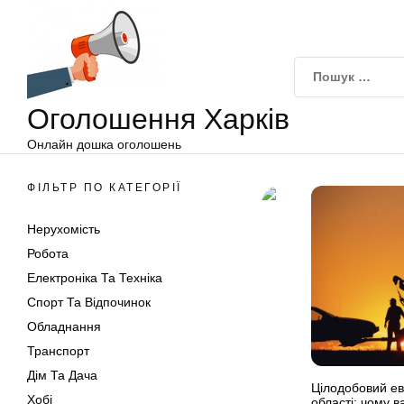
Оголошення
Перейти
Харків
до
вмісту
Оголошення Харків
Онлайн дошка оголошень
ФІЛЬТР ПО КАТЕГОРІЇ
Нерухомість
Робота
Електроніка Та Техніка
Спорт Та Відпочинок
Обладнання
Транспорт
Дім Та Дача
Цілодобовий ев
Хобі
області: чому 