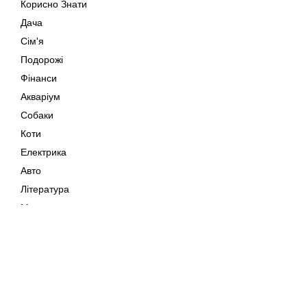
Корисно Знати
Дача
Сім'я
Подорожі
Фінанси
Акваріум
Собаки
Коти
Електрика
Авто
Література
Музика
Дозвілля
Кіно
Мапа сайту
Своїми Руками
Тварини
Авторське право © 202
Поради