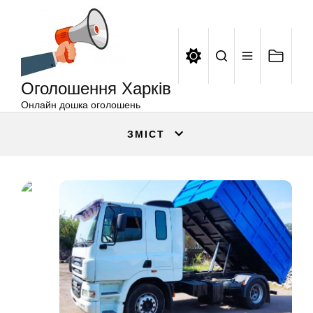
Оголошення
Перейти
Харків
до
вмісту
Оголошення Харків
Онлайн дошка оголошень
ЗМІСТ