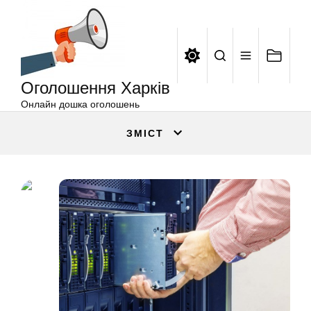
Оголошення
Перейти
Харків
до
вмісту
Оголошення Харків
Онлайн дошка оголошень
ЗМІСТ