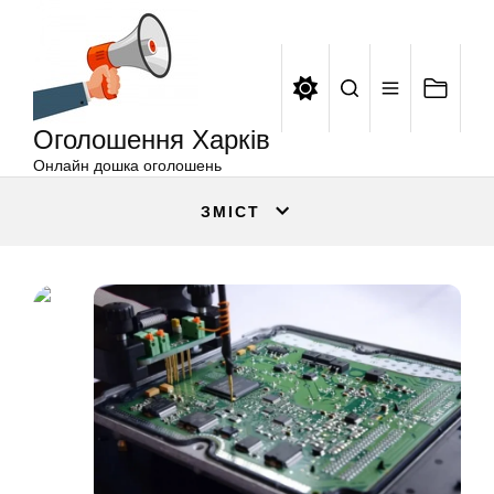
Оголошення
Перейти
Харків
до
вмісту
Оголошення Харків
Онлайн дошка оголошень
ЗМІСТ