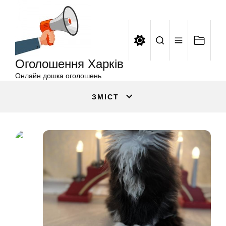
Оголошення
Перейти
Харків
до
вмісту
Оголошення Харків
Онлайн дошка оголошень
ЗМІСТ