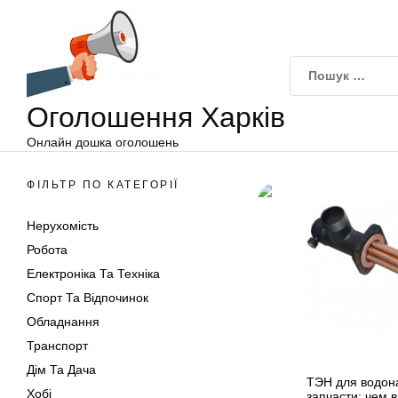
Оголошення
Перейти
Харків
до
вмісту
Оголошення Харків
Онлайн дошка оголошень
ФІЛЬТР ПО КАТЕГОРІЇ
Нерухомість
Робота
Електроніка Та Техніка
Спорт Та Відпочинок
Обладнання
Транспорт
Дім Та Дача
ТЭН для водона
Хобі
запчасти: чем 