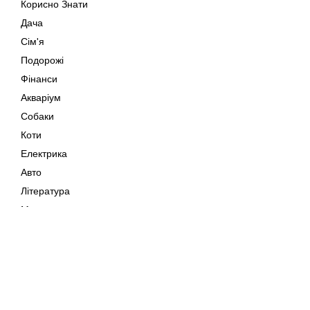
Корисно Знати
Дача
Сім'я
Подорожі
Фінанси
Акваріум
Собаки
Коти
Електрика
Авто
Література
Музика
Дозвілля
Кіно
Мапа сайту
Своїми Руками
Тварини
Авторське право © 202
Поради