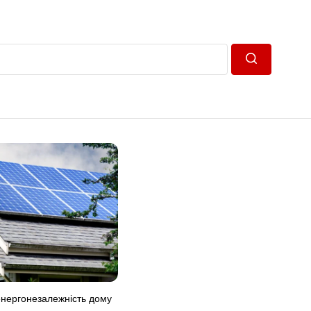
Пошук
нергонезалежність дому