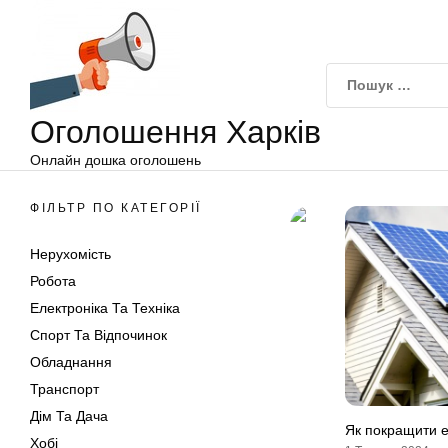
Оголошення
Перейти
Харків
до
вмісту
Оголошення Харків
Онлайн дошка оголошень
ФІЛЬТР ПО КАТЕГОРІЇ
Нерухомість
Робота
Електроніка Та Техніка
Спорт Та Відпочинок
Обладнання
Транспорт
Дім Та Дача
Як покращити е
Хобі