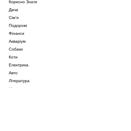
Корисно Знати
Дача
Сім'я
Подорожі
Фінанси
Акваріум
Собаки
Коти
Електрика
Авто
Література
Музика
Дозвілля
Кіно
Мапа сайту
Своїми Руками
Тварини
Авторське право © 202
Поради