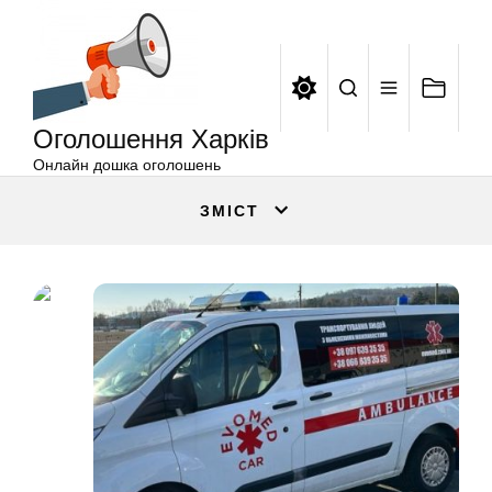
Оголошення
Перейти
Харків
до
вмісту
Оголошення Харків
Онлайн дошка оголошень
ЗМІСТ