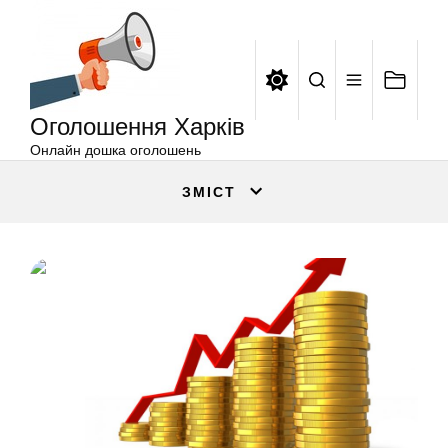
Оголошення
Перейти
Харків
до
вмісту
Оголошення Харків
Онлайн дошка оголошень
ЗМІСТ