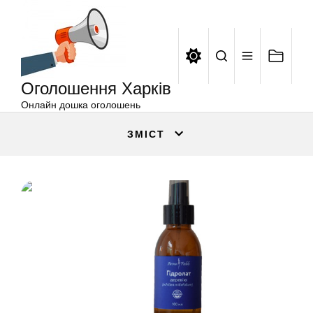
Оголошення
Перейти
Харків
до
вмісту
Оголошення Харків
Онлайн дошка оголошень
ЗМІСТ