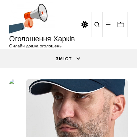
Оголошення
Перейти
Харків
до
вмісту
Оголошення Харків
Онлайн дошка оголошень
ЗМІСТ