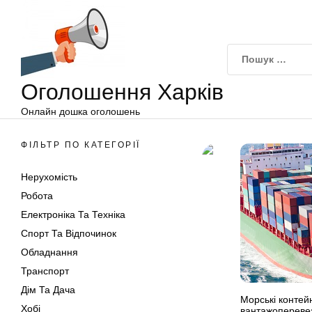
Оголошення
Перейти
Харків
до
вмісту
Оголошення Харків
Онлайн дошка оголошень
ФІЛЬТР ПО КАТЕГОРІЇ
Нерухомість
Робота
Електроніка Та Техніка
Спорт Та Відпочинок
Обладнання
Транспорт
Дім Та Дача
Морські контей
Хобі
вантажоперевез