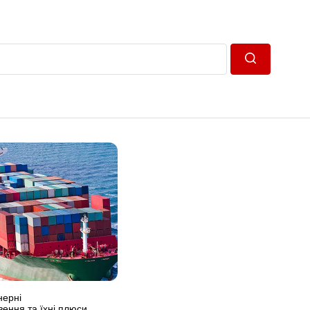
Пошук
нерні
ення та їхні плюси