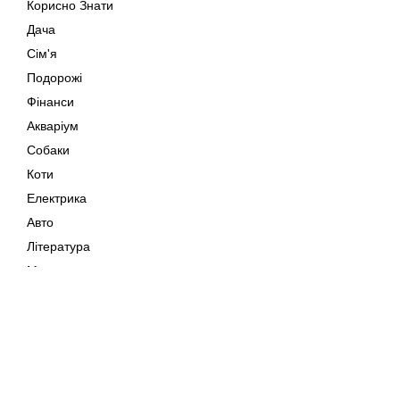
Корисно Знати
Дача
Сім'я
Подорожі
Фінанси
Акваріум
Собаки
Коти
Електрика
Авто
Література
Музика
Дозвілля
Кіно
Мапа сайту
Своїми Руками
Тварини
Авторське право © 202
Поради