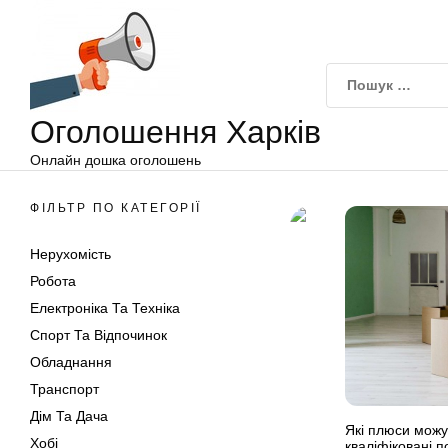
Оголошення
Перейти
Харків
до
вмісту
Оголошення Харків
Онлайн дошка оголошень
ФІЛЬТР ПО КАТЕГОРІЇ
Нерухомість
Робота
Електроніка Та Техніка
Спорт Та Відпочинок
Обладнання
Транспорт
Дім Та Дача
Які плюси можу
Хобі
кваліфіковані п