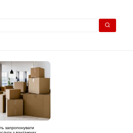
Пошук
ть запропонувати
ослуги з вантажних