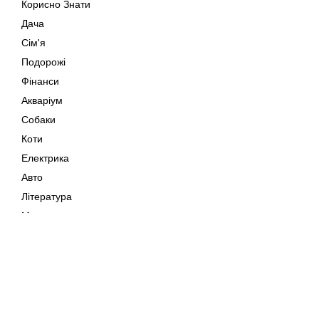
Корисно Знати
Дача
Сім'я
Подорожі
Фінанси
Акваріум
Собаки
Коти
Електрика
Авто
Література
Музика
Дозвілля
Кіно
Мапа сайту
Своїми Руками
Тварини
Авторське право © 202
Поради