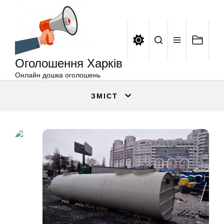
Оголошення
Перейти
Харків
до
вмісту
Оголошення Харків
Онлайн дошка оголошень
ЗМІСТ