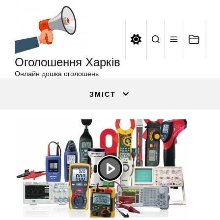
Оголошення
Перейти
Харків
до
вмісту
Оголошення Харків
Онлайн дошка оголошень
ЗМІСТ