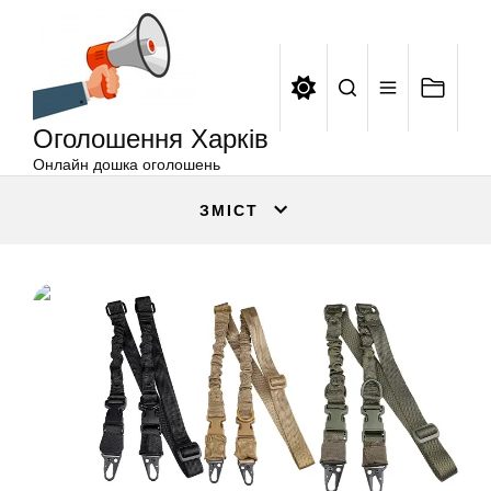
Оголошення
Перейти
Харків
до
вмісту
Оголошення Харків
Онлайн дошка оголошень
ЗМІСТ