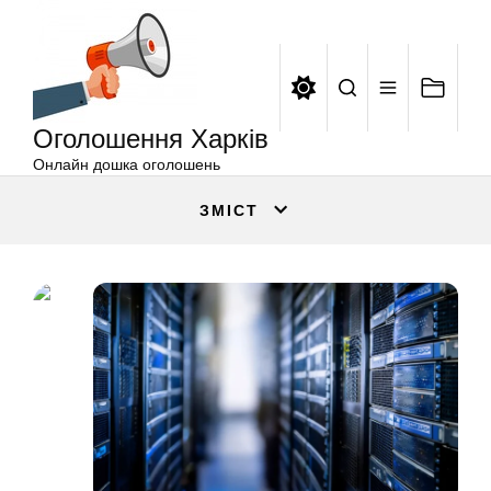
Оголошення
Перейти
Харків
до
вмісту
Оголошення Харків
Онлайн дошка оголошень
ЗМІСТ